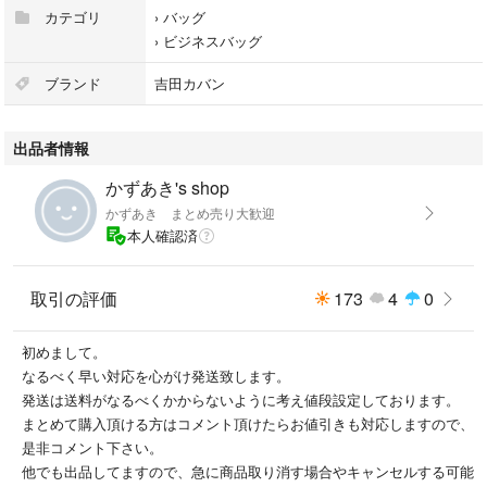
カテゴリ
›
バッグ
折りたたんで発送する場合がございます。
›
ビジネスバッグ
即購入OKです。
ブランド
吉田カバン
#PORTER
出品者情報
#ポーター
#ビジネスバッグ
かずあき's shop
#ブリーフケース
かずあき まとめ売り大歓迎
#バッグ
本人確認済
#吉田カバン
#メンズ
#ブラック
取引の評価
173
4
0
初めまして。
なるべく早い対応を心がけ発送致します。
発送は送料がなるべくかからないように考え値段設定しております。
まとめて購入頂ける方はコメント頂けたらお値引きも対応しますので、
是非コメント下さい。
他でも出品してますので、急に商品取り消す場合やキャンセルする可能