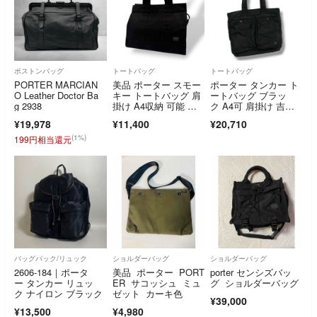
ボストンバッグ
トートバッグ
トートバッグ
PORTER MARCIAN
美品 ポーター スモー
ポーター タンカー ト
O Leather Doctor Ba
キー トートバッグ 肩
ートバッグ ブラッ
g 2938
掛け A4収納 可能 ブ
ク A4可 肩掛け 吉田
ラック
カバン
¥19,978
¥11,400
¥20,710
(1%)
199円相当還元
バッグパック/リュック
ショルダーバッグ
ショルダーバッグ
2606-184｜ポータ
美品 ポーター PORT
porter センシズバッ
ー タンカー リュッ
ER サコッシュ ミュ
グ ショルダーバッグ
ク ナイロン ブラック
ゼット カーキ色
¥39,000
¥13,500
¥4,980