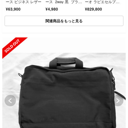
ース ビジネス レザー
ース 2way 黒 ブラッ
ーオ ラピエセルプリ
ク 美品
ゼ バッグ 新品
¥63,900
¥4,980
¥829,800
関連商品をもっと見る
UT
SOLD OUT