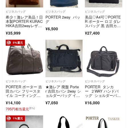
ビジネスバッグ
ビジネスバッグ
ビジネスバッグ
希少！激レア美品！日
PORTER 2way バッ
美品♡A4可♡PORTE
本製PORTER KURAC
グ
R ポーター ロゴ ダレ
HIKA吉田2wayレザー
スバッグ 黒 吉田カバ
¥6,500
バッグ
ン 鍵付
¥35,999
¥27,400
5%還元
ビジネスバッグ
ビジネスバッグ
ビジネスバッグ
PORTER ポーター 吉
★激レア 廃盤 Porte
PORTER タンカ
田カバン フリースタ
r 吉田カバン 2way シ
ー ２WAY ハンドバ
イル コーティングキ
ョルダーバッグ イン
ッグ ショルダーバッ
ャンバス ビジネスバ
トレ
グ ブラック
¥14,100
¥7,050
¥16,000
ッグ ブリーフケー
ス A4 PC可 茶
(5%)
705円相当還元
1%還元