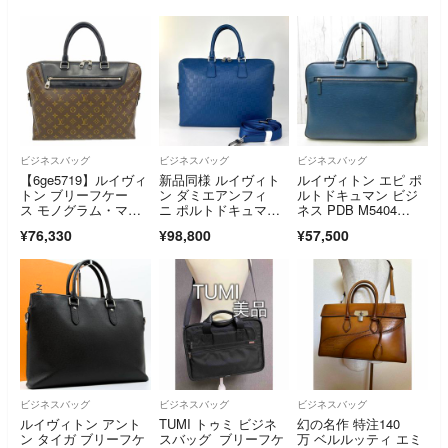
ビジネスバッグ
ビジネスバッグ
ビジネスバッグ
【6ge5719】ルイヴィ
新品同様 ルイヴィト
ルイヴィトン エピ ポ
トン ブリーフケー
ン ダミエアンフィ
ルトドキュマン ビジ
ス モノグラム・マカ
ニ ポルトドキュマ
ネス PDB M5404
サー ポルトドキュマ
ン ビジネスバッグ N4
3 青 A4可
¥76,330
¥98,800
¥57,500
ンジュールNM M5401
1328 2WAY メンズ ネ
9 ブラウン ブラック
プテューヌ PDJ
【中古】メンズ
ビジネスバッグ
ビジネスバッグ
ビジネスバッグ
ルイヴィトン アント
TUMI トゥミ ビジネ
幻の名作 特注140
ン タイガ ブリーフケ
スバッグ ブリーフケ
万 ベルルッティ エミ