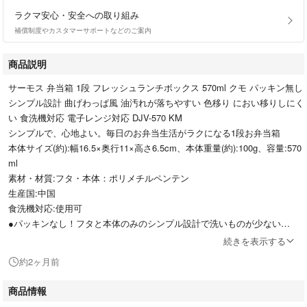
ラクマ安心・安全への取り組み
補償制度やカスタマーサポートなどのご案内
商品説明
サーモス 弁当箱 1段 フレッシュランチボックス 570ml クモ パッキン無し
シンプル設計 曲げわっぱ風 油汚れが落ちやすい 色移り におい移りしにく
い 食洗機対応 電子レンジ対応 DJV-570 KM
シンプルで、心地よい。毎日のお弁当生活がラクになる1段お弁当箱
本体サイズ(約):幅16.5×奥行11×高さ6.5cm、本体重量(約):100g、容量:570
ml
素材・材質:フタ・本体：ポリメチルペンテン
生産国:中国
食洗機対応:使用可
●パッキンなし！フタと本体のみのシンプル設計で洗いものが少ない
●TPX®樹脂を仕様。
続きを表示する
ｰ油汚れが落ちやすい
約2ヶ月前
ｰにおい移りしにくい
ｰ色移りしにくい
商品情報
●角がないので洗いやすい