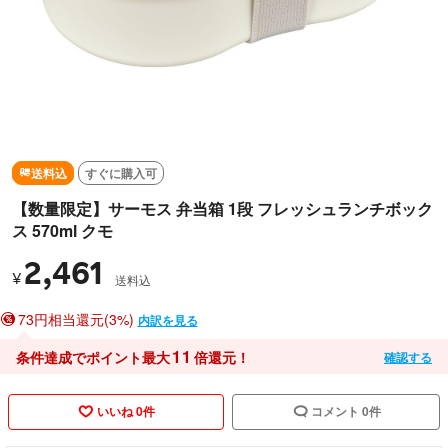
送料込
すぐに購入可
【数量限定】サーモス 弁当箱 1段 フレッシュランチボック
ス 570ml クモ
2,461
¥
送料込
73円相当還元(3%)
内訳を見る
11
条件達成でポイント最大
倍還元！
確認する
いいね 0件
コメント 0件