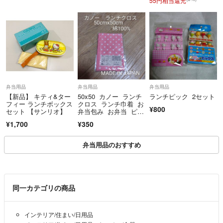
55円相当還元
弁当用品
弁当用品
弁当用品
【新品】 キティ&ター
50x50 カノー ランチ
ランチピック 2セット
フィー ランチボックス
クロス ランチ巾着 お
¥800
セット 【サンリオ】
弁当包み お弁当 ピン
ク 綿
¥1,700
¥350
弁当用品のおすすめ
同一カテゴリの商品
インテリア/住まい/日用品