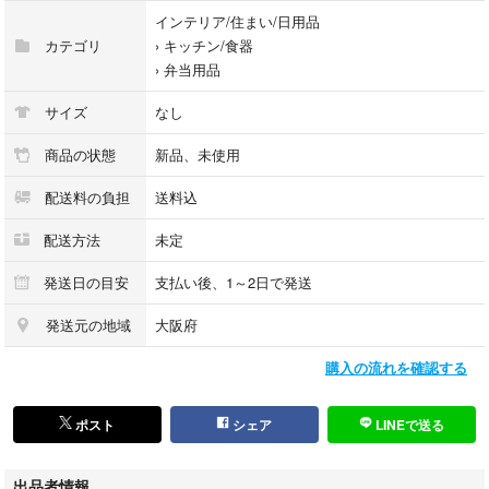
●ドーム型のフタでおかずがつぶれにくい
インテリア/住まい/日用品
●食洗機OK
カテゴリ
›
キッチン/食器
●フタをしたまま電子レンジOK
›
弁当用品
●本体を傾けたり横にしたりしないでください。※フタには止水性がありま
せんので、水分の多いものを入れると漏れてものを汚す原因になります。
サイズ
なし
2b4dB0G1WLN9MS59fd
商品の状態
新品、未使用
配送料の負担
送料込
配送方法
未定
発送日の目安
支払い後、1～2日で発送
発送元の地域
大阪府
購入の流れを確認する
ポスト
シェア
LINEで送る
出品者情報