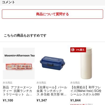
コメント
ご購入後の変更・キャンセルはお受けできません。
【不良品対応】
商品について質問する
不具合がございましたら、必ず評価前にご連絡ください。
※到着後3日以内／写真確認をお願いする場合がございます
【価格について】
こちらの商品もおすすめです
お値下げのご相談はご遠慮ください。
最後までご覧いただきありがとうございます🌷
3%還元
どうぞよろしくお願いいたします。
弁当用品
弁当用品
弁当用品
新品 アフターヌーン
【在庫セール】パール
【在庫処分】和平フレ
ティー 抗菌ランチカ
金属 ランチボック
イズ(Wahei freiz) SC栓
トラリーセット ムー
ス 弁当箱 長方形 Mサ
シームレスボトル350
ミン 箸箱セット
イズ ネイビー 日
¥1,100
¥1,347
¥1,844
(3%)