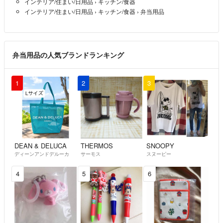
インテリア/住まい/日用品
›
キッチン/食器
インテリア/住まい/日用品
›
キッチン/食器
›
弁当用品
弁当用品の人気ブランドランキング
1
2
3
DEAN & DELUCA
THERMOS
SNOOPY
ディーンアンドデルーカ
サーモス
スヌーピー
4
5
6