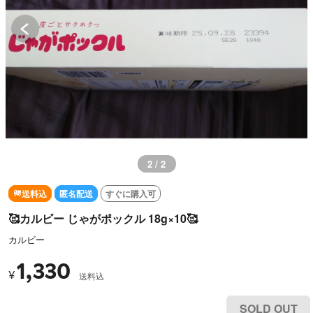
1 / 2
送料込
匿名配送
すぐに購入可
🥰カルビー じゃがポックル 18g×10🥰
カルビー
1,330
¥
送料込
SOLD OUT