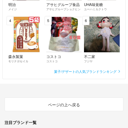
明治
アサヒグループ食品
UHA味覚糖
メイジ
アサヒグループショクヒン
ユーハミカクトウ
4
5
6
森永製菓
コストコ
不二家
モリナガセイカ
コストコ
フジヤ
菓子/デザートの人気ブランドランキング
ページの上へ戻る
注目ブランド一覧