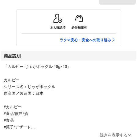
本人確認済
紛失補償有
ラクマ安心・安全への取り組み
商品説明
「カルビー じゃがポックル 18g×10」
カルビー
シリーズ名：じゃがポックル
原産国／製造国：日本
#カルビー
#食品/飲料/酒
#食品
#菓子/デザート
続きを表示する