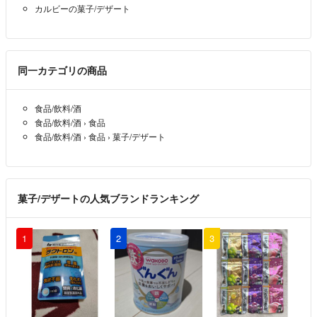
カルビーの菓子/デザート
同一カテゴリの商品
食品/飲料/酒
食品/飲料/酒
›
食品
食品/飲料/酒
›
食品
›
菓子/デザート
菓子/デザートの人気ブランドランキング
1
2
3