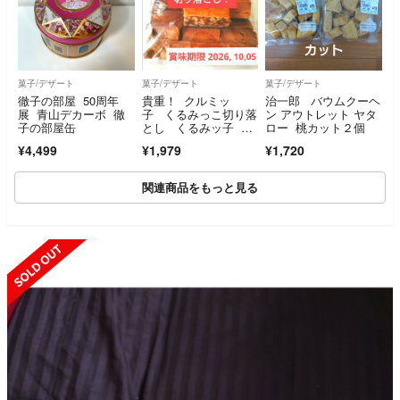
菓子/デザート
菓子/デザート
菓子/デザート
徹子の部屋 50周年
貴重！ クルミッ
治一郎 バウムクーヘ
展 青山デカーボ 徹
子 くるみっこ切り落
ン アウトレット ヤタ
子の部屋缶
とし くるみッ子 鎌
ロー 桃カット２個
倉紅谷 鎌倉の銘
¥4,499
¥1,979
¥1,720
菓 大人気！
関連商品をもっと見る
SOLD OUT