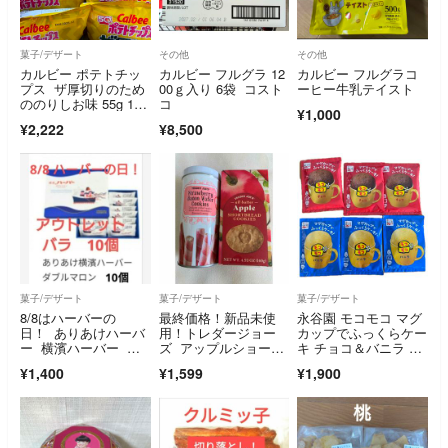
菓子/デザート
その他
その他
カルビー ポテトチッ
カルビー フルグラ 12
カルビー フルグラコ
プス ザ厚切りのため
00ｇ入り 6袋 コスト
ーヒー牛乳テイスト
ののりしお味 55g 10
コ
¥1,000
袋
¥2,222
¥8,500
菓子/デザート
菓子/デザート
菓子/デザート
8/8はハーバーの
最終価格！新品未使
永谷園 モコモコ マグ
日！ ありあけハーバ
用！トレダージョー
カップでふっくらケー
ー 横濱ハーバー ダ
ズ アップルショート
キ チョコ＆バニラ 6
ブルマロン アウトレ
ブレッドクッキー ス
個セット
¥1,400
¥1,599
¥1,900
ット バラ10個 焼き
トロベリーバトン 2
菓子 おやつ お土産
種セット