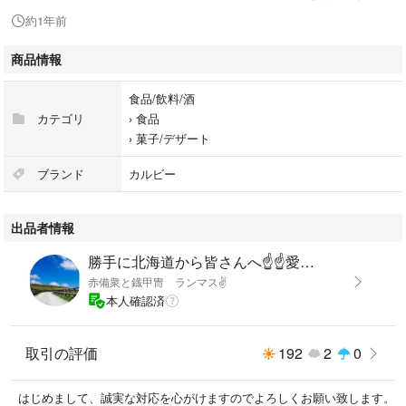
配送代節約のため別梱包で配送になりますから御理解下さい😊
約1年前
北海道を味わって下さい😊
商品情報
賞味期限は９月末どすえ❤️
食品/飲料/酒
カテゴリ
›
食品
›
菓子/デザート
ブランド
カルビー
出品者情報
勝手に北海道から皆さんへ☝️☝️愛送りたい🤣
赤備衆と鐡甲冑 ランマス✌️
本人確認済
取引の評価
192
2
0
はじめまして、誠実な対応を心がけますのでよろしくお願い致します。