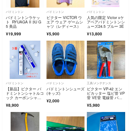
バドミントン
バドミントン
バドミントン
バドミントンラケッ
ビクター VICTOR ウ
人気の限定 Victor xケ
ト RYUAGA II 3U G
エア ウェア ゲームシ
アベアバドミントンシ
5 美品
ャツ（レディース）
ューズ24.5 ブルー 3E
¥19,999
¥5,900
¥13,800
バドミントン
バドミントン
工具/メンテナンス
【新品】ビクター バ
バドミントンシューズ
ビクター VP-42 エン
ドミントンシャトルコ
(キッズ)
ビカッター 塩ビ管 VP
ック カーボンシャト
管 VE管 電線管 パイ
¥2,000
ルマックス 2ダース
プ
¥8,900
¥5,980