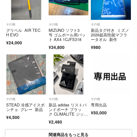
その他
その他
その他
グリベル AIR TEC
MIZUNO ソフト3
新品タグ付き ミズノ
H EVO
号 ゴムボール用バッ
2026超高性能マフラ
ト AX4 1CJFS318
ータオル 新作
¥24,000
¥34,800
¥980
その他
その他
その他
STEAD 冷感アイスポ
新品 adidas リストバ
専用出品
ンチョ グレー 新品
ンドポーチ ブラッ
¥50,000
ク CLIMALITE ジップ
¥4,500
ポケット付き
¥2,480
関連商品をもっと見る