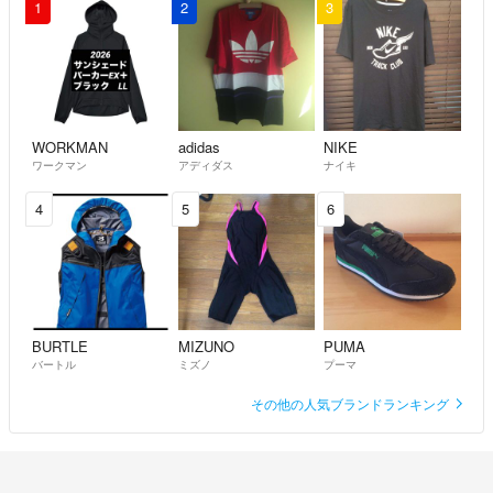
1
2
3
WORKMAN
adidas
NIKE
ワークマン
アディダス
ナイキ
4
5
6
BURTLE
MIZUNO
PUMA
バートル
ミズノ
プーマ
その他の人気ブランドランキング