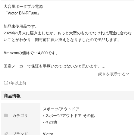
大容量ポータブル電源
「Victor BN-RF800」
新品未使用品です。
2025年1月末に届きましたが、もっと大型のものでなければ用途に合わな
いことがわかり、開封前に買い換えとなりましたので出品します。
Amazonの価格で114,800です。
国産メーカーで保証も手厚いのではないかと思います。
続きを表示する
Victor
1年以上前
型番：BN-RF800
商品情報
#Victor
#JVC
スポーツ/アウトドア
#BN-RF800
カテゴリ
›
スポーツ/アウトドア その他
#ポータブル電源
›
その他
#大型
ブランド
Victor