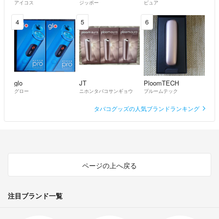
アイコス
ジッポー
ピュア
4
5
6
glo
JT
PloomTECH
グロー
ニホンタバコサンギョウ
プルームテック
タバコグッズの人気ブランドランキング
ページの上へ戻る
注目ブランド一覧