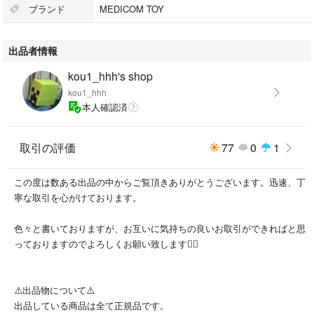
※ 購入後24時間以内に支払い(決済)手続きを完了いただくようお願いしま
ブランド
MEDICOM TOY
す。
出品者情報
※ノークレーム、ノーリターンでお願いします。
※御理解の御座います方のみの御購入をお願い致します。
kou1_hhh's shop
kou1_hhh
#MEDICOMTOY
本人確認済
#BE@RBRICK
#BE@RBRICK100&400%
#BE@RBRICK1000%
取引の評価
77
0
1
#メディコムトイ
#ベアブリック
この度は数ある出品の中からご覧頂きありがとうございます。迅速、丁
#ベアブリック100&400%
寧な取引を心がけております。
#ベアブリック1000%
色々と書いておりますが、お互いに気持ちの良いお取引ができればと思
っておりますのでよろしくお願い致します🙇‍♂️
⚠️出品物について⚠️
出品している商品は全て正規品です。