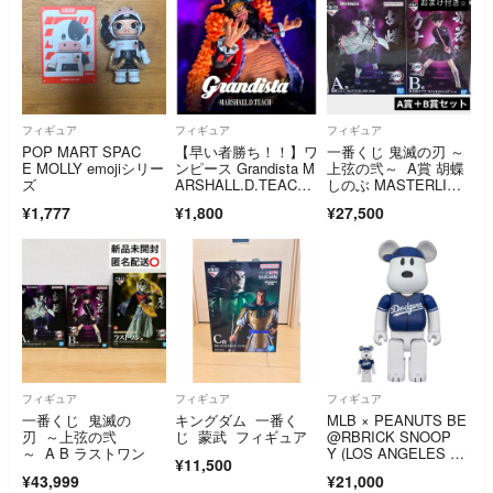
フィギュア
フィギュア
フィギュア
POP MART SPAC
【早い者勝ち！！】ワ
一番くじ 鬼滅の刃 ～
E MOLLY emojiシリー
ンピース Grandista M
上弦の弐～ A賞 胡蝶
ズ
ARSHALL.D.TEAC
しのぶ MASTERLIS
H マーシャル・D・テ
E フィギュア B賞 栗
¥1,777
¥1,800
¥27,500
ィーチ 黒ひげ フィギ
花落カナヲ
ュア
フィギュア
フィギュア
フィギュア
一番くじ 鬼滅の
キングダム 一番く
MLB × PEANUTS BE
刃 ～上弦の弐
じ 蒙武 フィギュア
@RBRICK SNOOP
～ A B ラストワン
Y (LOS ANGELES D
¥11,500
ODGERS) 100％ & 40
¥43,999
¥21,000
0％