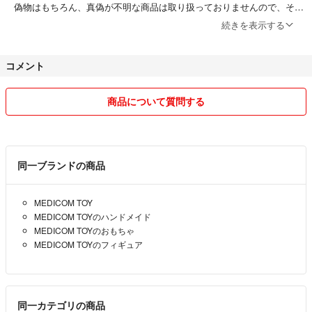
偽物はもちろん、真偽が不明な商品は取り扱っておりませんので、そう
いったコメントはご遠慮下さい。
続きを表示する
コメント
⚠️取引について⚠️
ご購入頂きましたら1時間以内のお支払いをお願い致します。難しい場
合は、支払い日時をご連絡下さい。最大で24時間はお待ち致します。
商品について質問する
1時間、もしくはご指定頂いた期日を過ぎますとキャンセルさせて頂
き、以降のお取引はご遠慮させて頂きます。
なお、取り置きは基本的に致しておりませんので早い者勝ちとなりま
同一ブランドの商品
す。ただし、価格交渉を行った場合はその方が購入できるように致しま
す。
MEDICOM TOY
MEDICOM TOYのハンドメイド
また、評価0もしくは低評価5以上の方は、購入前に必ずコメント下さ
MEDICOM TOYのおもちゃ
い。コメント頂かずに購入されてもキャンセルする場合がございますの
MEDICOM TOYのフィギュア
でご了承ください。
当方が商品を購入する場合は即お支払い致します。
同一カテゴリの商品