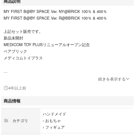
商品説明
MY FIRST B@BY SPACE Ver. NY@BRICK 100％ & 400％
MY FIRST B@BY SPACE Ver. R@BBRICK 100％ & 400％
上記セット販売です。
新品未開封
MEDICOM TOY PLUSリニューアルオープン記念
ベアブリック
メディコムトイプラス
商品は手元にございます。
続きを表示する
緩和剤をして段ボール箱に入れて配送致します。
4年以上前
すり替え防止の為返品交換は不可となっています
商品情報
※新品・未使用商品です。
※発送時の外箱の破損等は対応致しかねます。
ハンドメイド
※初期傷、微細な傷、箱の状態まで過度に気になさる方、神経質な方はご
カテゴリ
›
おもちゃ
遠慮ください。
›
フィギュア
※すり替え防止のため返品・交換はご対応致しかねます。