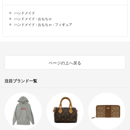
⚠️コメントについて⚠️
ハンドメイド
取引に関するご不明な点や価格の交渉につきましてはお気軽にコメント
ハンドメイド
›
おもちゃ
下さい。できる限り返信致します。
ハンドメイド
›
おもちゃ
›
フィギュア
ただし、値引き交渉につきましては金額をご提示頂けますよう宜しくお
願い致します。
なお、当方が不快と感じた場合(返信したにも関わらず反応が無い、言
葉遣いが悪い、コメント内容が悪いなど)、削除した上でブロックさせ
て頂きますのでご理解のほどよろしくお願い致します。
ページの上へ戻る
注目ブランド一覧