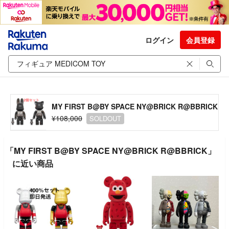
ログイン
会員登録
MY FIRST B@BY SPACE NY@BRICK R@BBRICK
¥108,000
SOLDOUT
「MY FIRST B@BY SPACE NY@BRICK R@BBRICK」
に近い商品