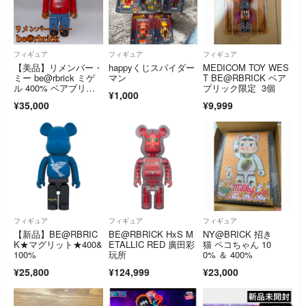
フィギュア
フィギュア
フィギュア
【美品】リメンバー・
happyくじスパイダー
MEDICOM TOY WES
ミー be@rbrick ミゲ
マン
T BE@RBRICK ベア
ル 400% ベアブリッ
ブリック限定 3個
¥1,000
ク
¥35,000
¥9,999
フィギュア
フィギュア
フィギュア
【新品】BE@RBRIC
BE@RBRICK HxS M
NY@BRICK 招き
K★マグリット★400&
ETALLIC RED 廣田彩
猫 ペコちゃん 10
100%
玩所
0% ＆ 400%
¥25,800
¥124,999
¥23,000