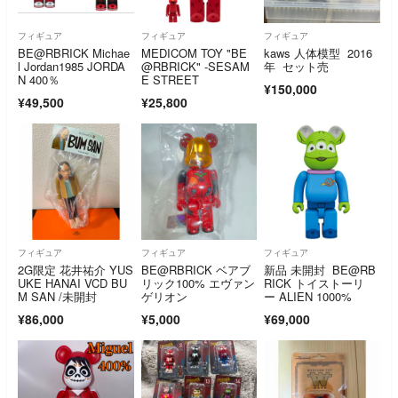
フィギュア
フィギュア
フィギュア
BE@RBRICK Michae
MEDICOM TOY "BE
kaws 人体模型 2016
l Jordan1985 JORDA
@RBRICK" -SESAM
年 セット売
N 400％
E STREET
¥150,000
¥49,500
¥25,800
フィギュア
フィギュア
フィギュア
2G限定 花井祐介 YUS
BE@RBRICK ベアブ
新品 未開封 BE@RB
UKE HANAI VCD BU
リック100% エヴァン
RICK トイストーリ
M SAN /未開封
ゲリオン
ー ALIEN 1000%
¥86,000
¥5,000
¥69,000