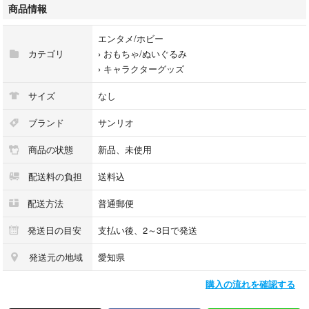
商品情報
サンリオ
エンタメ/ホビー
タキシードサム
カテゴリ
›
おもちゃ/ぬいぐるみ
シナモン
›
キャラクターグッズ
シナモロール
マイメロ
サイズ
なし
マイメロディ
クロミ
ブランド
サンリオ
ポチャッコ
商品の状態
新品、未使用
ポムポムプリン
ハローキティ
配送料の負担
送料込
キティちゃん
キキララ
配送方法
普通郵便
タキシードサム
トレーディングカード
発送日の目安
支払い後、2～3日で発送
トレカホルダー
発送元の地域
愛知県
カードケース
ICカードケース
購入の流れを確認する
シール
メモ帳