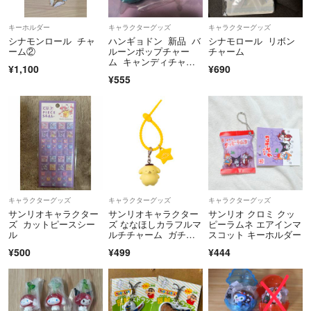
キーホルダー
キャラクターグッズ
キャラクターグッズ
シナモンロール チャ
ハンギョドン 新品 バ
シナモロール リボン
ーム②
ルーンポップチャー
チャーム
ム キャンディチャー
¥1,100
¥690
ムズ 食玩
¥555
キャラクターグッズ
キャラクターグッズ
キャラクターグッズ
サンリオキャラクター
サンリオキャラクター
サンリオ クロミ クッ
ズ カットピースシー
ズ ななほしカラフルマ
ピーラムネ エアインマ
ル
ルチチャーム ガチ
スコット キーホルダー
ャ ポムポムプリン
¥500
¥499
¥444