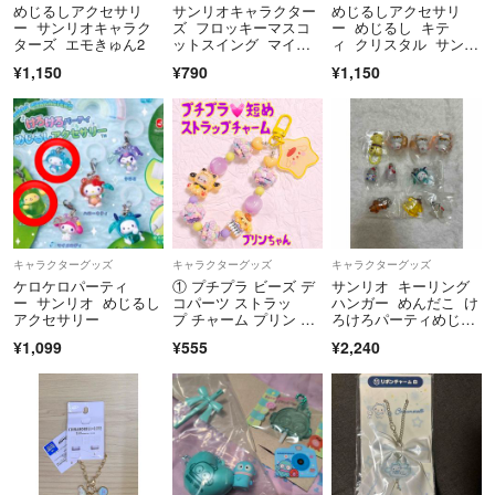
めじるしアクセサリ
サンリオキャラクター
めじるしアクセサリ
ー サンリオキャラク
ズ フロッキーマスコ
ー めじるし キテ
ターズ エモきゅん2
ットスイング マイメ
ィ クリスタル サンリ
ロ
オ エモきゅん フルー
¥1,150
¥790
¥1,150
ツ べリエちゃん 映
画 特典 キティ セイ
レーン
キャラクターグッズ
キャラクターグッズ
キャラクターグッズ
ケロケロパーティ
① プチプラ ビーズ デ
サンリオ キーリング
ー サンリオ めじるし
コパーツ ストラッ
ハンガー めんだこ け
アクセサリー
プ チャーム プリン 黄
ろけろパーティめじる
色 紫 リオ バッグチャ
しアクセサリー
¥1,099
¥555
¥2,240
ーム キーホルダー チ
ャーム