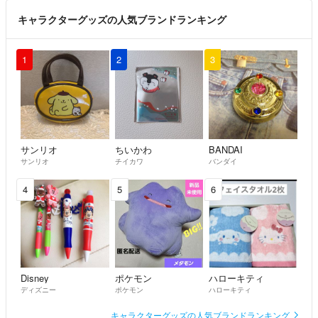
キャラクターグッズの人気ブランドランキング
1
2
3
サンリオ
ちいかわ
BANDAI
サンリオ
チイカワ
バンダイ
4
5
6
Disney
ポケモン
ハローキティ
ディズニー
ポケモン
ハローキティ
キャラクターグッズの人気ブランドランキング