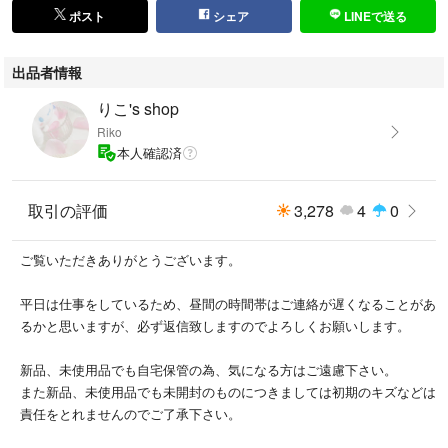
チェキ
ポスト
シェア
LINEで送る
オタ活
推し事
出品者情報
推しがいる生活
量産型
りこ's shop
エンジョイアイドル
Riko
本人確認済
取引の評価
3,278
4
0
ご覧いただきありがとうございます。
平日は仕事をしているため、昼間の時間帯はご連絡が遅くなることがあ
るかと思いますが、必ず返信致しますのでよろしくお願いします。
新品、未使用品でも自宅保管の為、気になる方はご遠慮下さい。
また新品、未使用品でも未開封のものにつきましては初期のキズなどは
責任をとれませんのでご了承下さい。