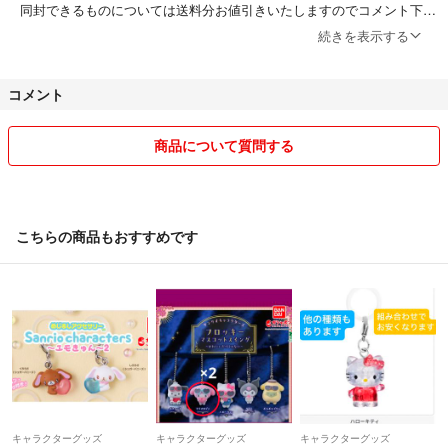
同封できるものについては送料分お値引きいたしますのでコメント下さ
い。
続きを表示する
衣類、本、ぬいぐるみなどは水濡れ防止のOPP袋のみ、その他の商品
コメント
は商品説明に特に記載がなければ基本緩衝材一重巻きです。梱包方法に
ご希望などがございましたらご購入前にコメントにてお伝え下さい。
商品について質問する
今まで未着などの郵送トラブルが1件ございました。もし届かないなど
ございましても責任はとれませんので、ご心配な方は追加料金いただけ
れば補償ありの発送に変更させていただきますのでコメント下さい。
こちらの商品もおすすめです
他アプリでも出品しておりますので突然削除することもございますがご
了承下さい。
土日祝日は郵便局がお休みの為発送できません。
こちらからの評価を26日以降にさせていただく場合がございます。
気持ちの良いお取引が出来るように心掛けておりますので、よろしくお
願いします。
キャラクターグッズ
キャラクターグッズ
キャラクターグッズ