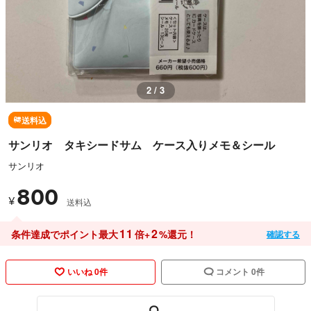
2 / 3
送料込
サンリオ タキシードサム ケース入りメモ＆シール
サンリオ
800
¥
送料込
11
2
条件達成でポイント最大
倍+
%還元！
確認する
いいね 0件
コメント 0件