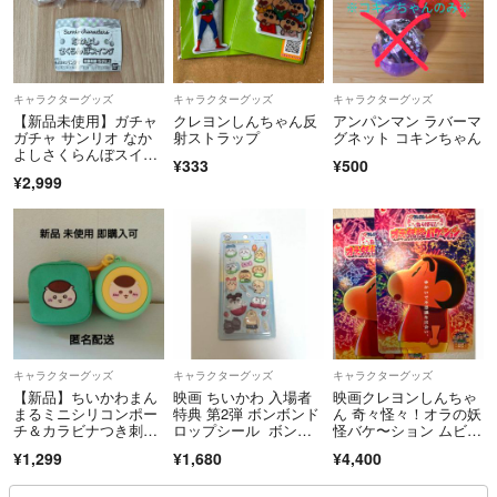
キャラクターグッズ
キャラクターグッズ
キャラクターグッズ
【新品未使用】ガチャ
クレヨンしんちゃん反
アンパンマン ラバーマ
ガチャ サンリオ なか
射ストラップ
グネット コキンちゃん
よしさくらんぼスイン
¥333
¥500
グ シナモン
¥2,999
キャラクターグッズ
キャラクターグッズ
キャラクターグッズ
【新品】ちいかわまん
映画 ちいかわ 入場者
映画クレヨンしんちゃ
まるミニシリコンポー
特典 第2弾 ボンボンド
ん 奇々怪々！オラの妖
チ＆カラビナつき刺繍
ロップシール ボンド
怪バケ〜ション ムビチ
スクエアポーチ(くりま
ロ
ケ 一般4枚
¥1,299
¥1,680
¥4,400
んじゅう)