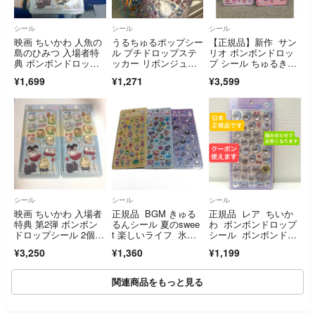
シール
シール
シール
映画 ちいかわ 人魚の
うるちゅるポップシー
【正規品】新作 サン
島のひみつ 入場者特
ル プチドロップステ
リオ ボンボンドロッ
典 ボンボンドロップ
ッカー リボンジュエ
プ シール ちゅるき
シール
ルプチドロップ
ら キティ マイメロ
¥1,699
¥1,271
¥3,599
シール
シール
シール
映画 ちいかわ 入場者
正規品 BGM きゅる
正規品 レア ちいか
特典 第2弾 ボンボン
るんシール 夏のswee
わ ボンボンドロップ
ドロップシール 2個セ
t 楽しいライフ 氷雪
シール ボンボンドロ
ット ボンドロ
アニマルズ 3点セッ
ップ ボンボン 映
¥3,250
¥1,360
¥1,199
ト
画 特典 モモンガ も
もんが セイレー
ン 島二郎
関連商品をもっと見る