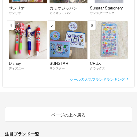
☆発送に希望がある方は購入前にコメントをお願いいたします。
サンリオ
カミオジャパン
Sunstar Stationery
購入後の発送日の希望等受け付けません。
サンリオ
カミオジャパン
サンスターブング
仕事をしていますので基本的に土日の発送です。
発送の目安は4～7日にさせていただいております。
4
5
6
お支払い完了から最大7日お時間を頂戴しております。
☆ポスト投函することがあります!
発送した日と消印が1日違うと評価でコメントいただきましたがポスト
投函の場合集荷時間が決まっていますので日にちがズレることがありま
す。
Disney
SUNSTAR
CRUX
予めご了承ください。
ディズニー
サンスター
クラックス
シールの人気ブランドランキング
☆他のサイトでもお取り引きをしていますのでタイミングによっては売
り切れてしまう可能性があります。
購入の際には一言コメントをいただけると助かります。
ページの上へ戻る
注目ブランド一覧