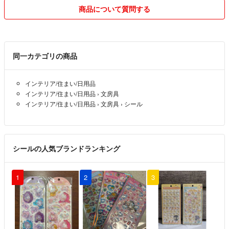
☆値下げは常識の範囲内でお願いします。
商品について質問する
送料や手数料があるのでお気持ち程度しか出来ないのでご了承ください
m(__)m
☆発送方法は定形外もしくはメール便です。
同一カテゴリの商品
保証がない為発送事故が起きた場合は責任を負いません。
調査依頼等はきちんとさせていただきますのでご理解の方宜しくお願い
インテリア/住まい/日用品
いたしますm(__)m
インテリア/住まい/日用品
›
文房具
インテリア/住まい/日用品
›
文房具
›
シール
☆プラスチック類はプチプチ包装させて頂いています。
その他は袋を二重にしての発送です。
台紙が折れ曲がったと言われたことがありますが神経質な方は購入を控
えていただくか購入者様が送料を負担していただき、ゆうパック等の保
シールの人気ブランドランキング
証のある発送方法をお選びください。
こちらも出来る限り丁寧な梱包を心掛けておりますので宜しくお願いし
ます。
1
2
3
☆厚さがあるものに関しましては厚みを抑えての発送となります。予め
ご了承ください。