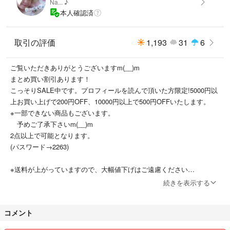
Na... ♪
本人確認済
取引の評価
1,193
31
6
ご覧いただきありがとうございますm(__)m
まとめ買い割引あります！
こっそりSALE中です。プロフィールを読んで頂いた方限定!5000円以
上お買い上げで200円OFF、10000円以上で500円OFFいたします。
※一部できない商品もございます。
予めご了承下さいm(__)m
2点以上で可能となります。
(パスワード→2263)
※送料が上がっていますので、大幅値下げはご遠慮ください
※理由のない普通、悪い評価をされた方はブロックします。
続きを表示する
最近増えており非常に迷惑しています。
コメント
☆自宅保管のため完璧を求める方はご遠慮ください。