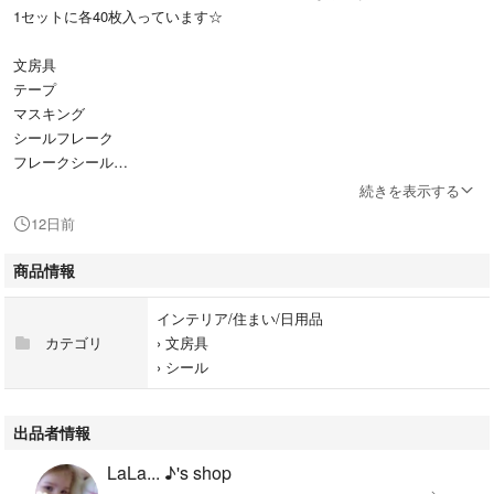
1セットに各40枚入っています☆
文房具
テープ
マスキング
シールフレーク
フレークシール
ゆめかわ
続きを表示する
ミルクホリデー
12日前
商品情報
インテリア/住まい/日用品
カテゴリ
›
文房具
›
シール
出品者情報
LaLa... ♪'s shop