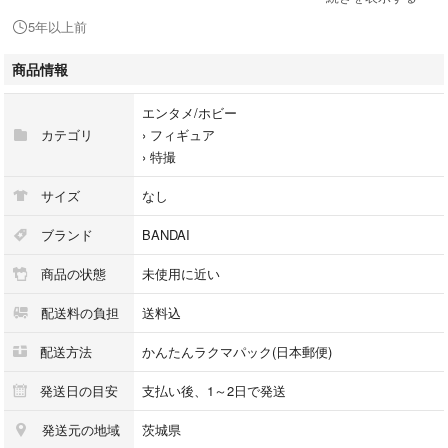
発送します。発送方法は、ゆうパックでの発送になります。発送は、土、
5年以上前
日、祝日でも郵便局への持ち込みでの発送が出来ます。
商品についてわからない事がございましたら質問からご連絡をお願いしま
商品情報
す。
エンタメ/ホビー
カテゴリ
›
フィギュア
›
特撮
サイズ
なし
ブランド
BANDAI
商品の状態
未使用に近い
配送料の負担
送料込
配送方法
かんたんラクマパック(日本郵便)
発送日の目安
支払い後、1～2日で発送
発送元の地域
茨城県