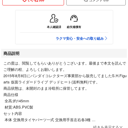
本人確認済
紛失補償有
ラクマ安心・安全への取り組み
商品説明
この度は、閲覧してもらいありがとうございます。最後まで本文を読んで
ご理解の程、よろしくお願いします。
2015年8月8日にバンダイコレクターズ事業部から販売してましたS.H.Figu
arts 仮面ライダードライブ デッドヒート(送料無料)です。
商品状態は、未開封のまま冷暗所に保管してます。
商品仕様
全高:約145mm
材質:ABS.PVC製
セット内容
本体 交換用タイヤパーツ一式 交換用手首左右各3種
送料無料、匿名配送、発送は、パッキンで梱包してダンボール箱に入れて
続きを表示する