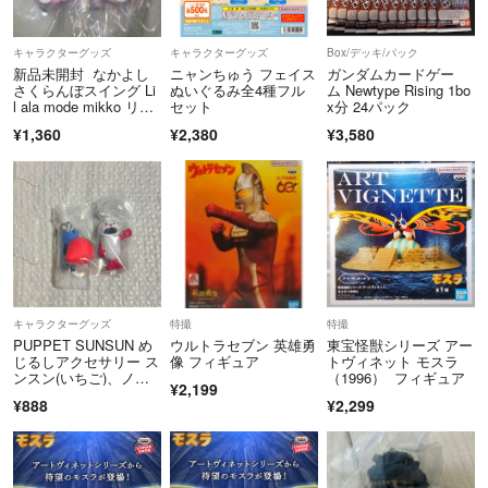
キャラクターグッズ
キャラクターグッズ
Box/デッキ/パック
新品未開封 なかよし
ニャンちゅう フェイス
ガンダムカードゲー
さくらんぼスイング Li
ぬいぐるみ全4種フル
ム Newtype Rising 1bo
l ala mode mikko リル
セット
x分 24パック
アラモード スフレ ム
¥1,360
¥2,380
¥3,580
ース ガチャ
キャラクターグッズ
特撮
特撮
PUPPET SUNSUN め
ウルトラセブン 英雄勇
東宝怪獣シリーズ アー
じるしアクセサリー ス
像 フィギュア
トヴィネット モスラ
ンスン(いちご)、ノン
（1996） フィギュア
¥2,199
ノン
¥888
¥2,299