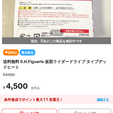
2 / 2
5
現在、
名がこの商品を検討中です
送料込
匿名配送
送料無料 S.H.Figuarts 仮面ライダードライブ タイプデッ
ドヒート
BANDAI
4,500
¥
送料込
11
条件達成でポイント最大
倍還元！
確認する
いいね 5件
コメント 0件