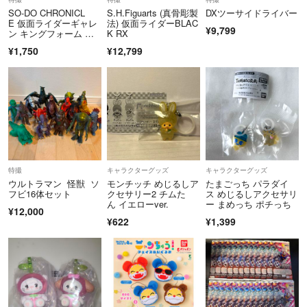
SO-DO CHRONICL
S.H.Figuarts (真骨彫製
DXツーサイドライバー
E 仮面ライダーギャレ
法) 仮面ライダーBLAC
¥9,799
ン キングフォーム フ
K RX
ォーカード エフェクト
¥1,750
¥12,799
セット 同時購入キャン
ペーン配布品 仮面ライ
ダー剣(ブレイド) フィ
ギュア用アクセサリ バ
ンダイ
特撮
キャラクターグッズ
キャラクターグッズ
ウルトラマン 怪獣 ソ
モンチッチ めじるしア
たまごっち パラダイ
フビ16体セット
クセサリー2 チムた
ス めじるしアクセサリ
ん イエローver.
ー まめっち ポチっち
¥12,000
¥622
¥1,399