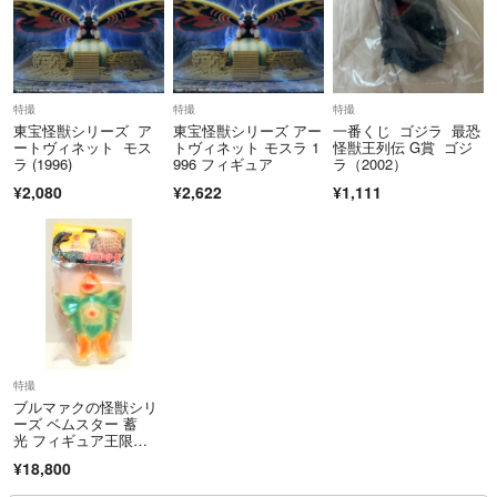
特撮
特撮
特撮
東宝怪獣シリーズ ア
東宝怪獣シリーズ アー
一番くじ ゴジラ 最恐
ートヴィネット モス
トヴィネット モスラ 1
怪獣王列伝 G賞 ゴジ
ラ (1996)
996 フィギュア
ラ（2002）
¥2,080
¥2,622
¥1,111
特撮
ブルマァクの怪獣シリ
ーズ ベムスター 蓄
光 フィギュア王限
定 ソフビ 新品未開
¥18,800
封 帰ってきたウルトラ
マン ウルトラマンジャ