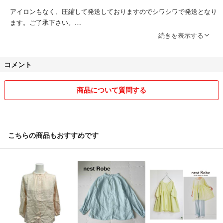
アイロンもなく、圧縮して発送しておりますのでシワシワで発送となり
ます。ご了承下さい。
続きを表示する
交換返品不可でお願い致しますm(__)m
コメント
また殆ど送料込となり、
ローコストに抑えたいので小さくして
主に普通郵便として送ります。
商品について質問する
更にシワシワになる恐れになりますが
予めご了承くださいm(__)m
こちらの商品もおすすめです
ノークレームノーリターンでご利用お願い致します