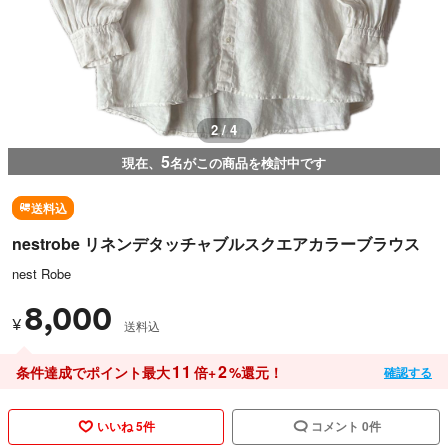
2 / 4
5
現在、
名がこの商品を検討中です
送料込
nestrobe リネンデタッチャブルスクエアカラーブラウス
nest Robe
8,000
¥
送料込
11
2
条件達成でポイント最大
倍+
%還元！
確認する
いいね 5件
コメント 0件