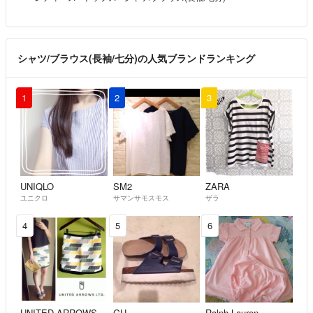
シャツ/ブラウス(長袖/七分)の人気ブランドランキング
1
2
3
UNIQLO
SM2
ZARA
ユニクロ
サマンサモスモス
ザラ
4
5
6
UNITED ARROWS
GU
Ralph Lauren