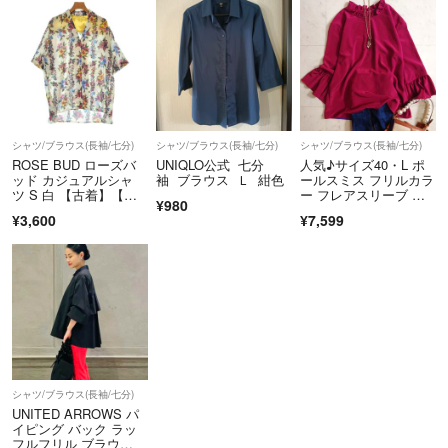
シャツ/ブラウス(長袖/七分)
シャツ/ブラウス(長袖/七分)
シャツ/ブラウス(長袖/七分)
ROSE BUD ローズバ
UNIQLO公式 七分
人気♪サイズ40・L ポ
ッド カジュアルシャ
袖 ブラウス Ｌ 紺色
ールスミス フリルカラ
ツ S 白 【古着】【中
ー フレアスリーブ ブ
¥980
古】【送料無料】
ラウス
¥3,600
¥7,599
シャツ/ブラウス(長袖/七分)
UNITED ARROWS パ
イピング バック ラッ
フルフリル ブラウ