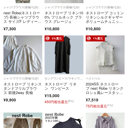
シャツ/ブラウス(長袖/七分)
シャツ/ブラウス(長袖/七分)
シャツ/ブラウス(長袖/七分)
nest Robe(ネストロー
ネストローブ リネン10
ネストローブ コットン
ブ) 長袖シャツブラウ
0% フリルネック ブラ
リネンシルクギャザー
ス サイズF レディー
ウス グレージュ
ボリュームチュニッ
ス - ライトピンク フリ
ク レモンカラー
¥7,300
¥10,800
¥10,800
ル/ギャザー
3%還元
1%還元
シャツ/ブラウス(長袖/七分)
ロングワンピース/マキシワンピース
ベスト/ジレ
ネストローブ リネンス
ネストローブ リネ
2024SS ネストロー
タンドフリルブラウ
ン ワンピース
ブ nest Robe リネンク
ス 前後2way 長袖
ロシェ風レースタッカ
¥15,000
ーベスト F‖ホワイ
¥9,900
¥7,519
ト ジレ 透かし ノース
(3%)
450円相当還元
リーブ リボン【24000
(1%)
75円相当還元
15084855】