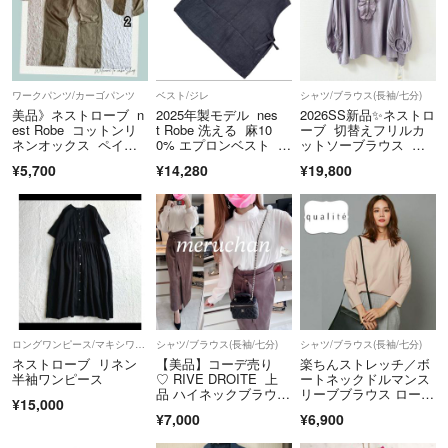
ワークパンツ/カーゴパンツ
ベスト/ジレ
シャツ/ブラウス(長袖/七分)
美品》ネストローブ n
2025年製モデル nes
2026SS新品✨ネストロ
est Robe コットンリ
t Robe 洗える 麻10
ーブ 切替えフリルカ
ネンオックス ペイン
0% エプロンベスト ジ
ットソーブラウス ラ
ターパンツ 2 ライト
レ
ベンダー
¥5,700
¥14,280
¥19,800
カーキ シンチバッ
ク 5ポケット
ロングワンピース/マキシワンピース
シャツ/ブラウス(長袖/七分)
シャツ/ブラウス(長袖/七分)
ネストローブ リネン
【美品】コーデ売り
楽ちんストレッチ／ボ
半袖ワンピース
♡ RIVE DROITE 上
ートネックドルマンス
品 ハイネックブラウス
リーブブラウス ローズ
¥15,000
＆ベルト付き スエード
ベージュ
¥7,000
¥6,900
ロングスカート