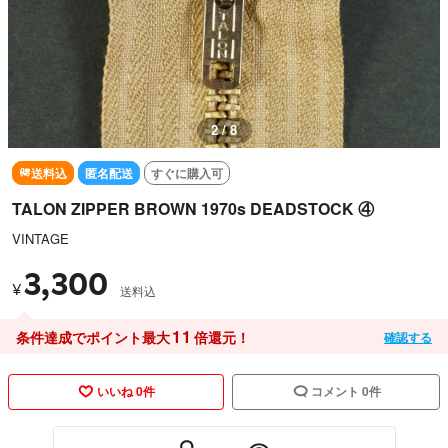
2 / 8
送料込
匿名配送
すぐに購入可
TALON ZIPPER BROWN 1970s DEADSTOCK ④
VINTAGE
3,300
¥
送料込
11
条件達成でポイント最大
倍還元！
確認する
いいね 0件
コメント 0件