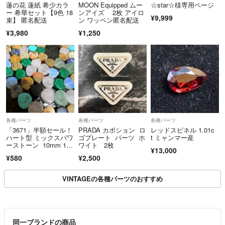
最後までお読みいただきありがとうございます。よろしくお願いいたし
蓮の花 蓮紙 希少カラ
MOON Equipped ムー
☆star☆様専用ページ
ます。
ー 希華セット【9色 18
ンアイズ 2枚 アイロ
¥9,999
束】 匿名配送
ン ワッペン匿名配送
¥3,980
¥1,250
各種パーツ
各種パーツ
各種パーツ
「3671」半額セール！
PRADA カボション ロ
レッドスピネル 1.01c
ハート型 ミックスパワ
ゴプレート パーツ ホ
t ミャンマー産
ーストーン 10mm 1
ワイト 2枚
¥13,000
連
¥580
¥2,500
VINTAGEの各種パーツのおすすめ
同一ブランドの商品