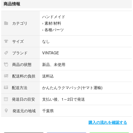
＊コンディション...デッドストック
商品情報
＊商品説明...
ハンドメイド
タロンジッパーです。
カテゴリ
›
素材/材料
テープのカラーはブラウンです。
›
各種パーツ
ジッパーのムシはゴールドブラスです。
オープンジッパーです。
サイズ
なし
1970年代のヴィンテージ品です。
オープンジッパーですのでジャケットやパーカーなどのジャケットやコー
ブランド
VINTAGE
ト類の修理に使える長さです。
商品の状態
新品、未使用
もちろんこのままコレクションとしても良いと思います。
デッドストックの状態ですので使用にも問題ありません。
配送料の負担
送料込
ご不明な点やご質問等ございましたらお気軽にお問い合わせください。
配送方法
かんたんラクマパック(ヤマト運輸)
発送日の目安
支払い後、1～2日で発送
発送元の地域
千葉県
購入の流れを確認する