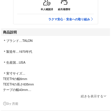
本人確認済
紛失補償有
ラクマ安心・安全への取り組み
商品説明
＊ブランド…TALON
＊製造年...1970年代
＊生産国...USA
＊実寸サイズ...
TEETHの幅6mm
TEETHの長さ635mm
テープの幅43mm
テープの長さ655mm
続きを表示する
採寸方法により若干の誤差はあります。
3ヶ月前