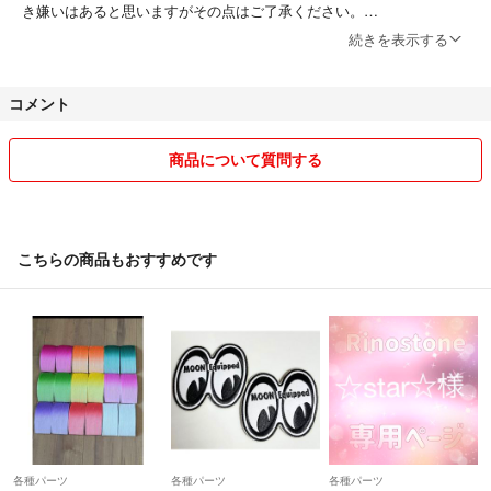
き嫌いはあると思いますがその点はご了承ください。
続きを表示する
配送料は無料で出品しています(出品者負担)。簡易包装で発送いたしま
すのでその点はご了承ください。なお発送は入金確認後48時間以内に
コメント
できるように努力いたします。
基本的にラクマ規定に準じます。購入された方を優先で対応いたします
商品について質問する
のでコメント中や値下げ交渉中でも購入順で対応いたします。
値下げ交渉受け付けております。希望金額をお伝えいただけるとありが
たいです。ですが過度な値下げには対応いたしかねます。
こちらの商品もおすすめです
商品管理は行っていますが至らないところもあると思いますので気にな
る点があればコメントいただければ丁寧に対応させていただきます。
サイズ表記など記載していますが実寸サイズの記載もしておりますので
そちらを参考にしてください。
以上色々書きましたが気になる商品がございましたらコメントいただけ
ればできる限り対応させていただきます。
各種パーツ
各種パーツ
各種パーツ