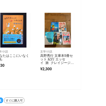
学/小説
文学/小説
なたはここにいなく
高野秀行 文庫本5冊セ
も
ット 紀行 エッセ
イ 旅 クレイジージャ
530
ーニー 冒険 探検
¥2,300
送
すぐに購入可