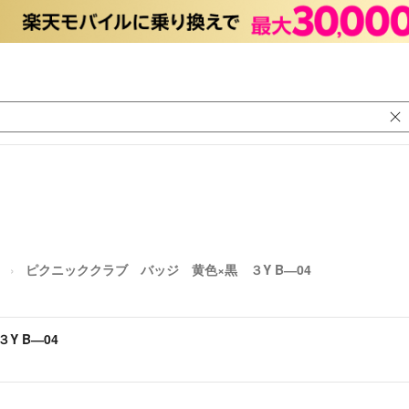
ピクニッククラブ バッジ 黄色×黒 ３Y B―04
Y B―04