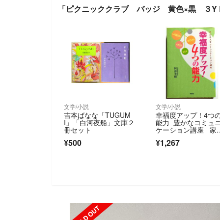
「ピクニッククラブ バッジ 黄色×黒 ３Y 
文学/小説
文学/小説
吉本ばなな「TUGUM
幸福度アップ！4つ
I」「白河夜船」文庫２
能力 豊かなコミュ
冊セット
ケーション講座 家
連合 統一教会
¥500
¥1,267
SOLD OUT