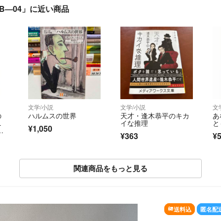
B―04」に近い商品
文学/小説
文学/小説
文
の
ハルムスの世界
天才・逢木恭平のキカ
あ
ニ
イな推理
と
¥1,050
庭
¥363
¥
関連商品をもっと見る
SOLD OUT
送料込
匿名配