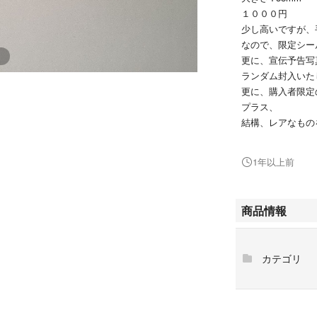
１０００円
少し高いですが、
なので、限定シー
更に、宣伝予告写
ランダム封入いた
更に、購入者限定
プラス、
結構、レアなもの
匿名発送、簡単ラ
1年以上前
梱包の間違いがあ
複数ご購入頂いた
商品情報
よろしくお願いし
カテゴリ