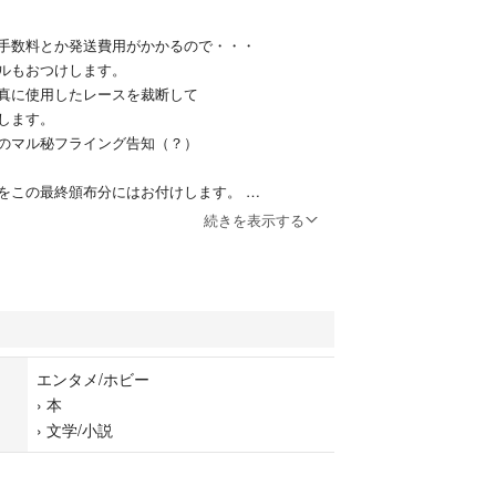
手数料とか発送費用がかかるので・・・
ルもおつけします。
真に使用したレースを裁断して
します。
のマル秘フライング告知（？）
をこの最終頒布分にはお付けします。
続きを表示する
クマパックでの発送です。
ると困るので
場合でも商品は、１個ずつ届きます。
ます。
エンタメ/ホビー
›
本
›
文学/小説