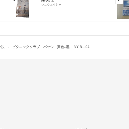
シュウエイシャ
小説
ピクニッククラブ バッジ 黄色×黒 ３Y B―04