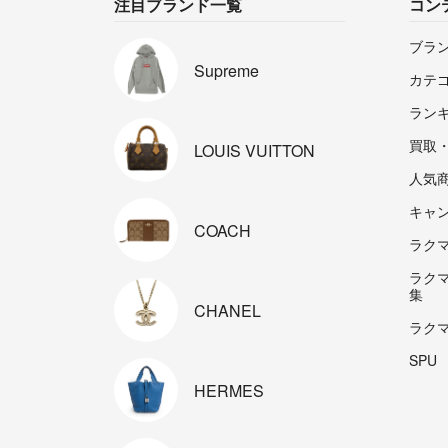
注目ブランド一覧
コン
ブラ
Supreme
カテ
ラン
買取
LOUIS
VUITTON
人気
キャ
COACH
ラクマp
ラク
集
CHANEL
ラク
SPU
HERMES