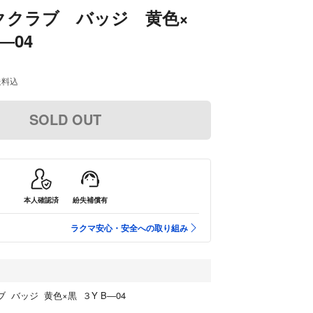
ククラブ バッジ 黄色×
―04
送料込
SOLD OUT
本人確認済
紛失補償有
ラクマ安心・安全への取り組み
ブ バッジ 黄色×黒 ３Y B―04