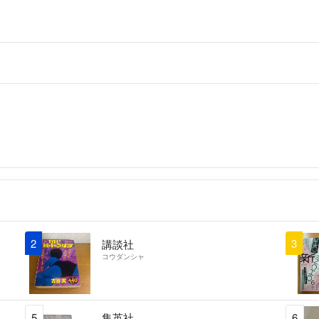
2
3
講談社
コウダンシャ
5
集英社
6