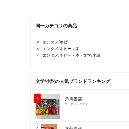
同一カテゴリの商品
エンタメ/ホビー
エンタメ/ホビー
›
本
エンタメ/ホビー
›
本
›
文学/小説
文学/小説の人気ブランドランキング
1
角川書店
カドカワショテン
4
文藝春秋