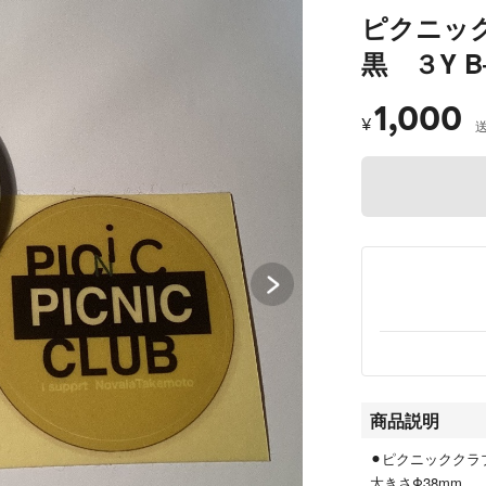
ピクニッ
黒 ３Y B
1,000
¥
商品説明
⚫︎ピクニッククラ
大きさΦ38mm