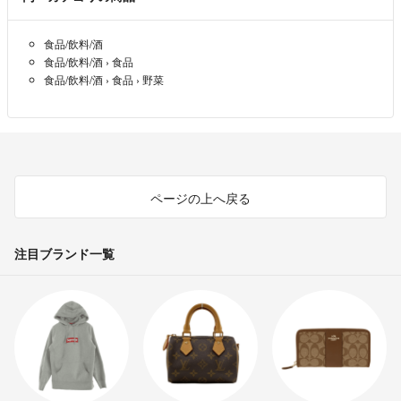
(トマトベリー、麗月の出品はございません)
食品/飲料/酒
例年以上に人手不足となってまして、コメント欄へご希望いただきまし
食品/飲料/酒
›
食品
ても全てを把握出来ません。専用ページの受付はしておりません(＞人
食品/飲料/酒
›
食品
›
野菜
＜;)よろしくお願いします。
トマトの作業、出荷や育児で発送完了のご連絡が夜分になる事がありま
す。
予めご了承いただきますよう何卒よろしくお願いします！！
ページの上へ戻る
○○○○○○野菜と家族の時間を優先します○○○○○○
野菜の栽培と子育て優先に動いてますので、速やかなご連絡や返答が出
注目ブランド一覧
来ない事が多いです。申し訳ございませんm(_ _)m
自己紹介
岐阜県高山市にて標高800ｍを越える高冷地、美味しい空気と綺麗な
水で育てました。
是非、飛騨高山産トマトをお楽しみ下さいませ！
夫と2人で就農して18年、ハウスは40棟ほど。