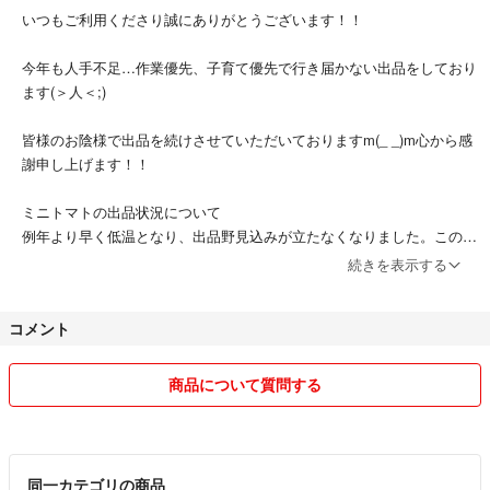
・16時→18時
いつもご利用くださり誠にありがとうございます！！
・18時→20時
・19時→21時
今年も人手不足…作業優先、子育て優先で行き届かない出品をしており
ご指定のない場合は最短着指定にて発送させていただきます。
ます(＞人＜;)
道路状況によりご希望に添えない場合があります。
予めご了承ください。
皆様のお陰様で出品を続けさせていただいておりますm(_ _)m心から感
謝申し上げます！！
ミニトマトの出品状況について
例年より早く低温となり、出品野見込みが立たなくなりました。このま
ま霜がおりますと強制的に終了となります。
続きを表示する
似たような商品の金額の違いについて
コメント
常温、クール、量の違い
当日の確保次第で決めております。
訳ありの軽度、有無の割合、出品量によって変えております。
商品について質問する
これに懲りずまたご利用いただければ幸いですm(_ _)m
今年はミニトマト小粒、訳ありミニトマトをメインに出品させていただ
きますm(_ _)m
同一カテゴリの商品