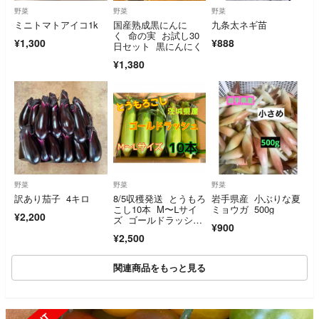
野菜
野菜
野菜
ミニトマトアイコ1k
国産熟成黒にんに
九条太ネギ苗
く 命の実 お試し30
¥1,300
¥888
日セット 黒にんにく
¥1,380
野菜
野菜
野菜
訳あり茄子 4キロ
8/5収穫発送 とうもろ
岩手県産 小ぶりな夏
こし10本 M〜ᒪサイ
ミョウガ 500g
¥2,200
ズ ゴールドラッシ
¥900
ュ 今シーズンラス
¥2,500
ト！限定価格
関連商品をもっと見る
SOLD OUT