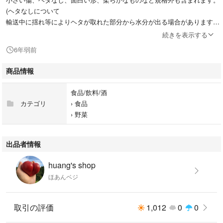
(ヘタなしについて
輸送中に揺れ等によりヘタが取れた部分から水分が出る場合があります。
予めご了承ください)
続きを表示する
6年弱前
土で育ててますので、トマトにそれぞれ個性があり、酸味とみずみずしさ
の昔ながらのトマト味やほんのり甘みのあるものなど様々です。
商品情報
がっつり甘いトマトをお求めの方はご遠慮ください。
食品/飲料/酒
カテゴリ
›
食品
訳ありカラフル2キロ常温送料込み
›
野菜
合計代金1680円
北海道、沖縄、離島へのお届けは追加料金が必要になります。
また2泊必要となる場合にはクール便をお勧めしておりますので、ご購入
出品者情報
前にコメントをお願いいたします。
huang's shop
お手数ですが、ご購入後すぐにお電話番号とご希望のお届け時間帯がござ
ほあんベジ
いましたらお知らせください。
ご希望のお届け時間帯は以下の通りです。
取引の評価
1,012
0
0
・午前中
・14時→16時