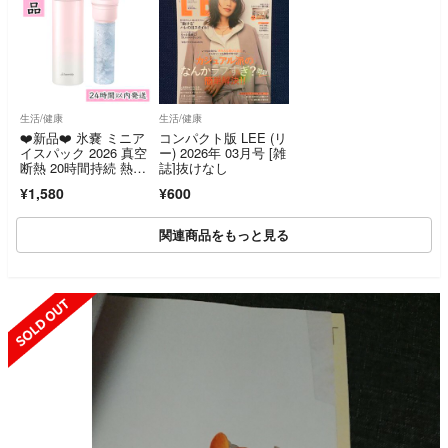
生活/健康
生活/健康
❤️新品❤️ 氷嚢 ミニア
コンパクト版 LEE (リ
イスパック 2026 真空
ー) 2026年 03月号 [雑
断熱 20時間持続 熱中
誌]抜けなし
症対策
¥1,580
¥600
関連商品をもっと見る
SOLD OUT