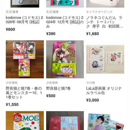
生活/健康
生活/健康
キャラクターグッズ
kodomoe (コドモエ) 2
kodomoe (コドモエ) 2
ノラネコぐんだん ラ
026年 08月号 [雑誌]
024年 12月号 [雑誌]の
ンチ トートバッ
み
ク 厚手 白 初回限定
¥600
版 特典
¥390
¥1,680
少女漫画
少女漫画
その他
野良猫と狼7巻・春の
野良猫と狼7巻
LaLa原画展 オリジナ
嵐とモンスター10、1
ルラベル缶
¥500
1巻セット
¥3,000
¥1,550