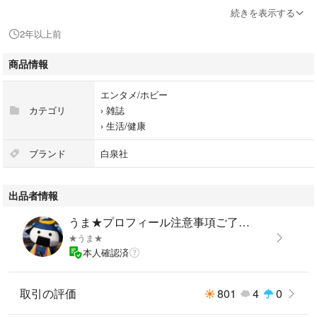
#白泉社
続きを表示する
#エンタメ/ホビー
2年以上前
#雑誌
#生活/健康
商品情報
エンタメ/ホビー
カテゴリ
›
雑誌
›
生活/健康
ブランド
白泉社
出品者情報
うま★プロフィール注意事項ご了承ください
★うま★
本人確認済
取引の評価
801
4
0