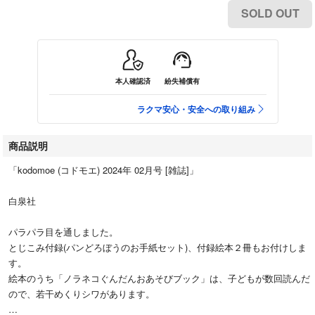
SOLD OUT
本人確認済
紛失補償有
ラクマ安心・安全への取り組み
商品説明
「kodomoe (コドモエ) 2024年 02月号 [雑誌]」
白泉社
パラパラ目を通しました。
とじこみ付録(パンどろぼうのお手紙セット)、付録絵本２冊もお付けしま
す。
絵本のうち「ノラネコぐんだんおあそびブック」は、子どもが数回読んだ
ので、若干めくりシワがあります。