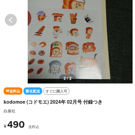
1 / 2
送料込
匿名配送
すぐに購入可
kodomoe (コドモエ) 2024年 02月号 付録つき
白泉社
490
¥
送料込