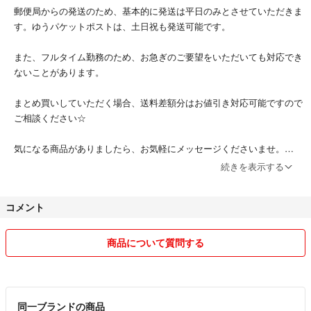
郵便局からの発送のため、基本的に発送は平日のみとさせていただきま
す。ゆうパケットポストは、土日祝も発送可能です。
また、フルタイム勤務のため、お急ぎのご要望をいただいても対応でき
ないことがあります。
まとめ買いしていただく場合、送料差額分はお値引き対応可能ですので
ご相談ください☆
気になる商品がありましたら、お気軽にメッセージくださいませ。
続きを表示する
※基本的に「即購入可」としていますので、値下げのご相談等のメッセ
ージやりとり中でも、提示価格で即購入いただいた方が優先となります
コメント
のでご了承ください。タイムリーな購入申請承認が難しいため、「専
用」別ページの作成や購入申請設定は基本的にしておりません。(承認
が遅くなりクーポンが使えなかったとクレームを受けることが複数あっ
商品について質問する
たため。)
喫煙者おりません。ペットもおりません。
同一ブランドの商品