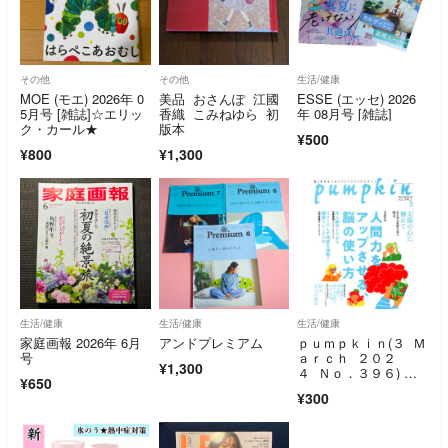
その他
その他
生活/健康
MOE (モエ) 2026年 0
美品 おさんぽ 江國
ESSE (エッセ) 2026
5月号 [雑誌]☆エリッ
香織 こみねゆら 初
年 08月号 [雑誌]
ク・カール★
版本
¥500
¥800
¥1,300
生活/健康
生活/健康
生活/健康
家庭画報 2026年 6月
アンドプレミアム
ｐｕｍｐｋｉｎ(３ Ｍ
号
ａｒｃｈ ２０２
¥1,300
４ Ｎｏ．３９６) 月
¥650
刊誌／潮出版社
¥300