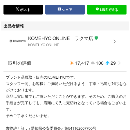
【詳細説明】
ポスト
シェア
LINEで送る
新品仕上げ済み。
カラットの刻印なし。
出品者情報
■ご注意ください■
※付属情報について：表記または、写真に掲載のないものは付属しており
KOMEHYO ONLINE ラクマ店
ません。
KOMEHYO ONLINE
また、表記にないキズや汚れ等がある場合があります。
取引の評価
17,417
106
29
ブランド品買取・販売のKOMEHYOです。
スタッフ一同、お客様にご満足いただけるよう、丁寧・迅速な対応を心
がけております。
商品は実店舗でもご覧いただくことができます。そのため、ご購入のお
手続きが完了しても、店頭にて先に売切れとなっている場合もございま
す。
予めご了承くださいませ。
古物許可証：<愛知県公安委員会> 第541162007700号