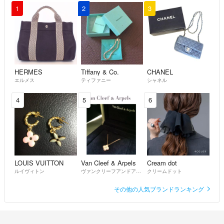
1
2
3
HERMES
Tiffany & Co.
CHANEL
エルメス
ティファニー
シャネル
4
5
6
LOUIS VUITTON
Van Cleef & Arpels
Cream dot
ルイヴィトン
ヴァンクリーフアンドアーペル
クリームドット
その他の人気ブランドランキング