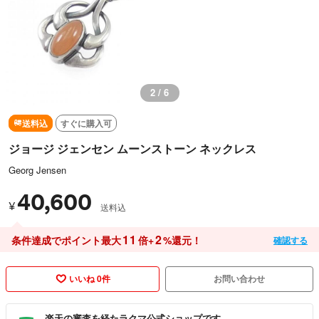
3 / 6
送料込
すぐに購入可
ジョージ ジェンセン ムーンストーン ネックレス
Georg Jensen
40,600
¥
送料込
11
2
条件達成でポイント最大
倍+
%還元！
確認する
いいね 0件
お問い合わせ
楽天の審査を経たラクマ公式ショップです