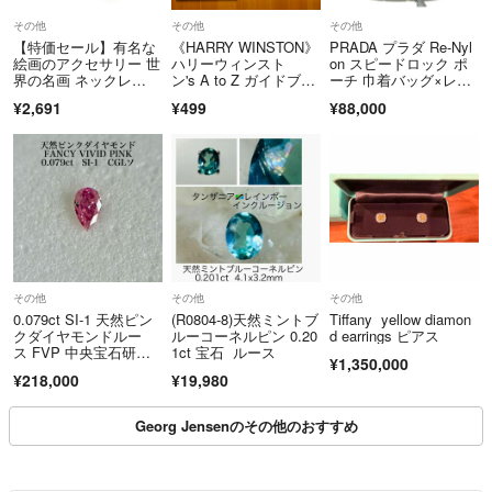
その他
その他
その他
【特価セール】有名な
《HARRY WINSTON》
PRADA プラダ Re-Nyl
絵画のアクセサリー 世
ハリーウィンスト
on スピードロック ポ
界の名画 ネックレ
ン's A to Z ガイドブッ
ーチ 巾着バッグ×レザ
ス ダ・ヴィンチ モ
ク ポストカード 高級
ー カーキ シルバー金
¥2,691
¥499
¥88,000
感 指輪 ジュエリー ミ
具
ニ封筒
その他
その他
その他
0.079ct SI-1 天然ピン
(R0804-8)天然ミントブ
Tiffany yellow diamon
クダイヤモンドルー
ルーコーネルピン 0.20
d earrings ピアス
ス FVP 中央宝石研究
1ct 宝石 ルース
¥1,350,000
所
¥218,000
¥19,980
Georg Jensenのその他のおすすめ