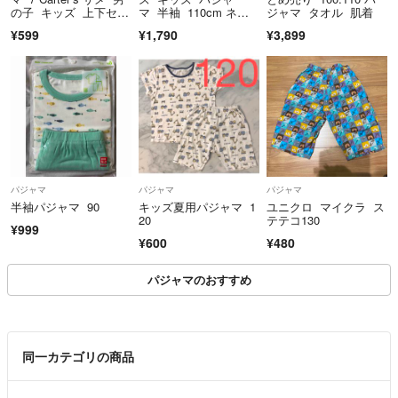
の子 キッズ 上下セッ
マ 半袖 110cm ネイ
ジャマ タオル 肌着
ト
ビー 飛行機
¥599
¥1,790
¥3,899
★色々と在庫がありますので値段交渉など
お気軽にコメント頂ければと思います。
大幅なお値下げ交渉はご遠慮くださいませ。
パジャマ
パジャマ
パジャマ
半袖パジャマ 90
キッズ夏用パジャマ 1
ユニクロ マイクラ ス
★喫煙者はおりませんがペットを飼っております。
20
テテコ130
¥999
昼間は仕事をしており、家事と育児もしておりますのでお返事や対応に
¥600
¥480
お時間頂く場合があります。
パジャマのおすすめ
お急ぎの場合はコメント頂けると助かります。
お時間が掛かっても必ずお返事はしますので
宜しくお願いいたします。
同一カテゴリの商品