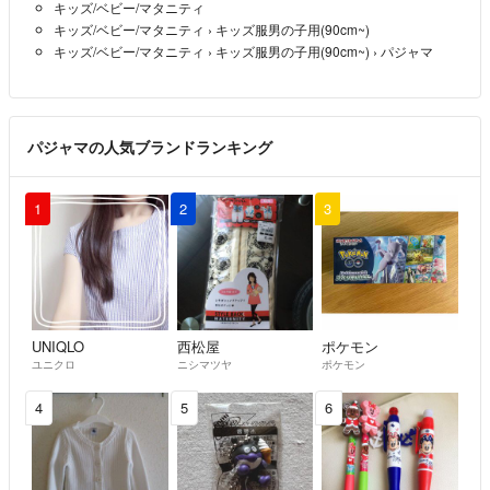
キッズ/ベビー/マタニティ
キッズ/ベビー/マタニティ
›
キッズ服男の子用(90cm~)
キッズ/ベビー/マタニティ
›
キッズ服男の子用(90cm~)
›
パジャマ
★素人個人出品になりますので、見落としや撮影環境により実物と色が
多少異なる場合があります。
このような事態にもご納得頂ける方、購入後にクレーム・返品などの申
パジャマの人気ブランドランキング
し出のない方のみご購入をお願い致します。
何かありましたら出来る限りの対応をさせて頂きますので遠慮なくお申
し付け下さい。
1
2
3
★他のサイトにも出品していますので
UNIQLO
西松屋
ポケモン
突然削除する場合があります。
ユニクロ
ニシマツヤ
ポケモン
ご了承ください。
4
5
6
★素人の梱包で簡易包装になります。