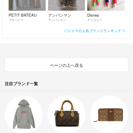
安い発送方法をさせて頂きますので変更する場合がございます。
発送後のトラブルは一切責任を負えません。
予めご了承ください。
PETIT BATEAU
アンパンマン
Disney
プチバトー
アンパンマン
ディズニー
パジャマの人気ブランドランキング
気持ちの良い取引ができますよう
どうぞ宜しくお願いいたします。
ページの上へ戻る
注目ブランド一覧