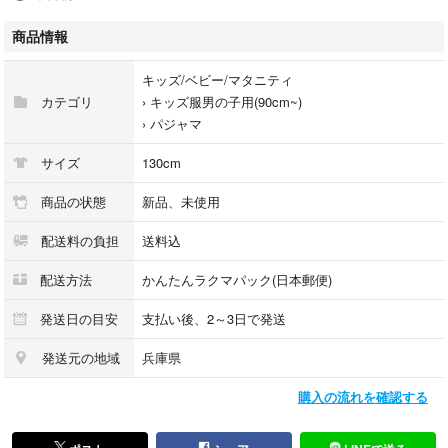
商品情報
サイズは130センチ。
キッズ/ベビー/マタニティ
新品・未使用。年中素材です。
カテゴリ
›
キッズ服男の子用(90cm~)
›
パジャマ
サイズ
130cm
商品の状態
新品、未使用
配送料の負担
送料込
未使用ですが一度人の手に渡った商品で
自宅保管品ですので
配送方法
かんたんラクマパック(日本郵便)
神経質な方はご遠慮ください。
※畳みシワあり、タグが少し折れています。
発送日の目安
支払い後、2～3日で発送
発送元の地域
兵庫県
購入の流れを確認する