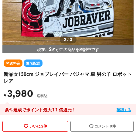
3 / 3
2
現在、
名がこの商品を検討中です
送料込
匿名配送
新品☆130cm ジョブレイバー パジャマ 車 男の子 ロボット
レア
3,980
¥
送料込
11
条件達成でポイント最大
倍還元！
確認する
いいね 2件
コメント 0件