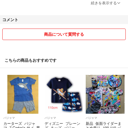
続きを表示する
はじめまして。
コメント
商品について質問する
安心して取引できますよう誠意を持って対応させて頂きたいと思ってお
ります。
こちらの商品もおすすめです
★お手数をおかけ致しますが購入申請を
お願いいたします。
申請が複数人の場合、先に申請を
頂いた方にお譲りしたいと思いますので
ご了承ください。
パジャマ
パジャマ
パジャマ
カーターズ パジャ
ディズニー プレーン
新品 仮面ライダーま
マ 7 Carter’s サメ 男
ズ キッズ パジャ
とめ売り 100.110 パ