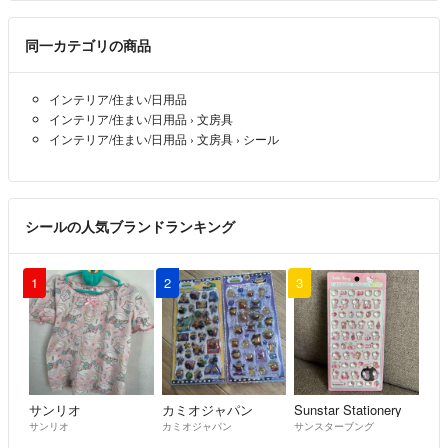
同一カテゴリの商品
インテリア/住まい/日用品
インテリア/住まい/日用品
›
文房具
インテリア/住まい/日用品
›
文房具
›
シール
シールの人気ブランドランキング
1
2
3
サンリオ
カミオジャパン
Sunstar Stationery
サンリオ
カミオジャパン
サンスターブング