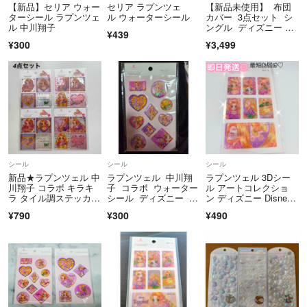
【新品】セリア ウォー
セリア ラプンツェ
【新品未使用】 布団
◯購入後こちらからのご挨拶は控えさせていただいております。
ターシール ラプンツェ
ル ウォーターシール
カバー 3点セット シ
ル 中川翔子
ングル ディズニー ラ
●悪いの評価をつけられた方は全部評価での連絡で何も対応できません
¥439
プンツェル
¥300
¥3,499
でした。なぜ取引ページで事前にお伝えいただけないのでしょうか😭
素人の趣味故至らないことばかりだと思いますがどうかご容赦くださ
い。くりかえしますが何かご希望、ご不満ありましたら評価前にお伝え
ください。評価後評価で文句を伝えられましても返金含め対応いたしか
ねます。悪い、普通の評価の方は皆さま全てお取引終わった後に評価で
の報告のためこちらとしても対応できませんでした。
⭐️追加⭐️2025.12月
シール
シール
シール
これだけ記載したにも関わらず！お値下げ対応した方から評価で普通2
新品★ラプンツェル 中
ラプンツェル 中川翔
ラプンツェル 3Dシー
連続いただきました🤣もう値下げしません🥺
川翔子 コラボ キラキ
子 コラボ ウォーター
ル アートコレクショ
ラ タイル調ステッカ
シール ディズニー Di
ン ディズニー Disne
ー 4点セット
sney
y 中川翔子
●最後になりましたがプロフをご理解いただけました方
¥790
¥300
¥490
配送ゆっくりで大丈夫です！というお優しい方のみ！
→ゆっくりで大丈夫です！とコメントいただけましたらお値段50円引
きさせてもらいます●
最初はこんな記載してませんでしたがとっても怖い、失礼な人に出会い
びっくりしてしまい評価での悪口、、疲れました沢山失礼しました🥹読