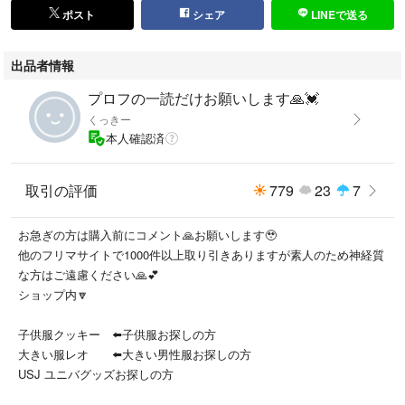
ポスト
シェア
LINEで送る
出品者情報
プロフの一読だけお願いします🙏💓
くっきー
本人確認済
取引の評価
779
23
7
お急ぎの方は購入前にコメント🙏お願いします🥹
他のフリマサイトで1000件以上取り引きありますが素人のため神経質
な方はご遠慮ください🙏💕
ショップ内🔽
子供服クッキー ⬅️子供服お探しの方
大きい服レオ ⬅️大きい男性服お探しの方
USJ ユニバグッズお探しの方