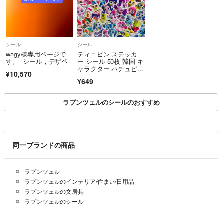
シール
シール
wagy様専用ページで
ティニピン ステッカ
す。 シール，デザペ
ー シール 50枚 韓国 キ
ャラクター ハチュピ
¥10,570
ン オーロラピン シュ
¥649
ーティングスター キャ
ッチ！ティニピン
ラプンツェルのシールのおすすめ
同一ブランドの商品
ラプンツェル
ラプンツェルのインテリア/住まい/日用品
ラプンツェルの文房具
ラプンツェルのシール