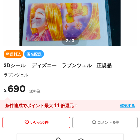
2 / 3
送料込
匿名配送
3Dシール ディズニー ラプンツェル 正規品
ラプンツェル
690
¥
送料込
11
条件達成でポイント最大
倍還元！
確認する
いいね 0件
コメント 0件