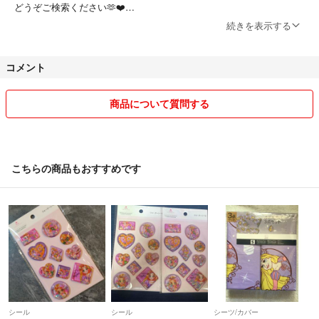
どうぞご検索ください🫶❤️
続きを表示する
お急ぎの場合は購入前にコメントください🙏
コメント
●購入専門の方は必ずコメントください●ない場合承認しません
🈲権利意識強い方！無理と思ったら即ブロック🈲
⬇️
商品について質問する
🥲お値引き🥲
悪い、普通の評価の方は全員お値引き対応した方です😭安くなると民
度が低くなるのか、権利意識の強い方が多い気がします。単品でお値下
げできますか？の質問は返事は致しかねます😅🎈常識の範囲内で値段
こちらの商品もおすすめです
提示してくださった方のみ相談します😌❤️
🎈ひどい値下げ要求の方は価値観があわないのでブロックします😣
◯包装は簡易包装です。プチプチなど希望の方は別途料金。
💓何かありましたら評価前に連絡ください。評価で連絡されてもなにも
対応できません💓悪いの人は全部評価での連絡😵‍💫
私素人です。完璧な価値観ぶつけないでください。
シール
シール
シーツ/カバー