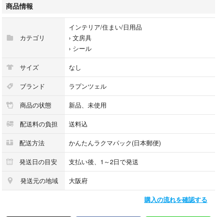
い シンプル #sticker ステッカー #seal ぷっくり character シール 粘
商品情報
着 立体 アニメ 子供 ダイカット シール交換 正規品 ぷくっと ドロッ
プシール
インテリア/住まい/日用品
#贴纸 ステーショナリー anime 平成 #平成レトロ 立体的 kids 厚
カテゴリ
›
文房具
み 厚い #キラキラ
›
シール
グリッター glitter 小学生 人気 セット まとめ売り ホビー キッズ
サイズ
なし
ブランド
ラプンツェル
商品の状態
新品、未使用
配送料の負担
送料込
配送方法
かんたんラクマパック(日本郵便)
発送日の目安
支払い後、1～2日で発送
発送元の地域
大阪府
購入の流れを確認する