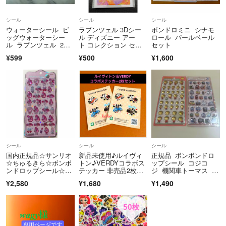
んでくれて本当にありがとうございます❤️
シール
シール
シール
ウォーターシール ビ
ラプンツェル 3Dシー
ボンドロミニ シナモ
ッグウォーターシー
ル ディズニー アー
ロール パールベール
ル ラプンツェル 2種
ト コレクション セリ
セット
セット ディズニー
ア 中川翔子
¥599
¥500
¥1,600
シール
シール
シール
国内正規品☆サンリオ
新品未使用♪ルイヴィ
正規品 ボンボンドロ
☆ちゅるきら☆ボンボ
トン♪VERDYコラボス
ップシール コジコ
ンドロップシール☆マ
テッカー 非売品2枚セ
ジ 機関車トーマス 2
イメロ☆シール帳
ット
点セット 即発送◎
¥2,580
¥1,680
¥1,490