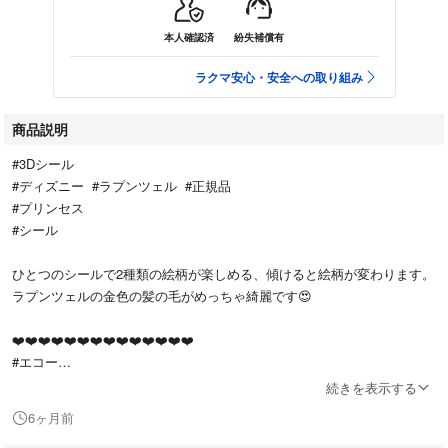
本人確認済
紛失補償有
ラクマ安心・安全への取り組み
商品説明
#3Dシール
#ディズニー #ラプンツェル #正規品
#プリンセス
#シール
ひとつのシールで2種類の絵柄が楽しめる、傾けると絵柄が変わります。
ラプンツェルの金色の髪の毛がめっちゃ綺麗です😍
❤️❤️❤️❤️❤️❤️❤️❤️❤️❤️❤️❤️❤️❤️
#エコー
#キャラクター #Japan #文具 #文房具 #文具女子 stationery #씰 平成
続きを表示する
女児 平成女子 フニフニ ラッピング wrapping ぷにぷに 文通 レタ
6ヶ月前
活 ホログラム #シール #手帳デコ デコレーション decoration かわい