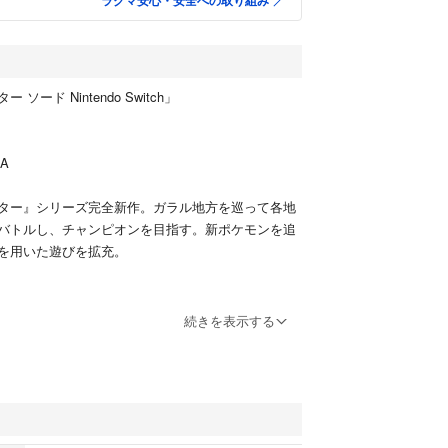
ラクマ安心・安全への取り組み
ソード Nintendo Switch」
A
ター』シリーズ完全新作。ガラル地方を巡って各地
バトルし、チャンピオンを目指す。新ポケモンを追
を用いた遊びを拡充。
続きを表示する
ゲーム機本体
フト