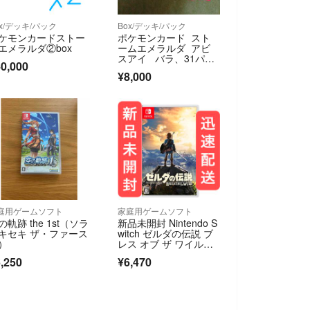
ox/デッキ/パック
Box/デッキ/パック
ケモンカードストー
ポケモンカード スト
エメラルダ②box
ームエメラルダ アビ
スアイ バラ、31パッ
0,000
ク。コンビニ産
¥8,000
庭用ゲームソフト
家庭用ゲームソフト
の軌跡 the 1st（ソラ
新品未開封 Nintendo S
キセキ ザ・ファース
witch ゼルダの伝説 ブ
）
レス オブ ザ ワイル
ド ソフト
,250
¥6,470