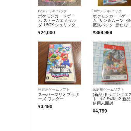
Box/デッキ/パック
Box/デッキ/パック
ポケモンカードゲー
ポケモンカードゲー
ム ストームエメラル
ム サン＆ムーン 強
ダ 1BOX シュリンク付
拡張パック 新たな
き
試練の向こう［パッ
¥24,000
¥399,999
ク］
家庭用ゲームソフト
家庭用ゲームソフト
スーパーマリオブラザ
(新品)ドラゴンクエ
ーズ ワンダー
ト1＆2 Switch2 新
使用未開封
¥3,490
¥4,799