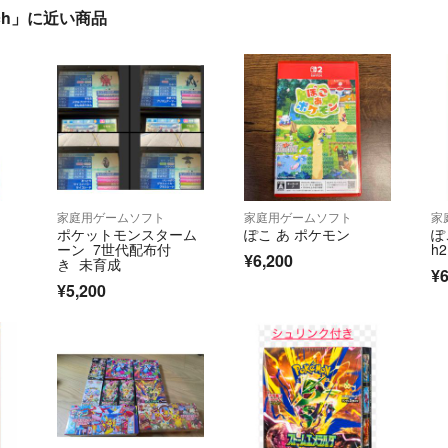
tch」に近い商品
家庭用ゲームソフト
家庭用ゲームソフト
家
ポケットモンスターム
ぽこ あ ポケモン
ぽ
ーン 7世代配布付
h2
¥6,200
き 未育成
¥6
¥5,200