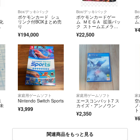
Box/デッキ/パック
Box/デッキ/パック
B
ポケモンカード シュ
ポケモンカードゲー
ポ
化
リンク付BOXまとめ売
ム ＭＥＧＡ 拡張パッ
ム
る
り
ク ストームエメラル
¥4
ダ［BOX］
¥194,000
¥22,500
家庭用ゲームソフト
家庭用ゲームソフト
家
ス
Nintendo Switch Sports
エースコンバット7 ス
空
品未
カイズ・アンノウン
ノ
¥3,999
ト
¥2,350
¥6
関連商品をもっと見る