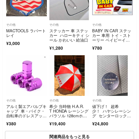
その他
その他
その他
MACTOOLS ラバート
ステッカー 車 ステッ
BABY IN CAR ステッ
レイ
カー ハローキティ シ
カー 車用 トイ・スト
ール かわいい 給油口
ーリー ベイビーイン
¥3,000
カー
¥1,280
¥780
その他
その他
その他
アルミ製エアバルブキ
希少 当時物 H.A.R.
値下げ！ 超希
ャップ 車・バイク・
T HONDA レーシング
少！ ハヤシレーシン
自転車のドレスアッ
パラソル 128cmホン
グ センターロックホ
プ パープルA
ダ
イールナット用ソケッ
¥380
¥19,400
¥24,800
トレンチ！
関連商品をもっと見る