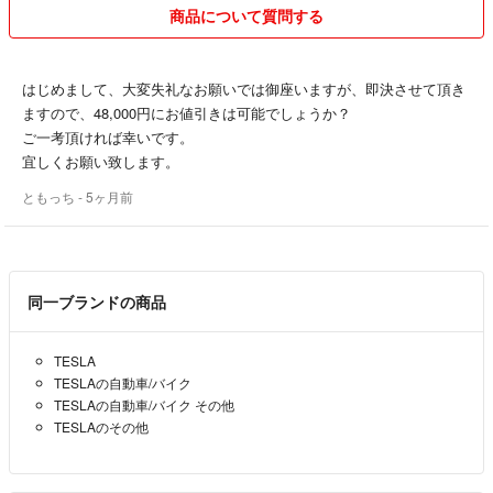
ください。
商品について質問する
・値下げ交渉は行っておりません。（メッセージでの細かな対応ができ
ないと思います。ごめんなさい。）
・できるだけ早く（2-3日以内に）発送出来るよう心がけますが、仕事
はじめまして、大変失礼なお願いでは御座いますが、即決させて頂き
の都合上、場合によっては発送まで1週間のお時間をいただいていま
ますので、48,000円にお値引きは可能でしょうか？
す。梱包は簡易梱包を基本としております。
ご一考頂ければ幸いです。
・喫煙無し、ペット飼育無しです。
宜しくお願い致します。
ともっち
- 5ヶ月前
最後までプロフィールをご覧頂きましてありがとうございました。どう
ぞよろしくお願いいたします。
同一ブランドの商品
TESLA
TESLAの自動車/バイク
TESLAの自動車/バイク その他
TESLAのその他