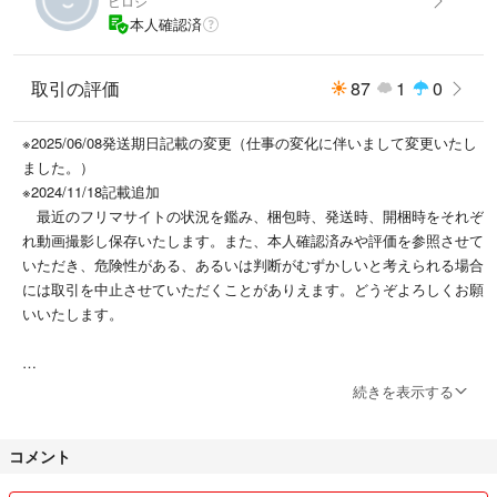
ヒロシ
本人確認済
取引の評価
87
1
0
※2025/06/08発送期日記載の変更（仕事の変化に伴いまして変更いたし
ました。）
※2024/11/18記載追加
最近のフリマサイトの状況を鑑み、梱包時、発送時、開梱時をそれぞ
れ動画撮影し保存いたします。また、本人確認済みや評価を参照させて
いただき、危険性がある、あるいは判断がむずかしいと考えられる場合
には取引を中止させていただくことがありえます。どうぞよろしくお願
いいたします。
ご覧頂きましてありがとうございます。
続きを表示する
ガジェットが好きな30代会社員です。
使わなくなったものを不定期に出品しています。
コメント
・平日は仕事のため、ご返信できない事が多いです。あらかじめご了承