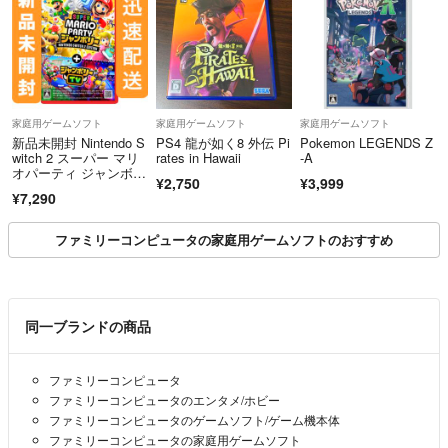
家庭用ゲームソフト
家庭用ゲームソフト
家庭用ゲームソフト
新品未開封 Nintendo S
PS4 龍が如く8 外伝 Pi
Pokemon LEGENDS Z
witch 2 スーパー マリ
rates in Hawaii
-A
オパーティ ジャンボリ
¥2,750
¥3,999
ー ソフト パッケージ
¥7,290
版 即日配送
ファミリーコンピュータの家庭用ゲームソフトのおすすめ
同一ブランドの商品
ファミリーコンピュータ
ファミリーコンピュータのエンタメ/ホビー
ファミリーコンピュータのゲームソフト/ゲーム機本体
ファミリーコンピュータの家庭用ゲームソフト