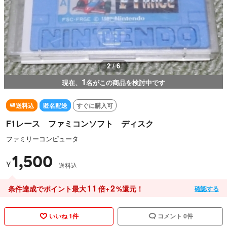
2 / 6
1
現在、
名がこの商品を検討中です
送料込
匿名配送
すぐに購入可
F1レース ファミコンソフト ディスク
ファミリーコンピュータ
1,500
¥
送料込
11
2
条件達成でポイント最大
倍+
%還元！
確認する
いいね 1件
コメント 0件