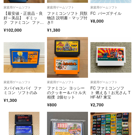
家庭用ゲームソフト
家庭用ゲームソフト
家庭用ゲームソフト
【最安値・正規品・良
ファミコンソフト 貝獣
FC バーズテイル
好～美品】 ギミッ
物語 説明書・マップ付
¥8,000
ク ファミコン ファミ
き!!
リーコンピュータ FC
¥102,000
¥1,380
家庭用ゲームソフト
家庭用ゲームソフト
家庭用ゲームソフト
スパイvsスパイ ファ
ファミコン ヨッシー
FC ファミコンソフ
ミコン ソフトのみ
のクッキー＆バトル大
ト 燃える！お兄さん T
相撲 2個セット
HF-M7 東宝
¥1,300
¥800
¥2,700