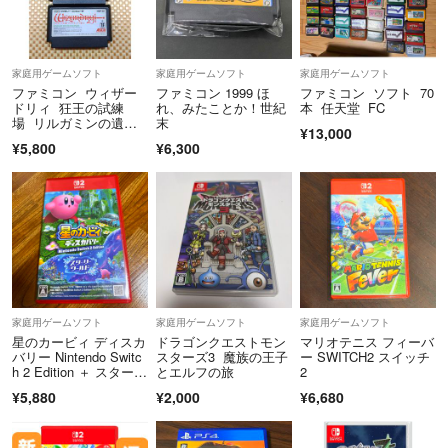
家庭用ゲームソフト
家庭用ゲームソフト
家庭用ゲームソフト
ファミコン ウィザー
ファミコン 1999 ほ
ファミコン ソフト 70
ドリィ 狂王の試練
れ、みたことか！世紀
本 任天堂 FC
場 リルガミンの遺
末
¥13,000
産 ダイヤモンドの騎
¥5,800
¥6,300
士 Ⅰ.Ⅱ.Ⅲ 3本セット
家庭用ゲームソフト
家庭用ゲームソフト
家庭用ゲームソフト
星のカービィ ディスカ
ドラゴンクエストモン
マリオテニス フィーバ
バリー Nintendo Switc
スターズ3 魔族の王子
ー SWITCH2 スイッチ
h 2 Edition ＋ スターリ
とエルフの旅
2
ーワールド
¥5,880
¥2,000
¥6,680