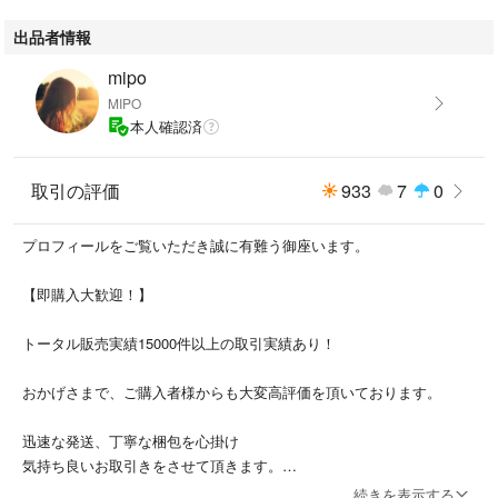
出品者情報
・外箱
mipo
MIPO
・ペン
本人確認済
・替え芯
取引の評価
933
7
0
・ACアダプター
プロフィールをご覧いただき誠に有難う御座います。
・電源コード
【即購入大歓迎！】
・HDMIケーブル
トータル販売実績15000件以上の取引実績あり！
★確認必須事項★
おかげさまで、ご購入者様からも大変高評価を頂いております。
※中古品であるため汚れ、変色、くすみ、傷、擦れなどある場合がござい
迅速な発送、丁寧な梱包を心掛け
ます。
気持ち良いお取引きをさせて頂きます。
画像を参照の上、御入札下さい。
続きを表示する