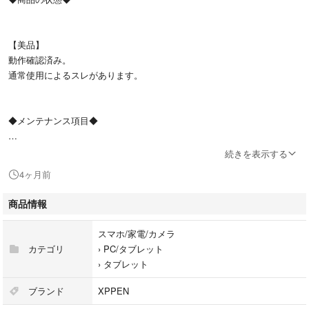
【美品】
動作確認済み。
通常使用によるスレがあります。
◆メンテナンス項目◆
続きを表示する
簡易清掃済み。
4ヶ月前
商品情報
◆商品説明◆
スマホ/家電/カメラ
カテゴリ
›
PC/タブレット
大画面 IPSパネル イラスト デザイン Windows Mac対応
›
タブレット
ブランド
XPPEN
◆付属品◆