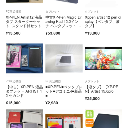
PC周辺機器
タブレット
タブレット
XP-PEN Artist12 液晶
中古XP-Pen Magic Dr
Xppen artist 12 pen di
タブ スターターセッ
awing Pad 12.2イン
splay【ペンタブ、液
ト スタンド付セット
チ ペンタブレット ma
タブ】
gic-drawing122【可
¥13,500
¥53,800
¥13,900
(C)】
PC周辺機器
PC周辺機器
タブレット
【中古】XP-PEN 液晶
■XP-PEN■ペンタブレ
【液タブ】【XP-PE
タブレット ARTIST 1
ット■デコミニ4■新品
N】Artist 15.6pro
2 セカンド
■
¥25,000
¥15,000
¥2,980