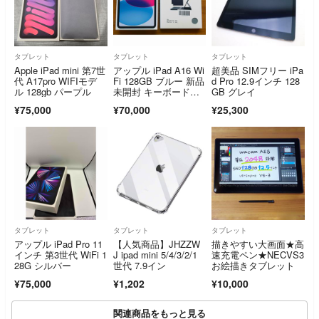
タブレット
タブレット
タブレット
Apple iPad mini 第7世
アップル iPad A16 Wi
超美品 SIMフリー iPa
代 A17pro WIFIモデ
Fi 128GB ブルー 新品
d Pro 12.9インチ 128
ル 128gb パープル
未開封 キーボードケ
GB グレイ
ース付
¥75,000
¥70,000
¥25,300
タブレット
タブレット
タブレット
アップル iPad Pro 11
【人気商品】JHZZW
描きやすい大画面★高
インチ 第3世代 WiFi 1
J ipad mini 5/4/3/2/1
速充電ペン★NECVS3
28G シルバー
世代 7.9イン
お絵描きタブレット
¥75,000
¥1,202
¥10,000
関連商品をもっと見る