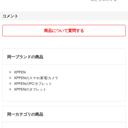
リユース商品の取り扱いと
※商品はスマートフォンで撮影しております。色合いや状態が実物とは異
新品輸入雑貨を中心に販売しております。
なる場合がございます。
コメント
輸入雑貨商品は全て新品のお品物ではありますが輸入品の為、初期傷な
※付属品は写真に掲載されているものが全てとなります。
どがある場合が御座います。
商品について質問する
付属品の欠品等ご不明な点が御座いましたらご確認、ご質問はご入札前に
お問い合わせ下さい。
商品の初期不良、破損に関しましては誠意を持ってご対応させて頂きま
すのでお申し付け下さい。
※商品状態の感じ方には個人差がありますので、“中古品”という事をご理解
同一ブランドの商品
いただき、神経質な方の入札はご遠慮ください。
又、何か商品に関してのご質問などが御座いましたら、ご連絡下さい。
ご不明な点は入札前にご遠慮なくご質問下さい。分かる範囲でお答えいた
します。
XPPEN
ご了承の上、御入札の程宜しくお願い致します。
XPPENのスマホ/家電/カメラ
XPPENのPC/タブレット
※プチプチなどに包んでの梱包を行います。
XPPENのタブレット
※こちらの商品は1点物となります。
同一カテゴリの商品
※他サイトへの併売を行なっている為、予告無く商品が削除される場合が
ありますので、ご注意ください。