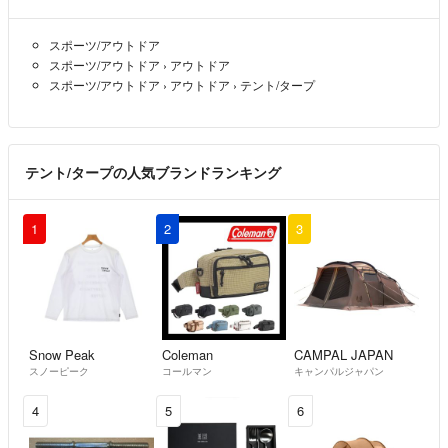
はむたぼ
- 約3年前
スポーツ/アウトドア
スポーツ/アウトドア
›
アウトドア
スポーツ/アウトドア
›
アウトドア
›
テント/タープ
テント/タープの人気ブランドランキング
1
2
3
Snow Peak
Coleman
CAMPAL JAPAN
スノーピーク
コールマン
キャンパルジャパン
4
5
6