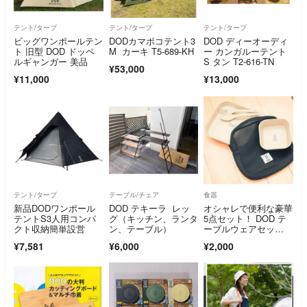
テント/タープ
テント/タープ
テント/タープ
ビッグワンポールテン
DODカマボコテント3
DOD ディーオーディ
ト 旧型 DOD ドッペ
M カーキ T5-689-KH
ー カンガルーテント
ルギャンガー 美品
S タン T2-616-TN
¥53,000
¥11,000
¥13,000
テント/タープ
テーブル/チェア
食器
新品DODワンポール
DOD テキーラ レッ
オシャレで便利な豪華
テントS3人用コンパ
グ（キッチン、ランタ
5点セット！ DOD テ
クト収納簡単設営
ン、テーブル）
ーブルウェアセッ
ト 付録 最終価格
¥7,581
¥6,000
¥2,000