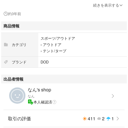
●収容可能人数: 大人8名
続きを表示する
●材質:
約3年前
├テント屋根部分：ポリコットン(ポリエステル65%、綿35%)
├テント壁部分：150Dポリエステル（PUコーティング）
商品情報
├フロア：300Dポリエステル（PUコーティング）
└ポール：スチール
スポーツ/アウトドア
●最低耐水圧:
カテゴリ
›
アウトドア
├テント屋根部分：350mm
›
テント/タープ
├テント壁部分：3000mm
└フロア：5000mm
ブランド
DOD
●付属品:ペグ×22本、ロープ×8本(テントに取り付け済）、キャリーバッ
グ、テントリペアシート
出品者情報
なん's shop
なん
本人確認済
取引の評価
411
2
1