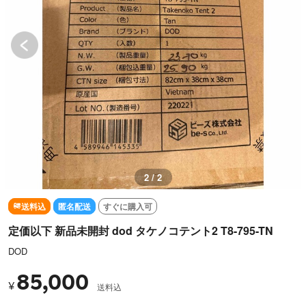
1 / 2
送料込
匿名配送
すぐに購入可
定価以下 新品未開封 dod タケノコテント2 T8-795-TN
DOD
85,000
¥
送料込