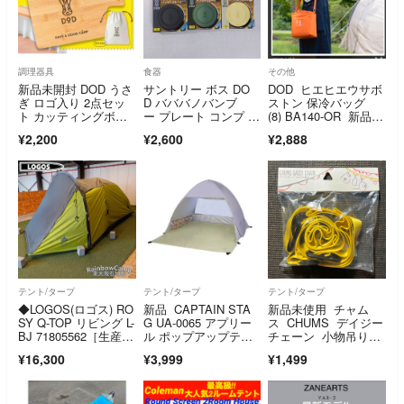
調理器具
食器
その他
新品未開封 DOD うさ
サントリー ボス DO
DOD ヒエヒエウサボ
ぎ ロゴ入り 2点セッ
D バババノバンブ
ストン 保冷バッグ
ト カッティングボー
ー プレート コンプ 全
(8) BA140-OR 新品タ
ド マルチ 巾着 ポー
6個
グ付
¥2,200
¥2,600
¥2,888
チ ギアケース 付録
テント/タープ
テント/タープ
テント/タープ
◆LOGOS(ロゴス) RO
新品 CAPTAIN STA
新品未使用 チャム
SY Q-TOP リビング L-
G UA-0065 アプリー
ス CHUMS デイジー
BJ 71805562［生産終
ル ポップアップテン
チェーン 小物吊り下
了品］
トDUO(ブルーム/パー
げ用
¥16,300
¥3,999
¥1,499
プルグレー)