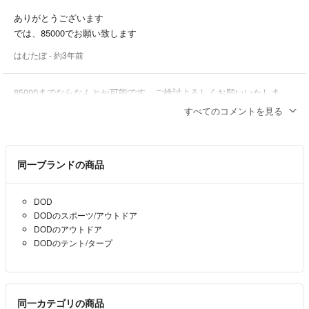
ありがとうございます
では、85000でお願い致します
はむたぼ
- 約3年前
85000までならなんとか可能です。ご検討よろしくお願いいたしま
す。
すべてのコメントを見る
なん
- 約3年前
出品者
同一ブランドの商品
値下げお願い致します
はむたぼ
- 約3年前
DOD
DODのスポーツ/アウトドア
コメントありがとうございます。多少は可能です。
DODのアウトドア
DODのテント/タープ
なん
- 約3年前
出品者
初めまして
値下げ可能でしょうか？
同一カテゴリの商品