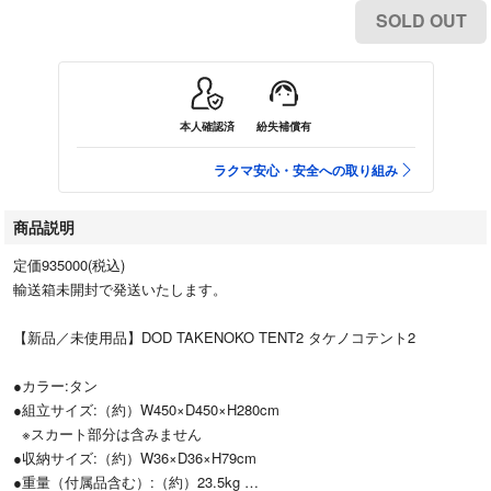
SOLD OUT
本人確認済
紛失補償有
ラクマ安心・安全への取り組み
商品説明
定価935000(税込)
輸送箱未開封で発送いたします。
【新品／未使用品】DOD TAKENOKO TENT2 タケノコテント2
●カラー:タン
●組立サイズ:（約）W450×D450×H280cm
※スカート部分は含みません
●収納サイズ:（約）W36×D36×H79cm
●重量（付属品含む）:（約）23.5kg