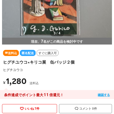
3 / 4
7
現在、
名がこの商品を検討中です
送料込
匿名配送
すぐに購入可
ヒグチユウコ×キリコ展 缶バッジ２個
ヒグチユウコ
1,280
¥
送料込
11
条件達成でポイント最大
倍還元！
確認する
いいね 7件
コメント 0件