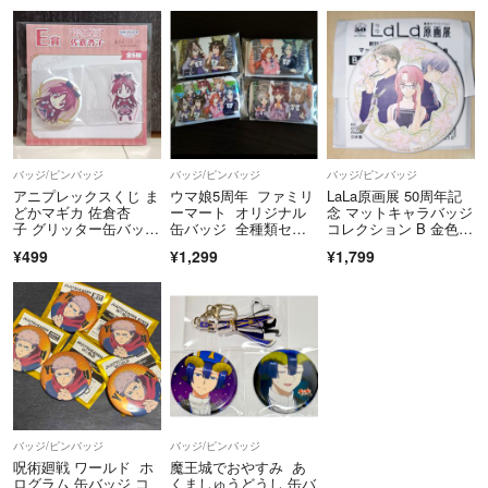
バッジ/ピンバッジ
バッジ/ピンバッジ
バッジ/ピンバッジ
アニプレックスくじ ま
ウマ娘5周年 ファミリ
LaLa原画展 50周年記
どかマギカ 佐倉杏
ーマート オリジナル
念 マットキャラバッジ
子 グリッター缶バッ
缶バッジ 全種類セッ
コレクション B 金色の
ジ ステッカー
ト
コルダ
¥499
¥1,299
¥1,799
バッジ/ピンバッジ
バッジ/ピンバッジ
呪術廻戦 ワールド ホ
魔王城でおやすみ あ
ログラム 缶バッジ コ
くましゅうどうし 缶バ