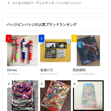
エンタメ/ホビー
›
アニメグッズ
›
バッジ/ピンバッジ
バッジ/ピンバッジの人気ブランドランキング
1
2
3
Disney
鬼滅の刃
呪術廻戦
ディズニー
キメツノヤイバ
ジュジュツカイセン
4
5
6