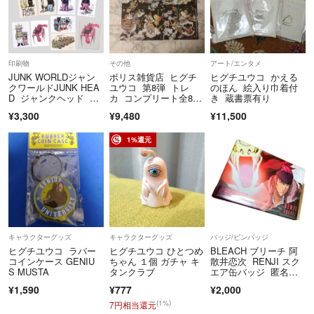
印刷物
その他
アート/エンタメ
JUNK WORLDジャン
ボリス雑貨店 ヒグチ
ヒグチユウコ かえる
クワールドJUNK HEA
ユウコ 第8弾 トレ
のほん 絵入り巾着付
D ジャンクヘッド 堀
カ コンプリート全8枚
き 蔵書票有り
監督ボリス雑貨店 ヒ
セット 非売品 ショッ
¥3,300
¥9,480
¥11,500
グチユウコポストカー
プカード
ド
1%還元
キャラクターグッズ
キャラクターグッズ
バッジ/ピンバッジ
ヒグチユウコ ラバー
ヒグチユウコ ひとつめ
BLEACH ブリーチ 阿
コインケース GENIU
ちゃん １個 ガチャ キ
散井恋次 RENJI スク
S MUSTA
タンクラブ
エア缶バッジ 匿名配
送
¥1,590
¥777
¥2,000
(1%)
7円相当還元