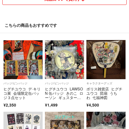
こちらの商品もおすすめです
バッジ/ピンバッジ
バッジ/ピンバッジ
キャラクターグッズ
ヒグチユウコ デ·キリ
ヒグチユウコ LAWSO
ボリス雑貨店 ヒグチ
コ展 会場限定缶バッ
N 缶バッジ きのこ ロ
ユウコ 団扇 うち
ジ３点セット
ーソン ギュスター
わ 七福神図
ヴ きのこ
¥2,350
¥1,499
¥4,500