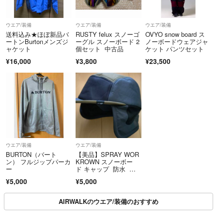
ウエア/装備
ウエア/装備
ウエア/装備
送料込み★ほぼ新品バ
RUSTY felux スノーゴ
OVYO snow board ス
ートンBurtonメンズジ
ーグル スノーボード 2
ノーボードウェアジャ
ャケット
個セット 中古品
ケット パンツセット
¥16,000
¥3,800
¥23,500
ウエア/装備
ウエア/装備
BURTON（バート
【美品】SPRAY WOR
ン） フルジップパーカ
KROWN スノーボー
ー
ド キャップ 防水 撥
水
¥5,000
¥5,000
AIRWALKのウエア/装備のおすすめ