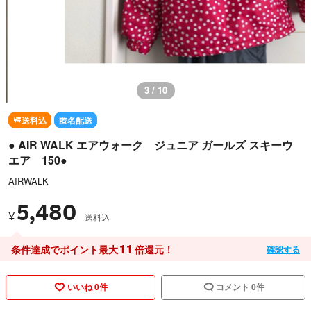
3 / 10
送料込
匿名配送
● AIR WALK エアウォーク ジュニア ガールズ スキーウ
エア 150●
AIRWALK
5,480
¥
送料込
11
条件達成でポイント最大
倍還元！
確認する
いいね 0件
コメント 0件