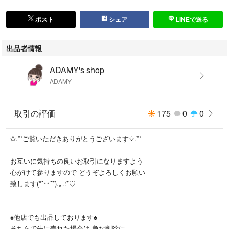
ポスト
シェア
LINEで送る
出品者情報
ADAMY's shop
ADAMY
取引の評価
175
0
0
✩.*˚ご覧いただきありがとうございます✩.*˚
お互いに気持ちの良いお取引になりますよう
心がけて参りますので どうぞよろしくお願い
致します(*˘︶˘*).｡.:*♡
♠他店でも出品しております♠
そちらで先に売れた場合は 急な削除に