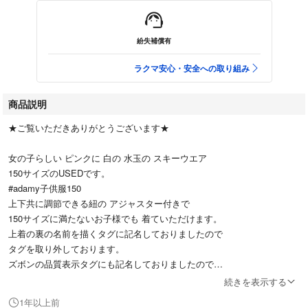
紛失補償有
ラクマ安心・安全への取り組み
商品説明
★ご覧いただきありがとうございます★
女の子らしい ピンクに 白の 水玉の スキーウエア
150サイズのUSEDです。
#adamy子供服150
上下共に調節できる紐の アジャスター付きで
150サイズに満たないお子様でも 着ていただけます。
上着の裏の名前を描くタグに記名しておりましたので
タグを取り外しております。
ズボンの品質表示タグにも記名しておりましたので
切り取っております。
続きを表示する
上着は比較的キレイかと思いますが ズボンの裾の
1年以上前