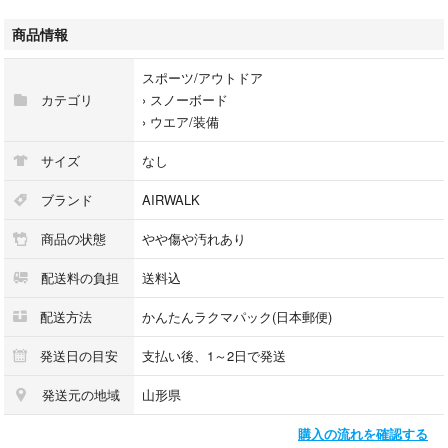
後ろ部分が擦り切れておりますので画像をご確認ください。
USEDですので 着用感 スレなど ご理解いただける方のみよろしくお願
商品情報
い致します。
#adamy子供服
スポーツ/アウトドア
カテゴリ
›
スノーボード
›
ウエア/装備
サイズ
なし
ブランド
AIRWALK
商品の状態
やや傷や汚れあり
配送料の負担
送料込
配送方法
かんたんラクマパック(日本郵便)
発送日の目安
支払い後、1～2日で発送
発送元の地域
山形県
購入の流れを確認する