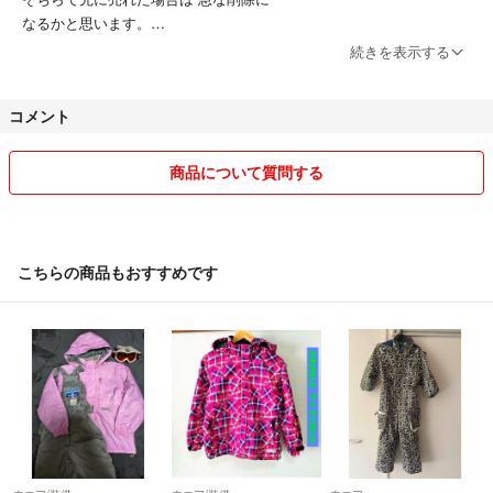
なるかと思います。
気になる商品ありましたら お早めにどうぞ♪
続きを表示する
コメント
トラブル防止のため お取り置きや専用出品は
致しませんのでご了承ください。
商品について質問する
● ハンドメイド商品について●
♢ 鍋つかみ 複数ご購入の場合 それぞれから
100円引きさせていただきます♢(1P販売は除く)
こちらの商品もおすすめです
1セット 899円
2セット 1598円
3セット 2397円
1P販売(499円)に関しては 2個お買上げいただくと
2個 で998円のところ → 899円になります。
4個で1598円になります。
おまとめ依頼の際 金額はそのままでお願い致します。