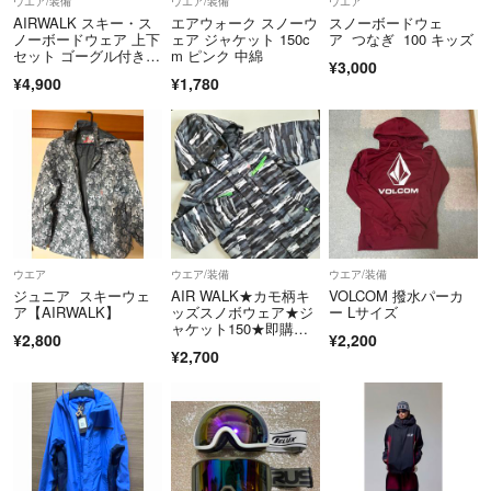
ウエア/装備
ウエア/装備
ウエア
こちらで 適用のお値引価格に変更致します。
AIRWALK スキー・ス
エアウォーク スノーウ
スノーボードウェ
ノーボードウェア 上下
ェア ジャケット 150c
ア つなぎ 100 キッズ
セット ゴーグル付き
m ピンク 中綿
上記以外の ハンドメイド品のお値下げ交渉はご遠慮ください。
¥3,000
【新古品】
¥4,900
¥1,780
ウエア
ウエア/装備
ウエア/装備
ジュニア スキーウェ
AIR WALK★カモ柄キ
VOLCOM 撥水パーカ
ア【AIRWALK】
ッズスノボウェア★ジ
ー Lサイズ
ャケット150★即購入O
¥2,800
¥2,200
K!!
¥2,700