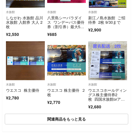
水族館
水族館
水族館
しながわ 水族館 品川
八景島シーパラダイ
新江ノ島水族館 ご招
水族館 入館券 大人 2
ス ワンデーパス優待
待券 2枚 9/30まで
枚
券（割引券）最大5名
¥2,900
で合計4500円引に
¥2,550
¥685
水族館
水族館
水族館
ウエスコ 株主優待
ウエスコ 株主優待 ２
ウエスコホールディン
枚
グス株主優待券2
¥2,780
枚 四国水族館orアト
¥2,770
ア 入場券 チケッ
¥2,680
ト 匿名配送
関連商品をもっと見る