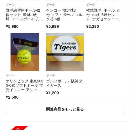
ボール
ボール
ボール
野球練習用ボール42
ケンコー 検定球3
軟式野球 ボール m
個セット 軟球 硬
号 ソフトボール コル
号 m球 6球セッ
球 テニスボール 穴あ
ク芯 6個
ト ナガセケンコー5
きボール
球 マルエス1球 中古
¥5,980
¥5,999
¥2,280
ボール
ボール
オリンピック 東京202
ゴルフボール 阪神タ
0公式ソフトボール 蛍
イガース
光イエロー アシック
¥1,200
ス asics
¥2,500
関連商品をもっと見る
SOLD OUT