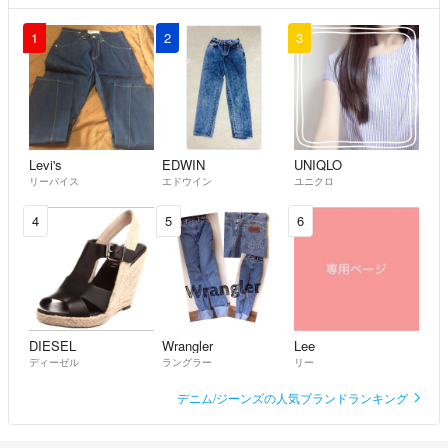
1
2
3
Levi's
EDWIN
UNIQLO
リーバイス
エドウイン
ユニクロ
4
5
6
DIESEL
Wrangler
Lee
ディーゼル
ラングラー
リー
デニム/ジーンズの人気ブランドランキング