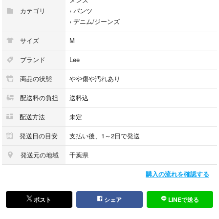
股下 約71cm
カテゴリ
›
パンツ
わたり 約30cm
›
デニム/ジーンズ
裾幅 約20cm
サイズ
M
□素材:コットン 100％
ブランド
Lee
□コンディション:USED
商品の状態
やや傷や汚れあり
□生産国:MADE IN TUNISIA
配送料の負担
送料込
□状態: B
配送方法
未定
【状態ランクについて】
発送日の目安
支払い後、1～2日で発送
N：未使用
発送元の地域
千葉県
S：ほぼ新品同様
A：使用感が少なく、かなり状態が良い
購入の流れを確認する
B：使用感はあるが、傷や汚れが少ない
C：使用感の他、傷や汚れが見られる
D：かなり大きな傷みがある
ポスト
シェア
LINEで送る