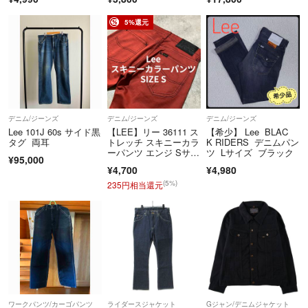
・基本12時間以内に返信いたします♪
AMS/A インディゴ サ
イズ：30 【107】
お気軽にご連絡くださいませ。
5%還元
◆返品について
・ご購入者様都合による返品・キャンセルはご遠慮頂いております。
◆優先順位について
・他の方のコメントがある場合でも、基本的には即購入して下さる方を
デニム/ジーンズ
デニム/ジーンズ
デニム/ジーンズ
優先させて頂きます。
Lee 101J 60s サイド黒
【LEE】リー 36111 ス
【希少】 Lee BLAC
タグ 両耳
トレッチ スキニーカラ
K RIDERS デニムパン
◆取置きについて
ーパンツ エンジ Sサイ
ツ Lサイズ ブラック
¥95,000
ズ スリム タイト スト
・基本的にお取置きは承っておりません。
¥4,700
¥4,980
レート ジーンズ ジー
パン
(5%)
235円相当還元
◆USEDについて
・基本は状態の良い古着だけを厳選して出品していますが、抵抗のある
方や完璧な商品をご希望の方はご遠慮下さい。
◆お願い
・発送後の破損・紛失・事故等につきましては、責任は負えませんので
ご了承下さい。
ワークパンツ/カーゴパンツ
ライダースジャケット
Gジャン/デニムジャケット