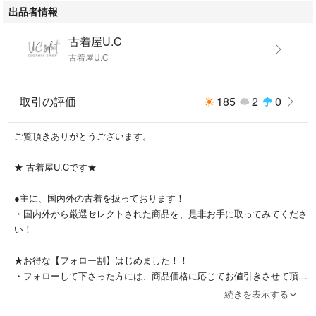
■洗濯、乾燥済み。
出品者情報
●注意事項●
古着屋U.C
購入後のお取引を円滑に進めるため、
古着屋U.C
購入時刻より48時間以内に、
ご入金を頂ける方の購入を
お待ちしております。
取引の評価
185
2
0
USEDのため、
ご覧頂きありがとうございます。
多少のシミ・ダメージ・匂い等があります。
デリケートな方はトラブルとなる可能性かありますので、購入をお控えく
★ 古着屋U.Cです★
ださい。
●主に、国内外の古着を扱っております！
USED品のご使用に慣れた方の購入をお願い致します。
・国内外から厳選セレクトされた商品を、是非お手に取ってみてくださ
い！
#アメリカ古着
#USA古着
★お得な【フォロー割】はじめました！！
#ヴィンテージ
・フォローして下さった方には、商品価格に応じてお値引きさせて頂き
#レトロ古着
ます。※セール割引との併用不可
続きを表示する
#トレンド
・必ずご購入前にコメント欄によりお知らせ下さい♪
#インポート