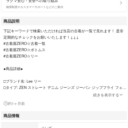
ラクマ安心・安全への取り組み
補償制度やカスタマーサポートなどのご案内
商品説明
下記キーワードで検索いただければ当店の古着が一覧で見れます！ 是非
定期的なチェックをお願いいたします！↓↓↓
#古着屋ZERO☆古着一覧
#古着屋ZERO☆ボトムス
#古着屋ZERO☆リー
●商品詳細●
□ブランド名: Lee リー
□タイプ: ZEN ストレート デニム ジーンズ ジーパン ジップフライ フェー
ド グランジ アーカイブ ワイド
続きを表示する
約1ヶ月前
□表記サイズ: W31L34
□実寸:
商品情報
ウエスト 約84cm
股上 約28cm
メンズ