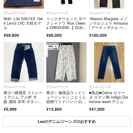
デニム/ジーンズ
デニム/ジーンズ
デニム/ジーンズ
W40 L34 S501XX 194
リックオウエンス ダー
Maison Margiela メゾ
4 Levi's LVC 大戦モデ
クシャドウ Rick Owen
ンマルジェラ Artisana
ル
s DRKSHDW 【 DU02
l アーティザナル ペン
B4366 SBFLS 】 デト
キコーティングデニム
¥69,800
¥68,000
¥160,000
ロイトカット デニ
パンツ ブラック
ム パンツ w27735
デニム/ジーンズ
デニム/ジーンズ
デニム/ジーンズ
希少✨鍾馗堂 ストレー
希少✨ 極美品ラッドミ
■美品■Celine セリー
トデニム アメ村 大
ュージシャン ニヒくん
ヌ エディ期 Indigo Dar
阪 濃紺 赤耳 ボタンフ
総柄ワイドパンツ 白グ
kstone wash デニム
ライ 日本製
レー系 44
¥5,999
¥13,900
¥41,000
Leeのデニム/ジーンズのおすすめ