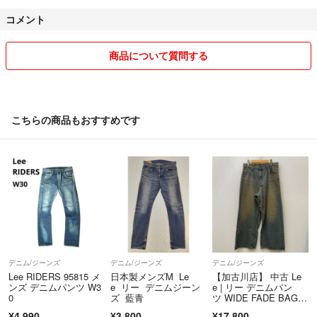
(ご購入後の価格変更はできません)
#オーバーサイズ
コメント
サイズ...M
●1,500 円以下→フォロー割適用外
汚れ・破れ・臭いなど...なし
●2,999円以下→100円OFF
商品について質問する
デニムカラー...濃紺
●3,000円以上→200円OFF
●7,000円以上→300円OFF
●10,000円以上→500円OFF
こちらの商品もおすすめです
もちろん、すでにフォロー頂いている方には毎回適応致しますのでコメ
ント欄よりお伝えください！
★おまとめ割引もはじめました♪
・おまとめ買いでさらにお値引きさせて頂きますので、コメント欄にて
ご相談下さい！
・気持ちの良いお取引をさせて頂きたく、一生懸命ご対応させていただ
きます！
デニム/ジーンズ
デニム/ジーンズ
デニム/ジーンズ
/----------------------------------------------/
Lee RIDERS 95815 メ
日本製メンズM Le
【加古川店】 中古 Le
ンズ デニムパンツ W3
e リー デニムジーン
e | リー デニムパン
0
ズ 藍青
ツ WIDE FADE BAGG
◆コメント返信について
Y JEANS LB0545 ×BE
¥4,990
¥3,800
¥17,800