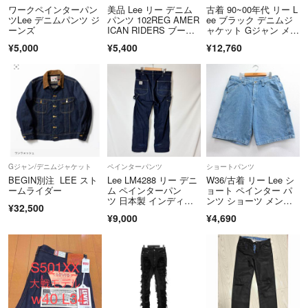
ワークペインターパン
美品 Lee リー デニム
古着 90~00年代 リー L
/----------------------------------------------/
ツLee デニムパンツ ジ
パンツ 102REG AMER
ee ブラック デニムジ
ーンズ
ICAN RIDERS ブーツ
ャケット Gジャン メン
カット LM8102 アメリ
ズL相当 ヴィンテージ/
何かご質問等ございましたらお気軽にどうぞ♪
¥5,000
¥5,400
¥12,760
カンライダース ジップ
eaa659525
フライ インディゴ 3
2 27114242
Gジャン/デニムジャケット
ペインターパンツ
ショートパンツ
BEGIN別注 LEE スト
Lee LM4288 リー デニ
W36/古着 リー Lee シ
ームライダー
ム ペインターパン
ョート ペインター パ
ツ 日本製 インディ
ンツ ショーツ メン
¥32,500
ゴ L
ズ コットン ネイビ
¥9,000
¥4,690
ー デニム 26jun26