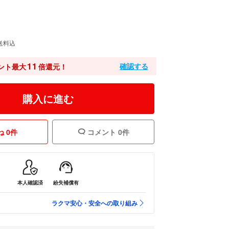
送料込
11
確認する
ント最大
倍還元！
購入に進む
 0件
コメント 0件
本人確認済
紛失補償有
ラクマ安心・安全への取り組み