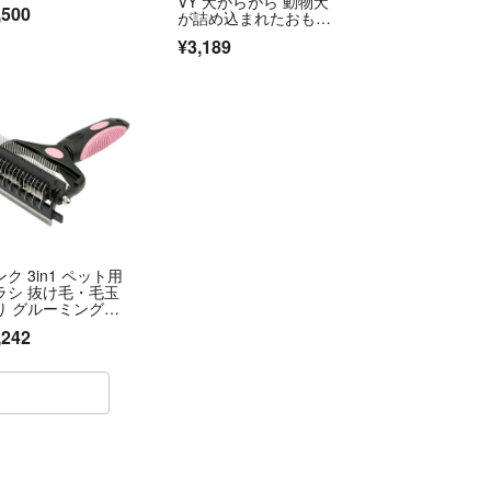
VY 犬がらがら 動物犬
,500
が詰め込まれたおもち
ゃ、かわいい
便になります
¥3,189
ついて保証はありません。
かりますが発送方法変更しますのでご連絡お願いし
引を致します。
^ - ^
ク 3in1 ペット用
ラシ 抜け毛・毛玉
り グルーミングコ
ム
,242