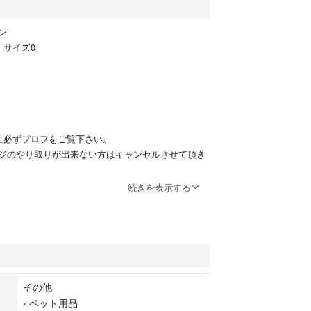
ン
 サイズ0
に必ずプロフをご覧下さい。
ジのやり取りが出来ない方はキャンセルさせて頂き
きのため、ご理解ください^ - ^
続きを表示する
loset
ング ペットキャリー ドッグスリング ドッグキャリ
ド ペットカート ハウス
その他
 リード ライフライク taylor83
›
ペット用品
アズノウアズデワン アズノゥアズデワン クッキ