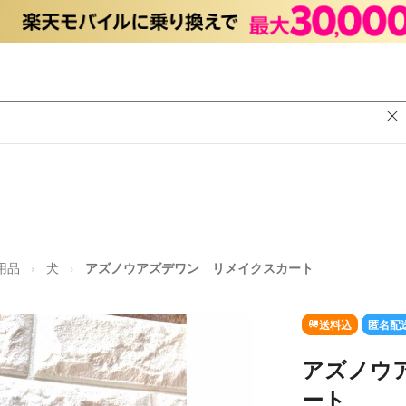
用品
犬
アズノウアズデワン リメイクスカート
送料込
匿名配
アズノウ
ート