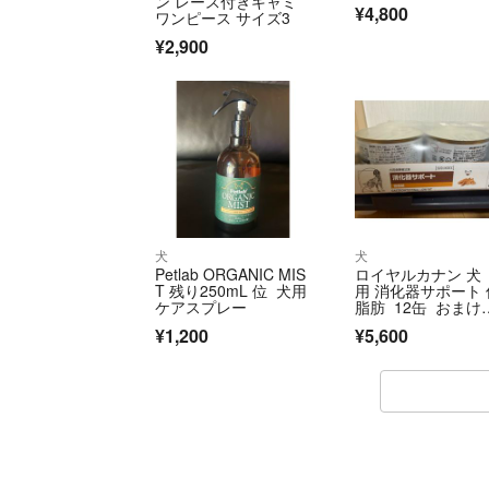
ン レース付きキャミ
¥4,800
ワンピース サイズ3
¥2,900
犬
犬
Petlab ORGANIC MIS
ロイヤルカナン 犬
T 残り250mL 位 犬用
用 消化器サポート 
ケアスプレー
脂肪 12缶 おまけ
き
¥1,200
¥5,600