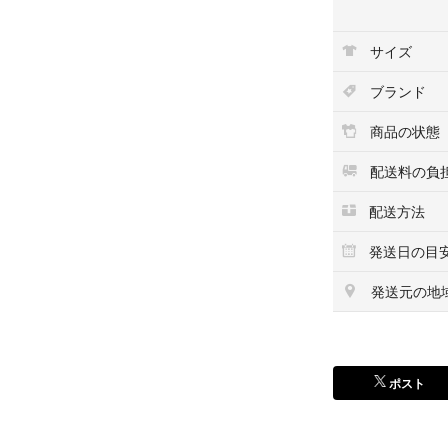
ー as know as d
#アズノウアズデワン 
サイズ
n フィフィ モ
#Louisdog #ル
ブランド
#パリエロ #duc
bu #ブルブブ 
商品の状態
ナモラーダ inam
#パピリーヒルズ #fo
配送料の負
#RUPY #LOVERU
配送方法
#Wooflink #
#fourpetson
発送日の目
#ピンクゴールド
#キャンナナ ロ
発送元の地
ス お着替えシリ
For pets only 
GOD PIVA マ
リュバンドール 
ポスト
バディベルト グ