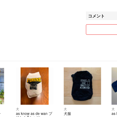
梱包前に必ず確認
経質な方、細かな
以前に新品未使用
コメント
も不愉快な思いを
完璧を求める方は
おまけで入れた小
価をした方がおり
おまけを一緒に入
ん」と書いてきま
必要ない物だとし
入された商品に難
本当にがっかりし
常識のわからない
購入した品物に全
問題がある場合は
連絡なく普通評価
お互いに気持ちの
犬
犬
犬
ン
as know as de wan プ
犬服
as
コメントスルーさ