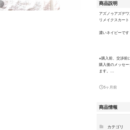
商品説明
アズノゥアズデワ
リメイクスカート
濃いネイビーです
※購入前、交渉前
購入後のメッセー
ます。
気持ちの良いお取引
5ヶ月前
ppクローゼット ppc
商品情報
犬服 ペットスリ
ー ドライブベッ
#ブルブブ ハーネス
カテゴリ
#リトルリリー 