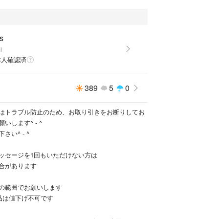
s
l
本人確認済
389
5
0
はトラブル防止のため、お取り引きをお断りしてお
いします^ - ^
い^ - ^
ッセージを1回もいただけない方は
合があります
の範囲でお願いします
品は値下げ不可です