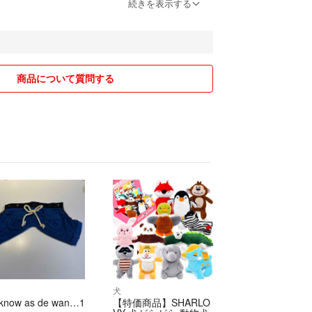
していますが、見落としがある場合があります。神
続きを表示する
ことを気にされる方はご遠慮ください。
の商品にクレームを言ってきた方がいまして、とて
しました。
、実店舗で見て購入して下さい。
商品について質問する
物に対して、よく分からない物を入れたと普通の評
まして非常に残念です。
れました。と申しましたら、「ワロタ」「おばさ
した。
ても、まずはありがとうの一言必要と思います。購
があるわけでもなく
ました
、若い方はご遠慮頂く場合があります
く問題がない場合、普通評価はご遠慮下さい。
評価の前にご連絡お願い致します
をする方はブロックします。
良いお取引を希望いたします
犬
 know as de wan…1
【特価商品】SHARLO
れる方は、ブロックする場合があります