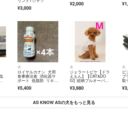
リントTシャツ
¥2,000
¥1
¥3,000
小さな物は普通郵
発送のトラブルに
心配な方は差額か
ます
気持ちの良いお取
ご協力お願い致します
犬
犬
犬
ロイヤルカナン 犬用
ジェラートピケ【ドラ
ピン
低
食事療法食 消化器サ
えもん】【CAT&DO
ブ
付
ポート 低脂肪 リキッ
G】総柄プルオーバー
取
ド ４本
（M）ピンク
ー
¥5,400
¥3,980
¥3
AS KNOW ASの犬をもっと見る