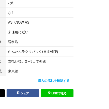
›
犬
e wan Asknowasdewan XS SS asknowasdewan
#アズノゥアズデワン p 0 1 asknowas dewa
なし
ンシェリ ジェラートピケ
イスドッグ
AS KNOW AS
ie アレッタアンジェリーク ペットパラダイス #Bulbu
スーザンランシー クールクール #クークチュール イ
未使用に近い
orada シャーロットドレス
rpetsonly
担
送料込
PY
かんたんラクマパック(日本郵便)
ウーフリンク #crazyboo #フィフィ&ロメオ アトリエgg
ly DOGDEPT ディーオージー アトリエGG ルナブルー
安
支払い後、2～3日で発送
 アトリエジジ
ンパース パリエロ ピンクゴールド サーカスサーカ
域
東京都
ーズ パピリーヒルズ プエルト
FP♡Angels
購入の流れを確認する
ロフルコレクション
ウーフリンク
シェア
LINEで送る
ラマーイズム ミントタン