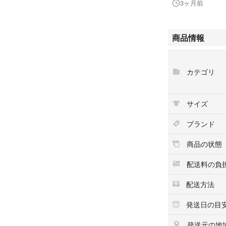
3ヶ月前
がほとんどなく未
※ミンクオイル処
することで数年間
商品情報
内部状態はクリー
いません。
カテゴリ
※当商品は鑑定済
殺菌処理、補修メ
サイズ
証面で安心してご
ブランド
＜商品説明＞
ブランド：Christ
商品の状態
商品名 ：長財布
カラー ：ブラッ
配送料の負
素材 ：グラビテ
配送方法
サイズ ：H(高):11
ポケット：外側フリ
発送日の目
2 コインケース×
付属品 ：外箱、
発送元の地