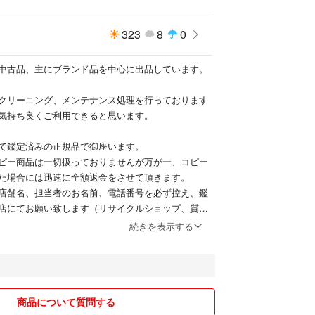
キズなど気になる神経質な方はご遠慮下さい。
まる札幌古物市場にて購入しましたのでご安心でき
323
8
0
中古品、主にブランド品を中心に出品しています。
クリーニング、メンテナンス処理を行っております
気持ち良くご利用できると思います。
て鑑定済みの正規品で御座います。
ピー商品は一切扱っておりませんが万が一、コピー
た場合には迅速に全額返金をさせて頂きます。
店舗名、担当者のお名前、電話番号を必ず控え、鑑
店にてお願い致します（リサイクルショップ、質屋
続きを表示する
着より7日、販売側にもさまざまなリスクがあり悪
と特定商取引法にもとずき返品送料はお客様負担と
ます。
入OK!）
商品について質問する