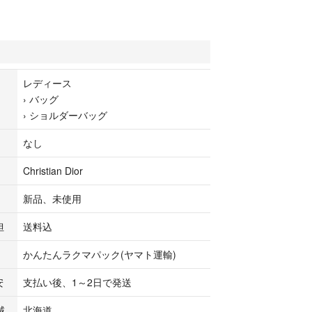
使用に近い美品！
理は革に潤いを与えひび割れなどを防ぎます（処理
はメンテナンスフリーでご利用いただけます）
ニング済みですので目立つようなシミや汚れは御座
レディース
›
バッグ
›
ショルダーバッグ
み（本物保証）及び表面、内面クリーニング、防臭
ンテナンスなどを行っておりますので品質状態、保
なし
利用頂けます。
Christian Dior
ian Dior(クリスチャン・ディオール)
新品、未使用
 オブリーク
ク 黒
担
送料込
ィレザー
かんたんラクマパック(ヤマト運輸)
cm×W(幅):19.5cm×D(厚):4㎝
ーポケット×1 内側カードポケット×14 札入れ×
安
支払い後、1～2日で発送
1 フリーポケット×1
フェルト製差し込み型チェーンショルダー（社外品/
域
北海道