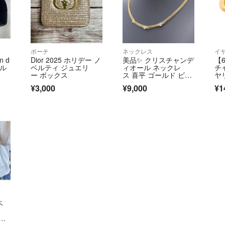
載しております
事実と異なる評価
上げ、情報をもと
ポーチ
ネックレス
イ
上記をふまえお取引
n d
Dior 2025 ホリデー ノ
美品✨ クリスチャンデ
【6
ベル
ベルティ ジュエリ
ィオール ネックレ
チ
ー ボックス
ス 喜平 ゴールド ビジ
ヤ
ュー
メ
¥3,000
¥9,000
¥1
古
ベ
コ