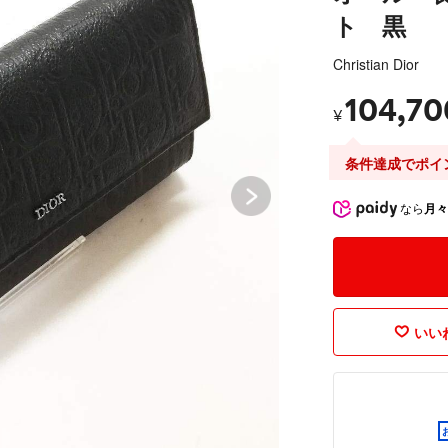
ト 黒
Christian Dior
104,70
¥
条件達成でポイ
なら
月々
いいね