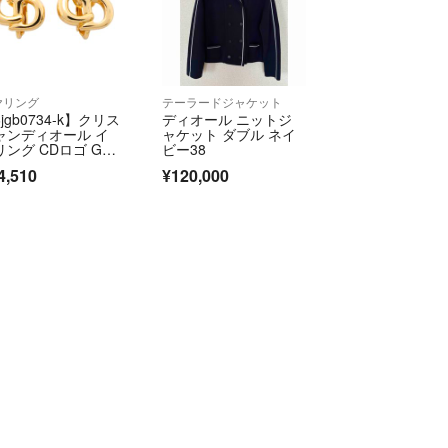
）
コメントで悪意評価と判断した場合には異議を申し
に厳正な対処をさせて頂きます。
ヤリング
テーラードジャケット
いただけますようお願いいたしますm(_ _)m
jgb0734-k】クリス
ディオール ニットジ
ャンディオール イ
ャケット ダブル ネイ
リング CDロゴ GP
ビー38
ッキ ゴールド【中
4,510
¥120,000
】レディース