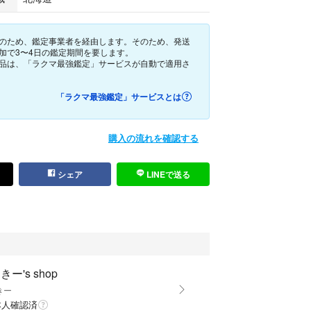
に長さ調整出来る金具付き）
新品価格）
のため、鑑定事業者を経由します。そのため、発送
加で3〜4日の鑑定期間を要します。
品は、「ラクマ最強鑑定」サービスが自動で適用さ
「ラクマ最強鑑定」サービスとは
リーニング済）
購入の流れを確認する
なし
シェア
LINEで送る
スナー、マグネットホック良好
用展示品
態は写真にてご確認をお願いいたします。
為、比較的にこまかい状態まで掲載しています。
きー's shop
709
きー
本人確認済