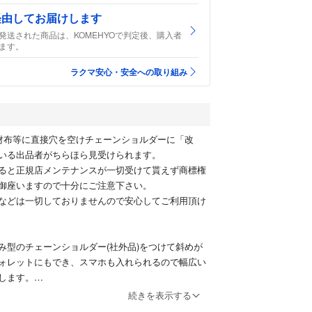
経由してお届けします
発送された商品は、KOMEHYOで判定後、購入者
ます。
ラクマ安心・安全への取り組み
財布等に直接穴を空けチェーンショルダーに「改
いる出品者がちらほら見受けられます。
ると正規店メンテナンスが一切受けて貰えず商標権
御座いますので十分にご注意下さい。
などは一切しておりませんので安心してご利用頂け
み型のチェーンショルダー(社外品)をつけて斜めが
ォレットにもでき、スマホも入れられるので幅広い
します。
続きを表示する
ットに若干のソリが御座いますが、スレやキズなど