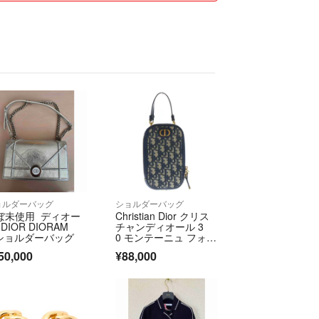
渉はおこなわず即決価格ですが段階的に値下げはお
になる商品には「いいね」を押しておくと便利で
交渉や商品購入に関係ないコメントは回答を行わず
御座います。
が購入された場合、専用の横取りに関してもシステ
先されますのでご了承下さいませ。
ために発送は「問合せ番号」履歴の残るものを利用
み」は利用いたしません。
る限りキレイに梱包して迅速丁寧に発送するように
す。
ョルダーバッグ
ショルダーバッグ
となりますので通常よりも1日～2日程度、遅れる場
ぼ未使用 ディオー
Christian Dior クリス
DIOR DIORAM
チャンディオール 3
 ショルダーバッグ
0 モンテーニュ フォン
ホルダー オブリー
50,000
¥88,000
ク キャンバス レザ
りやすく記載しているつもりですが、写真での見た
ー 2WAY ハンド チェ
ーン ショルダーバッ
際と多少異なる場合がありますのでご了承下さい。
グ ゴールド金具 ネイ
になる点があれば、お気軽に納得がいくまで何度で
ビー
真をリクエスト下さい（比較的に細かい部分まで掲