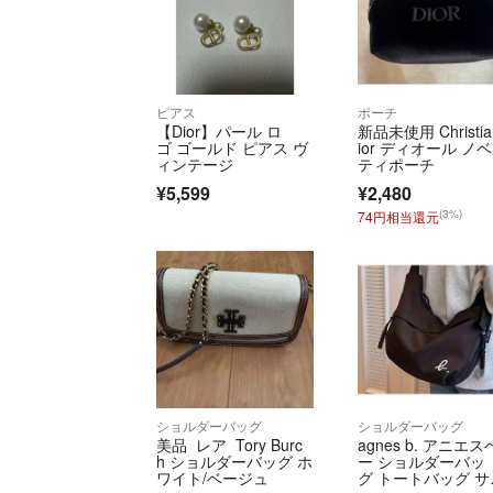
ピアス
ポーチ
【Dior】パール ロ
新品未使用 Christia
ゴ ゴールド ピアス ヴ
ior ディオール ノ
ィンテージ
ティポーチ
¥5,599
¥2,480
(3%)
74円相当還元
ショルダーバッグ
ショルダーバッグ
美品 レア Tory Burc
agnes b. アニエス
h ショルダーバッグ ホ
ー ショルダーバッ
ワイト/ベージュ
グ トートバッグ サ