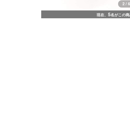
2 / 6
5
現在、
名がこの商