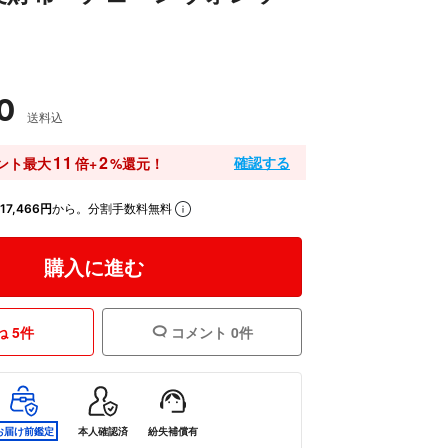
0
送料込
11
2
確認する
ント最大
倍+
%還元！
17,466円
から。分割手数料無料
購入に進む
 5件
コメント 0件
お届け前鑑定
本人確認済
紛失補償有