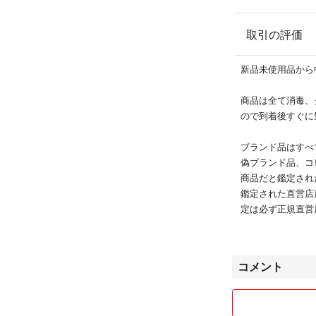
※中古ですので小
※大手鑑定士が集
取引の評価
ます。
新品未使用品から
商品は全て消毒、
ので到着後すぐに
ブランド品はすべ
偽ブランド品、コ
商品だと鑑定され
鑑定された直営店
定は必ず正規直営
不可）
対応期間は商品到
戯、嫌がらせ防止
コメント
させて頂いており
■商品販売 （即購