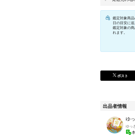
約122cm（自由
参考定価：-円（
鑑定対象商品
＜状態説明＞
日の目安に追
鑑定対象の商
●キズ：ほぼなし
れます。
●スレ：ほぼなし
●シミ：なし
●汚れ：なし（ク
●内はがれ：なし
●ベタつき：なし
●糸ほつれ：なし
●型くずれ：ほぼ
ポスト
●金具状態：ファ
●補足など：未使
※商品の詳しい状
出品者情報
※クレーム防止の
ゆっ
管理番号：m05010
ゆっ
＜注意事項 ＞