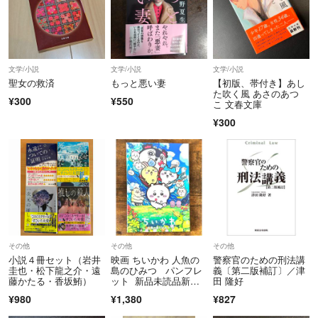
文学/小説
文学/小説
文学/小説
聖女の救済
もっと悪い妻
【初版、帯付き】あし
た吹く風 あさのあつ
¥300
¥550
こ 文春文庫
¥300
その他
その他
その他
小説４冊セット（岩井
映画 ちいかわ 人魚の
警察官のための刑法講
圭也・松下龍之介・遠
島のひみつ パンフレ
義〔第二版補訂〕／津
藤かたる・香坂鮪）
ット 新品未読品新品
田 隆好
未読品となり
¥980
¥1,380
¥827