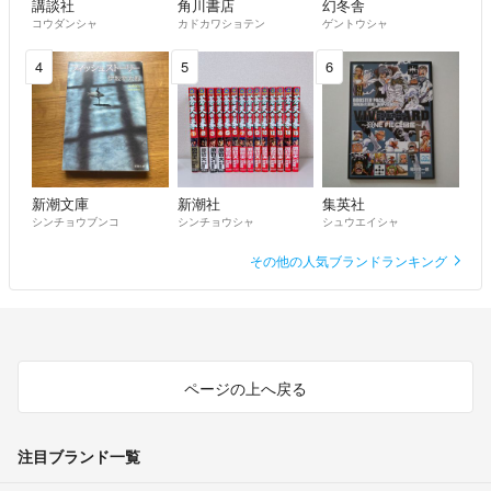
講談社
角川書店
幻冬舎
コウダンシャ
カドカワショテン
ゲントウシャ
4
5
6
新潮文庫
新潮社
集英社
シンチョウブンコ
シンチョウシャ
シュウエイシャ
その他の人気ブランドランキング
ページの上へ戻る
注目ブランド一覧