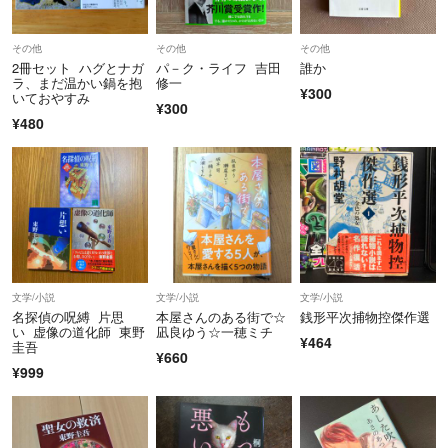
その他
その他
その他
2冊セット ハグとナガ
パ－ク・ライフ 吉田
誰か
ラ、まだ温かい鍋を抱
修一
¥300
いておやすみ
¥300
¥480
文学/小説
文学/小説
文学/小説
名探偵の呪縛 片思
本屋さんのある街で☆
銭形平次捕物控傑作選
い 虚像の道化師 東野
凪良ゆう☆一穂ミチ
¥464
圭吾
¥660
¥999