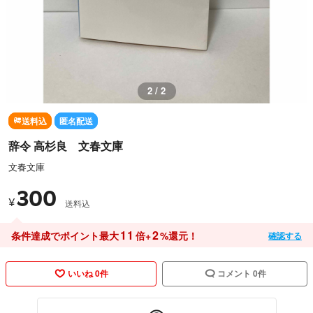
1 / 2
送料込
匿名配送
辞令 高杉良 文春文庫
文春文庫
300
¥
送料込
11
2
条件達成でポイント最大
倍+
%還元！
確認する
いいね 0件
コメント 0件