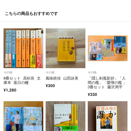
こちらの商品もおすすめです
その他
その他
その他
8冊セット 高杉良 文
風味絶佳 山田詠美
「隠し剣孤影抄」「人
庫本 落日の轍
間の檻」「愛憎の檻 」
¥300
3冊セット 藤沢周平
¥1,280
¥330