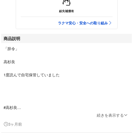
紛失補償有
ラクマ安心・安全への取り組み
商品説明
「辞令」
高杉良
1度読んで自宅保管していました
#高杉良
#エンタメ/ホビー
続きを表示する
#本
3ヶ月前
#BOOK