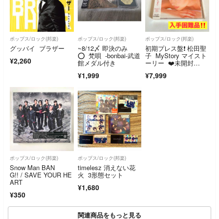
ポップス/ロック(邦楽)
ポップス/ロック(邦楽)
ポップス/ロック(邦楽)
グッバイ ブラザー
~8/12〆 即決のみ
初期プレス盤❗️ 松田聖
⭕ 梵唄 -bonbai-武道
子 MyStory マイスト
¥2,260
館メダル付き
ーリー ❤️未開封
❤️ 希少 入手困難
¥1,999
¥7,999
品 レア
ポップス/ロック(邦楽)
ポップス/ロック(邦楽)
Snow Man BAN
timelesz 消えない花
G!! / SAVE YOUR HE
火 3形態セット
ART
¥1,680
¥350
関連商品をもっと見る