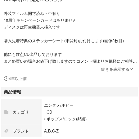
外装フィルム開封済み・帯有り
10周年キャンペーンカードはありません
ディスクは再生機器未挿入です
購入先着特典のステッカーシート(未開封)お付けします(画像2枚目)
他にも数点CD出品しております
まとめ買いの場合お値下げ致しますのでコメント欄よりお気軽にご相談く
ださい
続きを表示する
4年以上前
《CD》
01.Black Sugar
商品情報
02.ONE MORE KISS
03.ONE MORE KISS -inst-
エンタメ/ホビー
カテゴリ
›
CD
《特典DVD》
›
ポップス/ロック(邦楽)
A.B.C-Z 2018-2019 Love Battle Tour YOKOHAMA ARENA DIGEST
ブランド
A.B.C-Z
橋本良亮 戸塚祥太 河合郁人 五関晃一 塚田僚一