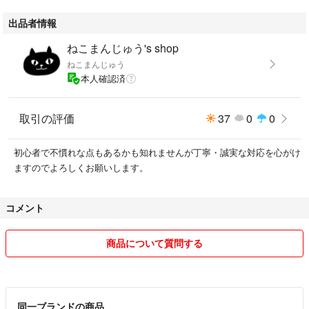
ABCZ ABC-Z
出品者情報
堂島孝平 西寺郷太
ねこまんじゅう's shop
ねこまんじゅう
本人確認済
取引の評価
37
0
0
初心者で不慣れな点もあるかも知れませんが丁寧・誠実な対応を心がけ
ますのでよろしくお願いします。
コメント
商品について質問する
同一ブランドの商品