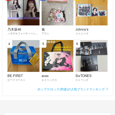
乃木坂46
嵐
Johnny's
ノギザカフォーティーシックス
アラシ
ジャニーズ
4
5
6
BE:FIRST
avex
SixTONES
ビーファースト
エイベックス
ストーンズ
ポップス/ロック(邦楽)の人気ブランドランキング