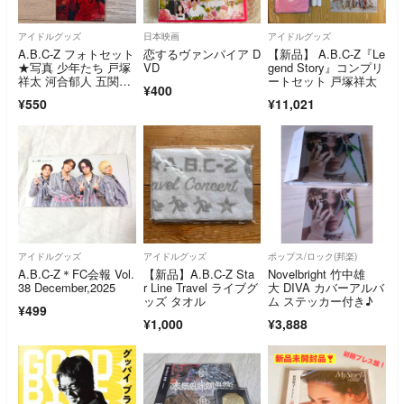
アイドルグッズ
日本映画
アイドルグッズ
A.B.C-Z フォトセット
恋するヴァンパイア D
【新品】 A.B.C-Z『Le
★写真 少年たち 戸塚
VD
gend Story』コンプリ
祥太 河合郁人 五関晃
ートセット 戸塚祥太
¥400
一 えび
¥550
¥11,021
アイドルグッズ
アイドルグッズ
ポップス/ロック(邦楽)
A.B.C-Z＊FC会報 Vol.
【新品】A.B.C-Z Sta
Novelbright 竹中雄
38 December,2025
r Line Travel ライブグ
大 DIVA カバーアルバ
ッズ タオル
ム ステッカー付き♪
¥499
¥1,000
¥3,888