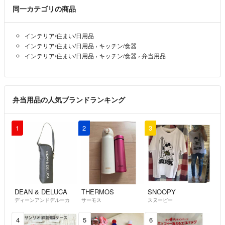
同一カテゴリの商品
インテリア/住まい/日用品
インテリア/住まい/日用品
›
キッチン/食器
インテリア/住まい/日用品
›
キッチン/食器
›
弁当用品
弁当用品の人気ブランドランキング
1
2
3
DEAN & DELUCA
THERMOS
SNOOPY
ディーンアンドデルーカ
サーモス
スヌーピー
4
5
6