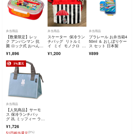
弁当用品
弁当用品
弁当用品
【数量限定】レッ
スケーター 保冷ラン
プラレール お弁当箱4
ク アンパンマン 抗
チバッグ リトルミ
50ml ＆ おしぼりケー
菌 ロック式 おべんと
イ ミイ モノクロ 保
ス セット 日本製
う箱 360mL (レ
冷バッグ
¥1,896
¥1,200
¥899
3%還元
弁当用品
【人気商品】サーモ
ス 保冷ランチバッ
グ 2L ミッフィー ライ
トブルー RFC-
¥1,726
(3%)
51円相当還元