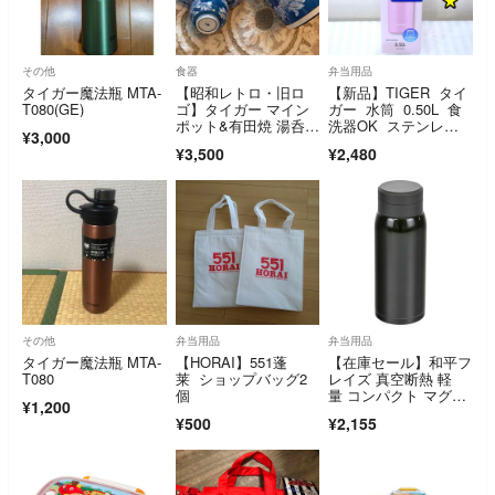
その他
食器
弁当用品
タイガー魔法瓶 MTA-
【昭和レトロ・旧ロ
【新品】TIGER タイ
T080(GE)
ゴ】タイガー マイン
ガー 水筒 0.50L 食
ポット&有田焼 湯呑
洗器OK ステンレス
¥3,000
み 華山窯 染付牡丹
ボトル P
¥3,500
¥2,480
その他
弁当用品
弁当用品
タイガー魔法瓶 MTA-
【HORAI】551蓬
【在庫セール】和平フ
T080
莱 ショップバッグ2
レイズ 真空断熱 軽
個
量 コンパクト マグボ
¥1,200
トル 350ml
¥500
¥2,155