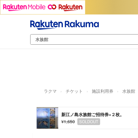
ラクマ
チケット
施設利用券
水族館
新江ノ島水族館ご招待券×２枚。
¥1,650
SOLDOUT