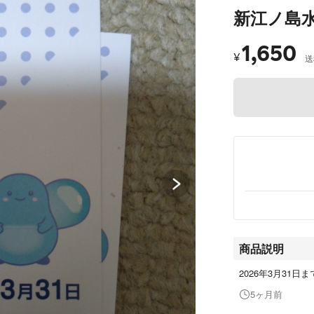
新江ノ島
1,650
¥
送
商品説明
2026年3月31日
5ヶ月前