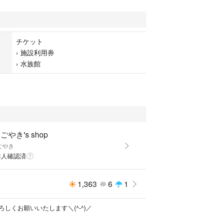
チケット
›
施設利用券
›
水族館
ごやき's shop
ごやき
本人確認済
1,363
6
1
しくお願いいたします＼(^-^)／