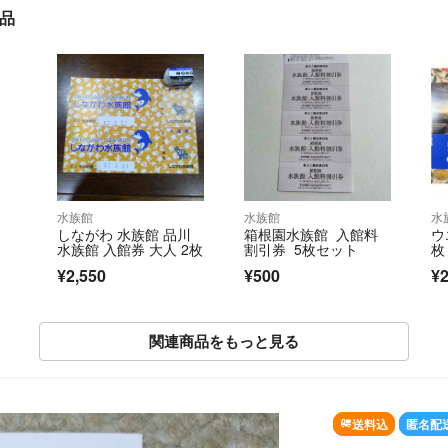
品
水族館
水族館
水
しながわ 水族館 品川
箱根園水族館 入館料
ウ
水族館 入館券 大人 2枚
割引券 5枚セット
枚
¥2,550
¥500
¥2
関連商品をもっと見る
SOLD OUT
送料込
匿名配