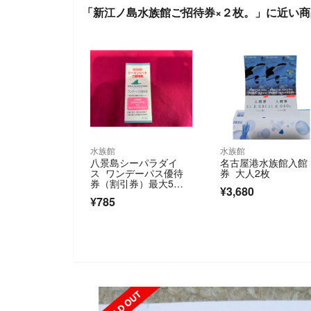
「新江ノ島水族館ご招待券×２枚。」に近い商
水族館
水族館
八景島シーパラダイ
名古屋港水族館入館
ス ワンデーパス優待
券 大人2枚
券（割引券）最大5名
¥3,680
で合計4500円引に
¥785
SOLD OUT