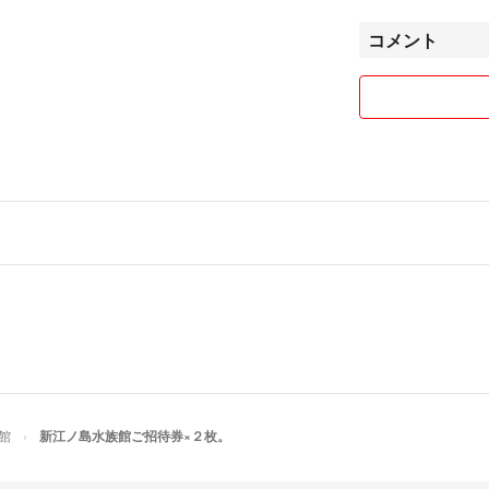
コメント
館
新江ノ島水族館ご招待券×２枚。