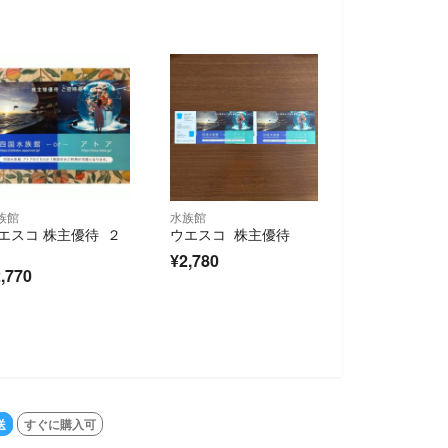
族館
水族館
エスコ 株主優待 ２
ウエスコ 株主優待
¥2,780
,770
SOL
送
すぐに購入可