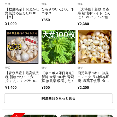
野菜
野菜
野菜
【数量限定】おまかせ
ひらさやいんげん ネ
【大特価】新物 青森
野菜詰め合わせBOX
コポス
県 福地ホワイト にん
【M】
にく MLバラ 1kg 種,
¥850
加工
¥1,999
¥2,380
野菜
野菜
野菜
【青森県産】最高級品
【ネコポス即日発送】
鹿児島県 1キロ 無臭
種 新物ホワイト六
新鮮 大葉 100枚 青紫
ニンニク 長期保存可
片 にんにく バラ 500
蘇 無農薬 収穫したて
能 農薬不使用 食用&
g
タネ用 令和8年6月採
¥1,400
¥600
¥2,200
り
関連商品をもっと見る
SOLD OUT