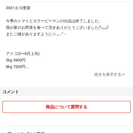
2021,6,12更新
今季のトマトとカラーピーマンの出品は終了しました。
我が家のお野菜を食べて頂きありがとうございました(*ᴗˬᴗ)⁾
またご縁がありますように☆.｡.:*・
アイコ(3〜6月上旬)
3kg 3900円
6kg 7200円
9kg 10500円
続きを表示する
12kg 13200円
コメント
アイコ以外のトマト
こいあじ等(4〜5月上旬)
3kg 3700円
商品について質問する
6kg 6700円