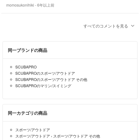
momosukonihiki
- 6年以上前
momosukonihiki 様
すべてのコメントを見る
はじめまして。
コメントありがとうございます。
申し訳ございません。
同一ブランドの商品
保証書・箱などはありません。
購入は2016年ごろ。
SCUBAPRO
使用本数は100本くらいです。
SCUBAPROのスポーツ/アウトドア
SCUBAPROのスポーツ/アウトドア その他
takuya7110
- 6年以上前
出品者
SCUBAPROのマリン/スイミング
はじめまして。
・保証書はありますか？国内のアフターサービスを受けるために必要
なようなので確認させていただきました。
同一カテゴリの商品
・購入年、使用本数はどれくらいでしょうか？
momosukonihiki
- 6年以上前
スポーツ/アウトドア
スポーツ/アウトドア
›
スポーツ/アウトドア その他