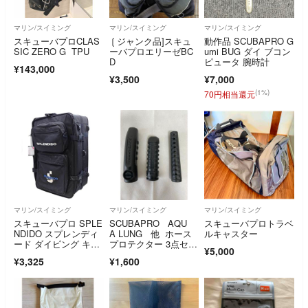
マリン/スイミング
マリン/スイミング
マリン/スイミング
スキューバプロCLAS
❲ジャンク品]スキュ
動作品 SCUBAPRO G
SIC ZERO G TPU
ーバプロエリーゼBC
umi BUG ダイ ブコン
D
ピュータ 腕時計
¥143,000
¥3,500
¥7,000
(1%)
70円相当還元
マリン/スイミング
マリン/スイミング
マリン/スイミング
スキューバプロ SPLE
SCUBAPRO AQU
スキューバプロトラベ
NDIDO スプレンディ
A LUNG 他 ホース
ルキャスター
ード ダイビング キャ
プロテクター 3点セッ
¥5,000
リーケース SCUBAP
ト
¥3,325
¥1,600
RO