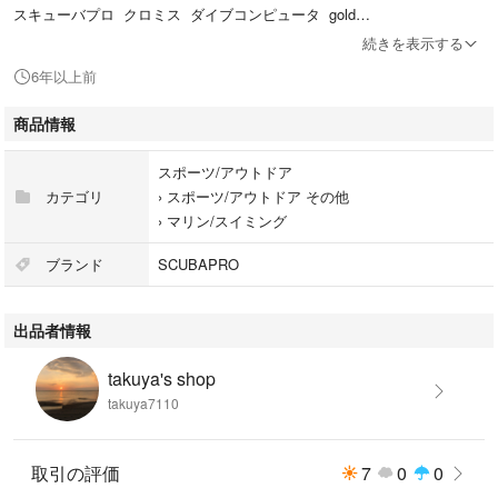
スキューバプロ クロミス ダイブコンピュータ gold
続きを表示する
現在はバッテリー切れですが
6年以上前
電池交換すれば使用可能です。
商品情報
通販では新品で¥70,000ほどです。
スポーツ/アウトドア
以前まで使用していましたのでご理解のある方お願いします。
カテゴリ
›
スポーツ/アウトドア その他
›
マリン/スイミング
#ダイビングコンピューター #ダイコン #スキューバプロ #ダイビング #ダ
イビングギア
ブランド
SCUBAPRO
出品者情報
takuya's shop
takuya7110
取引の評価
7
0
0