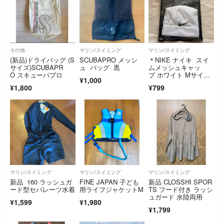
その他
マリン/スイミング
マリン/スイミング
(新品)ドライバッグ (S
SCUBAPRO メッシ
＊NIKE ナイキ スイ
サイズ)SCUBAPR
ュ バッグ 黒
ムメッシュキャッ
O スキューバプロ
プ ホワイト Mサイ
¥1,000
ズ 白色 シンプル
¥1,800
¥799
マリン/スイミング
マリン/スイミング
マリン/スイミング
新品 160 ラッシュガ
FINE JAPAN 子ども
新品 CLOSSHI SPOR
ード型セパレーツ水着
用ライフジャケットM
TS フード付き ラッシ
ュガード 水陸両用
¥1,599
¥1,980
¥1,799