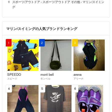
スポーツ/アウトドア
›
スポーツ/アウトドア その他
›
マリン/スイミン
グ
マリン/スイミングの人気ブランドランキング
1
2
3
SPEEDO
mont bell
arena
スピード
モンベル
アリーナ
4
5
6