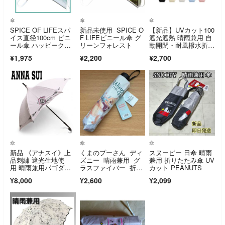
傘
傘
傘
SPICE OF LIFEスパ
新品未使用 SPICE O
【新品】UVカット100
イス直径100cm ビニ
F LIFEビニール傘 グ
遮光遮熱 晴雨兼用 自
ール傘 ハッピークリ
リーンフォレスト
動開閉・耐風撥水折り
アアン
たたみ傘
¥1,975
¥2,200
¥2,700
傘
傘
傘
新品 《アナスイ》上
くまのプーさん ディ
スヌーピー 日傘 晴雨
品刺繍 遮光生地使
ズニー 晴雨兼用 グ
兼用 折りたたみ傘 UV
用 晴雨兼用パゴダ長
ラスファイバー 折り
カット PEANUTS
傘 雨傘 日傘
畳み傘
¥8,000
¥2,600
¥2,099