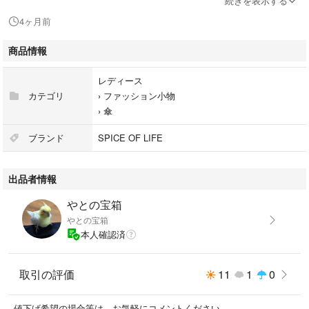
続きを表示する
【サイズ】
4ヶ月前
[親骨の長さ]約58.5cm、[直径]約100cm、[全長]約82cm
商品情報
※サイズは当店平置き実寸サイズです。実際のサイズと多少の誤差が生じ
る場合がございます。ご了承ください。
レディース
カテゴリ
›
ファッション小物
【重量】
›
傘
約320g
ブランド
SPICE OF LIFE
出品者情報
やとの宝箱
やとの宝箱
本人確認済
取引の評価
11
1
0
値下げ希望の場合等は、お気軽にコメントください。