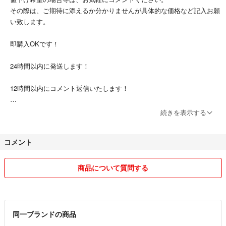
その際は、ご期待に添えるか分かりませんが具体的な価格など記入お願
い致します。
即購入OKです！
24時間以内に発送します！
12時間以内にコメント返信いたします！
他の商品も見ていって下さい！
続きを表示する
まとめて購入される方は少しお値引きさせていただきます！
コメント
よろしくお願いします！
商品について質問する
同一ブランドの商品