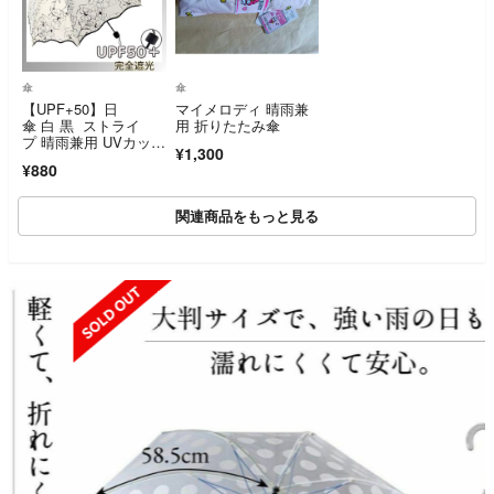
傘
傘
【UPF+50】日
マイメロディ 晴雨兼
傘 白 黒 ストライ
用 折りたたみ傘
プ 晴雨兼用 UVカッ
¥1,300
ト 遮光 縞模様 紫外
¥880
線対策 おしゃれ 折り
たたみ傘 遮光 折畳
関連商品をもっと見る
SOLD OUT