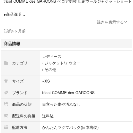
tricot COMME des GARCONS ベロア切替 圧縮ウールジャケットショート
●商品説明
トリコ・コムデギャルソンらしい個性的なデザインが魅力の圧縮ウールジ
続きを表示する
ャケット。
約2ヶ月前
フロントと袖口に施されたベロア切替が上品なアクセントになっていま
す。
商品情報
ショート丈でバランスが取りやすく、スカート・パンツどちらにも合わせ
やすい一着です。
レディース
カテゴリ
›
ジャケット/アウター
●状態
›
その他
目立った傷や汚れはなく、まだまだご利用いただけるお品です。
※中古品のため、微細な使用感はご了承ください。
サイズ
~XS
※詳細は画像をご確認ください。
ブランド
tricot COMME des GARCONS
●カラー
商品の状態
目立った傷や汚れなし
ブラック
配送料の負担
送料込
●サイズ
表記サイズ：記載なし（実寸より XS 相当）
配送方法
かんたんラクマパック(日本郵便)
肩幅：約37.7cm