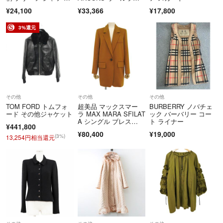
ンピース
ンドシルエットニット
¥24,100
¥33,366
¥17,800
ボレロカーディガン グ
レーM位
3%還元
その他
その他
その他
TOM FORD トムフォ
超美品 マックスマー
BURBERRY ノバチェ
ード その他ジャケット
ラ MAX MARA SFILAT
ック バーバリー コー
A シングル ブレス
ト ライナー
¥441,800
ト キャメル ウール オ
¥80,400
¥19,000
ーバー ジャケット コ
(3%)
13,254円相当還元
ート サイズ36 レディ
ース