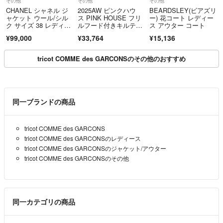
その他
その他
その他
CHANEL シャネル ジ
2025AW ピンクハウ
BEARDSLEY(ビアズリ
ャケット ウール/シル
ス PINK HOUSE フリ
ー) 花コート レディー
ク サイズ 38 レディー
ルフード付きキルティ
ス アウター コート
ス 03A P22101 COCO
ングロングコート ピン
¥99,000
¥33,764
¥15,136
マーク ロゴ ボタン ア
ク∥リボン ピコフリ
ウター ブラック 黒 フ
ル Aライン【24000151
ランス製 カール・ラガ
01620】
tricot COMME des GARCONSのその他のおすすめ
ーフェルド期
同一ブランドの商品
tricot COMME des GARCONS
tricot COMME des GARCONSのレディース
tricot COMME des GARCONSのジャケット/アウター
tricot COMME des GARCONSのその他
同一カテゴリの商品