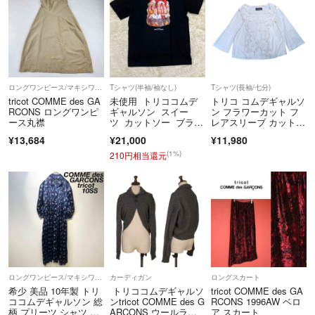
★喫煙：なし
ご迷惑をおかけすることもあるかもしれませんが、誠心誠意を込めて対
応させていただきます♪
何卒宜しくお願いいたしますm(__)m
ロングワンピース/マキシワンピース
Tシャツ(半袖/袖なし)
Tシャツ(長袖/七分)
tricot COMME des GA
未使用 トリココムデ
トリコ コムデギャルソ
RCONS ロングワンピ
ギャルソン スイー
ン フラワーカット フ
ース丸襟
ツ カットソー ブラッ
レアスリーブ カットソ
ク 大きめS
ー
¥13,684
¥21,000
¥11,980
(1%)
210円相当還元
ロングワンピース/マキシワンピース
カーディガン
ロングスカート
希少 美品 10年製 トリ
トリココムデギャルソ
tricot COMME des GA
ココムデギャルソン 総
ンtricot COMME des G
RCONS 1996AW ベロ
柄 プリーツ シャツ ワ
ARCONS ウールラウ
ア スカート