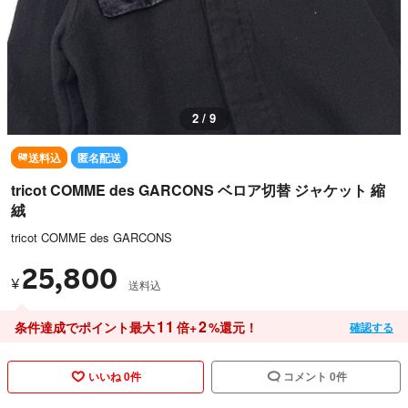
3 / 9
送料込
匿名配送
tricot COMME des GARCONS ベロア切替 ジャケット 縮
絨
tricot COMME des GARCONS
25,800
¥
送料込
11
2
条件達成でポイント最大
倍+
%還元！
確認する
いいね 0件
コメント 0件