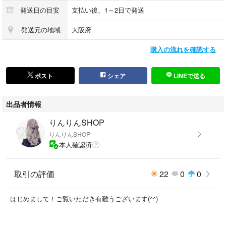
身幅：約41.7cm
発送日の目安
支払い後、1～2日で発送
着丈：約43.6cm
発送元の地域
大阪府
袖丈：約54.9cm
購入の流れを確認する
●素材
表地：毛 90％／ナイロン 10％
別布（パイル）：レーヨン 100％
ポスト
シェア
LINEで送る
別布（グランド）：ポリエステル 100％
出品者情報
●検索ワード
コムデギャルソン tricot ギャルソン ウールジャケット ベロア 切替 ブラッ
りんりんSHOP
ク アウター レディース 変形ジャケット デザイン系 モード系 ショートジ
りんりんSHOP
ャケット 羽織り 秋冬 90s 00s カーディガン風 個性派 シンプル 黒 トップ
本人確認済
ス ウール混 日本製 コムデ トリコ ジャケット
取引の評価
22
0
0
はじめまして！ご覧いただき有難うございます(^^)