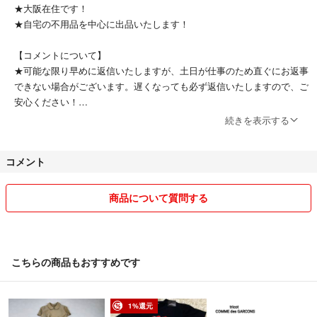
★大阪在住です！
★自宅の不用品を中心に出品いたします！
【コメントについて】
★可能な限り早めに返信いたしますが、土日が仕事のため直ぐにお返事
できない場合がございます。遅くなっても必ず返信いたしますので、ご
安心ください！
★大幅な値引きは対応いたしかねますが、お気持ち程度でしたら可能な
続きを表示する
場合もございますのでコメントいただければと思います。
コメント
【購入について】
★即購入OKです！
★お取り置きは致しかねます。
商品について質問する
【発送について】
★梱包資材については自宅にあるものを再利用する場合がございますの
で、ご理解いただければと思います。
こちらの商品もおすすめです
【その他】
★ペットの飼育：なし
1%還元