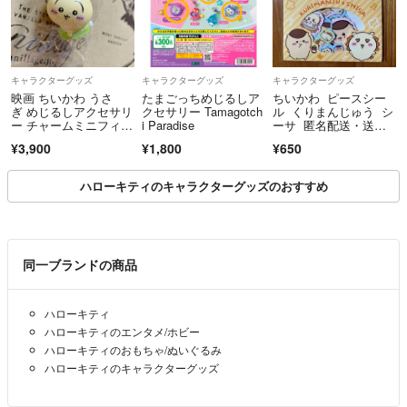
キャラクターグッズ
キャラクターグッズ
キャラクターグッズ
映画 ちいかわ うさ
たまごっちめじるしア
ちいかわ ピースシー
ぎ めじるしアクセサリ
クセサリー Tamagotch
ル くりまんじゅう シ
ー チャームミニフィギ
i Paradise
ーサ 匿名配送・送料
ュア めじるしチャーム
込み 即日発送
¥3,900
¥1,800
¥650
ハローキティのキャラクターグッズのおすすめ
同一ブランドの商品
ハローキティ
ハローキティのエンタメ/ホビー
ハローキティのおもちゃ/ぬいぐるみ
ハローキティのキャラクターグッズ