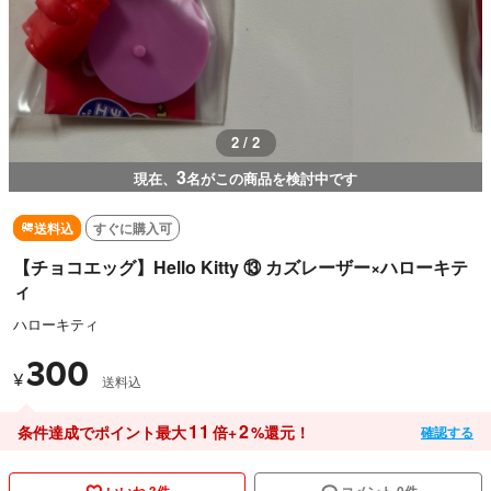
2 / 2
3
現在、
名がこの商品を検討中です
送料込
すぐに購入可
【チョコエッグ】Hello Kitty ⑬ カズレーザー‪×ハローキテ
ィ
ハローキティ
300
¥
送料込
11
2
条件達成でポイント最大
倍+
%還元！
確認する
いいね 3件
コメント 0件