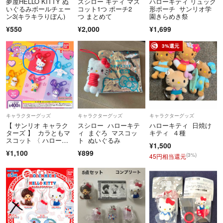
夢屋HELLO KITTY ぬ
スシロー キティ マス
ハローキティ リュック
いぐるみボールチェー
コット1つ ポーチ2
形ポーチ サンリオ学
ン3(キラキラりぼん)
つ まとめて
園きらめき祭
¥550
¥2,000
¥1,699
3%還元
キャラクターグッズ
キャラクターグッズ
キャラクターグッズ
【 サンリオ キャラク
スシロー ハローキテ
ハローキティ 日焼け
ターズ 】 カラともマ
ィ まぐろ マスコッ
キティ ４種
スコット 〈 ハローキ
ト ぬいぐるみ
¥1,500
ティ 〉 ガチャ チャ
¥1,100
¥899
ーム
(3%)
45円相当還元