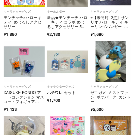
キャラクターグッズ
キーホルダー
キャラクターグッズ
モンチッチ×ハローキ
新品★モンチッチ ハロ
⭐︎【未開封 2点】サン
ティ めじるしアクセ
ーキティ コラボ めじ
リオ ハローキティ キ
サリー
るしアクセサリー 5点
ーリングハンガー カ
セット コンプリート
ラとも キティ ガチ
¥1,880
¥2,180
¥1,680
ャ カプセルトイ
キャラクターグッズ
キャラクターグッズ
キャラクターグッズ
DAISUKE KONDO ア
ハチワレ セット
ゼニガメ ミストファ
ートコレクション マス
ン ポケパーク カント
¥1,700
コットフィギュア
ー
３ 星 熊 ガチャ
¥1,433
¥5,500