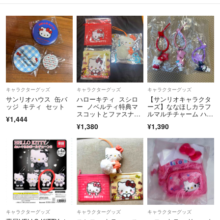
キャラクターグッズ
キャラクターグッズ
キャラクターグッズ
サンリオハウス 缶バ
ハローキティ スシロ
【サンリオキャラクタ
ッジ キティ セット
ー ノベルティ特典マ
ーズ】ななほしカラフ
スコットとファスナー
ルマルチチャーム ハロ
¥1,444
ポーチのセット
ーキティ マイメロデ
¥1,380
¥1,390
ィ クロミ
キャラクターグッズ
キャラクターグッズ
キャラクターグッズ