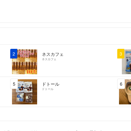
ひとつひとつ真心
ので、教えていた
よろしくお願いします
最後に…
取引きを通してこ
き、今後のお取引
2
3
ネスカフェ
ネスカフェ
5
ドトール
6
ドトール