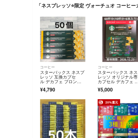
「ネスプレッソ⭐️限定 ヴォーチュオ コーヒ
コーヒー
コーヒー
スターバックス ネスプ
スターバックス ネ
レッソ 互換カプセ
レッソ オリジナル
ル デカフェ ブロン
カプセル デカフェ 
ド エスプレッソ ロー
ソート60杯分(10杯
¥4,790
¥5,000
スト 50個
6本入り)
20%還元