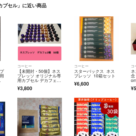
ーカプセル」に近い商品
コーヒー
コーヒー
コ
スプ
【未開封・50個】ネス
スターバックス ネス
ネ
専用
プレッソ オリジナル専
プレッソ 10箱セット
念「
ア
用カプセル デカフェ 3
o
¥6,600
分×
種アソート
¥3,800
¥5