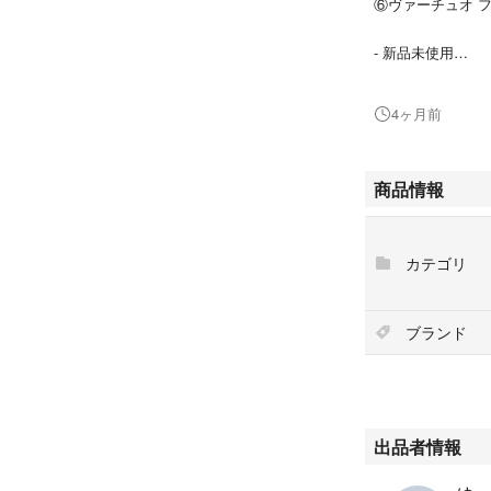
⑥ヴァーチュオ 
- 新品未使用
- 賞味期限は写真
4ヶ月前
⚠️自宅保管、素
⚠️発送時に箱か
商品情報
だける方、よろし
#ネスレ日本
カテゴリ
#ネスカフェ
#ネスプレッソ
#限定
ブランド
#スターバックス
#スタバ
#コーヒーマシン
#ネスカフェ
出品者情報