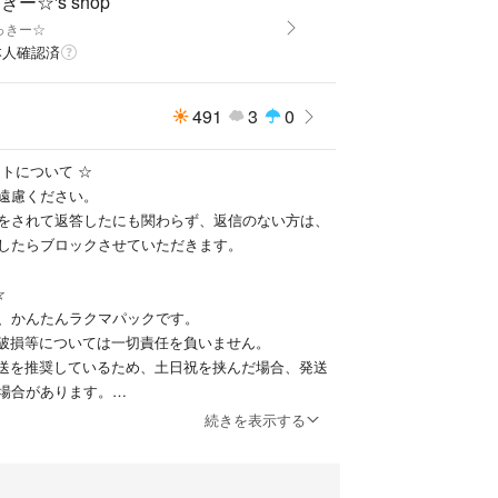
きー☆'s shop
っきー☆
本人確認済
491
3
0
トについて ☆
遠慮ください。
をされて返答したにも関わらず、返信のない方は、
したらブロックさせていただきます。
☆
、かんたんラクマパックです。
、破損等については一切責任を負いません。
発送を推奨しているため、土日祝を挟んだ場合、発送
場合があります。
付可能な小さい品もかんたんラクマパックのため、取
続きを表示する
定しています。
よう気をつけておりますが、パッケージ等の問題で