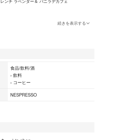
フレンチ ラベンダー＆ バニラデカフェ
4枚目参照
続きを表示する
人検品のため神経質な方はご遠慮ください。
ら出して個装にする場合がありますので、ご理解いた
くお願いします。箱はたたんで同封します。
食品/飲料/酒
›
飲料
›
コーヒー
NESPRESSO