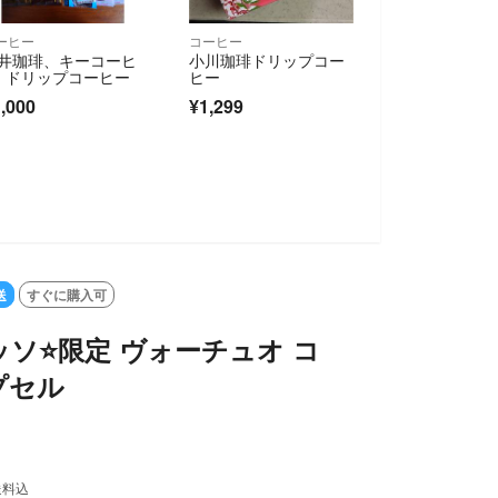
ーヒー
コーヒー
井珈琲、キーコーヒ
小川珈琲ドリップコー
 ドリップコーヒー
ヒー
,000
¥1,299
SOLD OUT
送
すぐに購入可
ソ⭐️限定 ヴォーチュオ コ
プセル
送料込