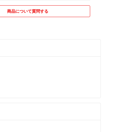
限られております。万が一、不良の場合は【評価
ージにてお知らせください。評価後の対応は出来か
商品について質問する
じめご了承ください。
☆
クル品（段ボール、梱包材等）を使用します。
☆
よう気をつけておりますが、到着した商品に疑問が
、お手数ですが、【評価前】にメッセージにてご質
。評価後の対応は出来かねますのであらかじめご了
ルムがついていない（掲載写真にもともとフィルム
）、ファンデが割れていた、開封してある（もとも
し、写真も掲載）との理由でふつうの評価がありま
なると感じた方はご一報ください。
ンデが割れていたなどは輸送事故となります。
応に不快な思いをされたのであれば、評価していた
。