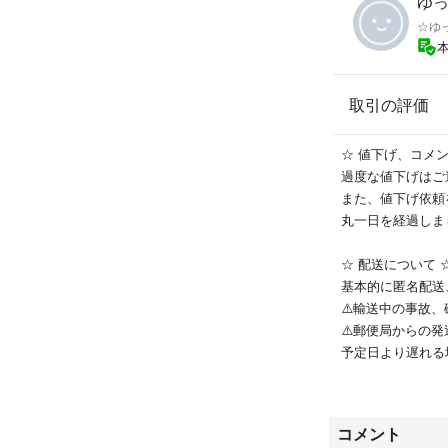
ゆっ
☆ゆ
取引の評価
☆ 値下げ、コメン
過度な値下げはご
また、値下げ依頼
丸一日を経過しま
☆ 配送について 
基本的に匿名配送
⚠️輸送中の事故
⚠️郵便局からの
予定日より遅れる
⚠️普通郵便で送
引価格は高めに設
コメント
商品に不備がない