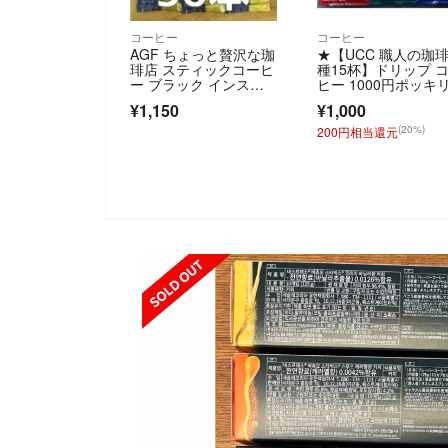
コーヒー
コーヒー
AGF ちょっと贅沢な珈
★【UCC 職人の珈琲
琲店 スティックコーヒ
種15杯】ドリップ 
ー ブラック インスタ
ヒー 1000円ポッキ
ントコーヒー
¥1,150
¥1,000
(20%)
200円相当還元
SOLD OU