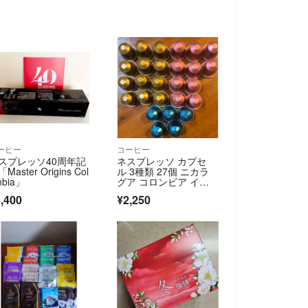
ーヒー
コーヒー
スプレッソ40周年記
ネスプレッソ カプセ
Master Origins Col
ル 3種類 27個 ニカラ
mbia」
グア コロンビア イン
ドネシア
,400
¥2,250