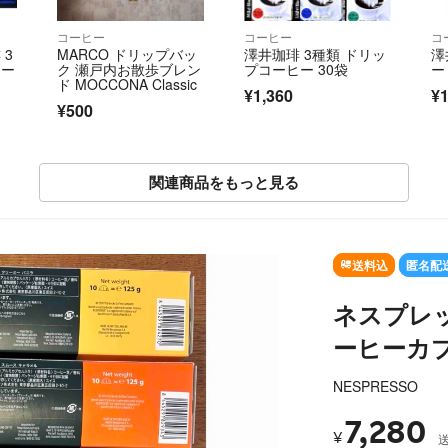
コーヒー
コーヒー
コ
 3
MARCO ドリップバッ
澤井珈琲 3種類 ドリッ
澤
コー
ク 瀬戸内お散歩ブレン
プコーヒー 30袋
ー
リ
ド MOCCONA Classic
¥1,360
¥1
¥500
関連商品をもっと見る
T
送料込
匿名配
ネスプレッ
ーヒーカ
NESPRESSO
7,280
¥