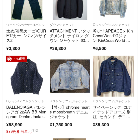
ワークパンツ/カーゴパンツ
ダウンジャケット
Gジャン/デニムジャケット
太め/漆黒カーゴ/OUR
ATTACHMENT アタッ
希少"HAPEACE x Kin
ET/カーゴパンツ/サイ
チメント ナイロン ダ
CrossWorld"Gジャ
ズ2
ウン ジャケット 631Q
ン KinCrossWorld デ
♪
ニムジャケット ブリ
¥3,800
¥38,800
¥6,800
ーチ加工
1%還元
Gジャン/デニムジャケット
Gジャン/デニムジャケット
Gジャン/デニムジャケット
BALENCIAGA バレン
【希少】chrome heart
サイベーシック ユナ
シアガ 22AW BB Mon
s motorbreath デニム
イテッドアローズ 別
ogram Denim Jacke
ジャケット
注 セカンド デニム
t モノグラム デニムジ
ジャケット
¥88,990
¥1,750,000
¥35,300
ャケット ブラック 67
5208
(1%)
889円相当還元