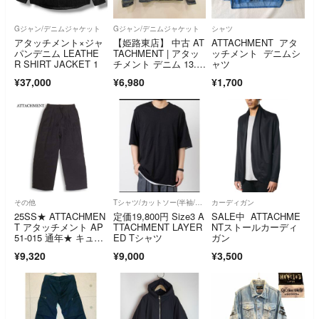
Gジャン/デニムジャケット
Gジャン/デニムジャケット
シャツ
アタッチメント×ジャ
【姫路東店】 中古 AT
ATTACHMENT アタ
パンデニム LEATHE
TACHMENT | アタッ
ッチメント デニムシ
R SHIRT JACKET 1
チメント デニム 13.5
ャツ
ozハイパワーストレ
¥37,000
¥6,980
¥1,700
ッチセルヴィッチデニ
ム AB71-216 ネイビ
ー サイズ：2 【96】
その他
Tシャツ/カットソー(半袖/袖なし)
カーディガン
25SS★ ATTACHMEN
定価19,800円 Size3 A
SALE中 ATTACHME
T アタッチメント AP
TTACHMENT LAYER
NTストールカーディ
51-015 通年★ キュプ
ED Tシャツ
ガン
ラ/レーヨン フィブリ
¥9,320
¥9,000
¥3,500
ル タフタ イージー パ
ンツ Sz.2 メンズ 黒