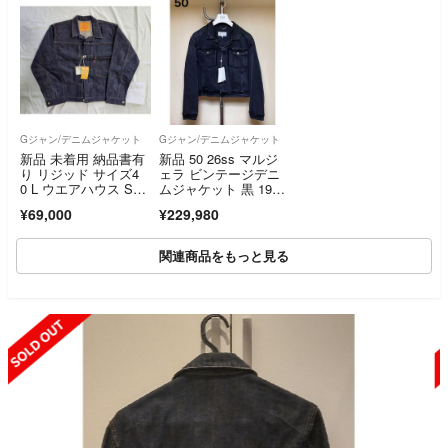
Gジャン/デニムジャケット
Gジャン/デニムジャケット
新品 未着用 納品書有
新品 50 26ss マルジ
り リジッド サイズ4
ェラ ビンテージデニ
0 L ウエアハウス S20
ムジャケット 黒 1943
01XX LTD 30周年記
8
¥69,000
¥229,980
念 大戦 デニム 大
戦 デニム
関連商品をもっと見る
SOLD OUT