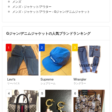
メンズ
メンズ
›
ジャケット/アウター
メンズ
›
ジャケット/アウター
›
Gジャン/デニムジャケット
Gジャン/デニムジャケットの人気ブランドランキング
1
2
3
Levi's
Supreme
Wrangler
リーバイス
シュプリーム
ラングラー
4
5
6