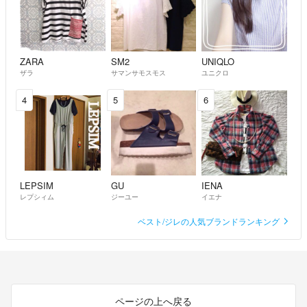
ZARA
SM2
UNIQLO
ザラ
サマンサモスモス
ユニクロ
4
5
6
LEPSIM
GU
IENA
レプシィム
ジーユー
イエナ
ベスト/ジレの人気ブランドランキング
ページの上へ戻る