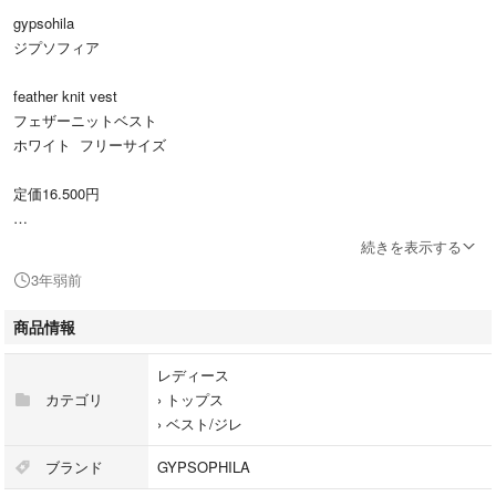
gypsohila
ジプソフィア
feather knit vest
フェザーニットベスト
ホワイト フリーサイズ
定価16.500円
新品タグ付
続きを表示する
3年弱前
新品未使用品ですが、一度個人に渡った商品です。
保管期間もあるため、完璧をお求めの方はご遠慮下さい。
商品情報
また、迅速なお取引きを心がけております。
レディース
到着後２日以内の受け取り連絡をお願いしております。
カテゴリ
›
トップス
きちんとご連絡のとれる方、ご協力頂ける方でお願い致します。
›
ベスト/ジレ
購入後のキャンセル、返品、クレーム対応は致しかねます。
※ 最近、マナー違反の方が多いため、こちらからのご連絡にご返答のない
ブランド
GYPSOPHILA
方は購入申請承認後でもお取り引きをキャンセルさせて頂く事もございま