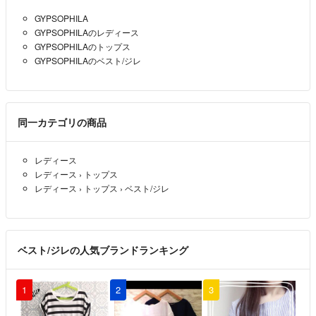
お値下げ希望なのですがこちら14,000円にしていただけないでしょう
GYPSOPHILA
か？
GYPSOPHILAのレディース
GYPSOPHILAのトップス
mmmu
- 3年弱前
GYPSOPHILAのベスト/ジレ
同一カテゴリの商品
レディース
レディース
›
トップス
レディース
›
トップス
›
ベスト/ジレ
ベスト/ジレの人気ブランドランキング
1
2
3