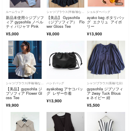
ルームウェア
シャツ/ブラウス(半袖/袖なし)
ショルダーバッグ
新品未使用☆ジプソフ
【美品】 Gypsohila
ayako bag ポタリバッ
ィア gypsohila ノベル
（ジプソフィア） Flo
グ エクリュ アイボ
ティ パジャマ Pink
wer Gloss Tee
リー
¥5,000
¥8,000
¥13,900
シャツ/ブラウス(半袖/袖なし)
ハンドバッグ
シャツ/ブラウス(長袖/七分)
【美品】gypsohila ジ
ayakobag アヤコバッ
gypsohila ジプソフィ
プソフィア Flower Gl
グ レザー巾着
ア 2way Tuck Blous
oss Tee
e ネイビー 紺
¥13,900
¥9,900
¥5,500