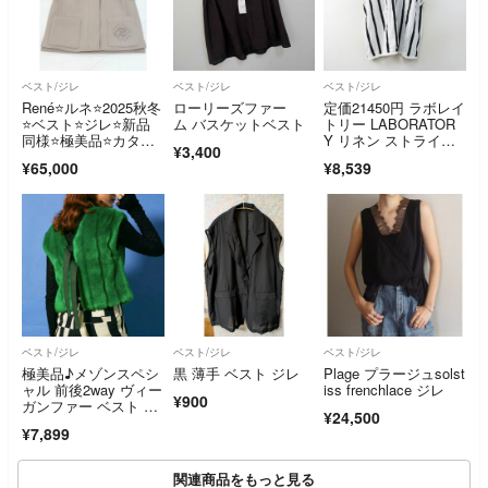
ベスト/ジレ
ベスト/ジレ
ベスト/ジレ
René⭐️ルネ⭐️2025秋冬
ローリーズファー
定価21450円 ラボレイ
⭐️ベスト⭐️ジレ⭐️新品
ム バスケットベスト
トリー LABORATOR
同様⭐️極美品⭐️カタロ
Y リネン ストライ
¥3,400
グ掲載
プ エミリーズ ストリ
¥65,000
¥8,539
ング ベスト F ホワイ
ト×ブラック／【2400
015107011】
ベスト/ジレ
ベスト/ジレ
ベスト/ジレ
極美品♪メゾンスペシ
黒 薄手 ベスト ジレ
Plage プラージュsolst
ャル 前後2way ヴィー
iss frenchlace ジレ
¥900
ガンファー ベスト グ
¥24,500
リーン
¥7,899
関連商品をもっと見る