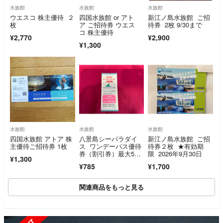
水族館
水族館
水族館
ウエスコ 株主優待 ２
四国水族館 or アト
新江ノ島水族館 ご招
枚
ア ご招待券 ウエス
待券 2枚 9/30まで
コ 株主優待
¥2,770
¥2,900
¥1,300
水族館
水族館
水族館
四国水族館 アトア 株
八景島シーパラダイ
新江ノ島水族館 ご招
主優待ご招待券 1枚
ス ワンデーパス優待
待券２枚 ★有効期
券（割引券）最大5名
限 2026年9月30日
¥1,300
で合計4500円引に
¥785
¥1,700
関連商品をもっと見る
SOLD OUT