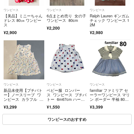
ワンピース
ワンピース
ワンピース
【美品】ミニーちゃん
6点まとめ売り 女の子
Ralph Lauren ギンガム
ドレス 80㎝ ワンピー
ワンピース 80cm
チェック ワンピース 1
ス
2M
¥2,200
¥2,900
¥2,980
ワンピース
ワンピース
ワンピース
新品未使用【プチバト
ベビー服 ロンパー
familiar ファミリア セ
ー】ノースリーブ ワ
ス ワンピース プチバ
ーラーワンピース マリ
ンピース カラフル ド
トー 6m67cm ハート
ン ボーダー 半袖 80c
ット 12m 74
柄
m セーラーカラー ボ
¥3,299
¥1,550
¥3,399
ーダー ワンピース ブ
ルー
ワンピースのおすすめ