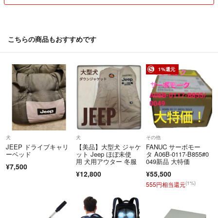
いします＾＾
こちらも失礼のないよう対応していきたいと思います。
こちらの商品もおすすめです
1%還元
犬
犬
その他
JEEP ドライブキャリ
【美品】大型犬 ジャケ
FANUC サーボモー
ーベッド
ット Jeep ほぼ未使
タ A06B-0117-B855#0
用 犬用アウター 冬服
049新品 大特価
¥7,500
¥12,800
¥55,500
(1%)
555円相当還元