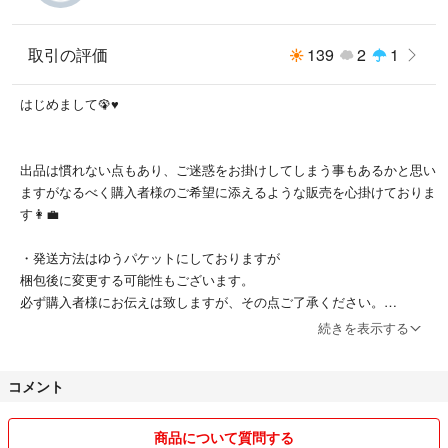
取引の評価
139
2
1
はじめまして🦚♥
出品は慣れない点もあり、ご迷惑をお掛けしてしまう事もあるかと思い
ますがなるべく購入者様のご希望に添えるような販売を心掛けておりま
す👩‍💼
・発送方法はゆうパケットにしておりますが
梱包後に変更する可能性もございます。
必ず購入者様にお伝えは致しますが、その点ご了承ください。
続きを表示する
・基本、返品は受けておりませんがこちらに過失があった場合のみ返品
コメント
も受け付けます。
以下の点、気になる点がありました事前のお問い合わせをよろしくお願
商品について質問する