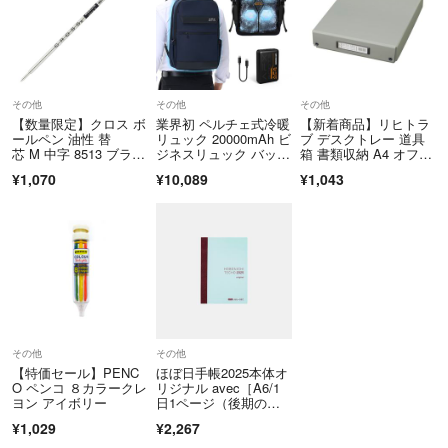
その他
その他
その他
【数量限定】クロス ボ
業界初 ペルチェ式冷暖
【新着商品】リヒトラ
ールペン 油性 替
リュック 20000mAh ビ
ブ デスクトレー 道具
芯 M 中字 8513 ブラッ
ジネスリュック バック
箱 書類収納 A4 オフホ
ク 正規輸
パック
ワイト A7
¥1,070
¥10,089
¥1,043
その他
その他
【特価セール】PENC
ほぼ日手帳2025本体オ
O ペンコ ８カラークレ
リジナル avec［A6/1
ヨン アイボリー
日1ページ（後期の
み）/7月
¥1,029
¥2,267