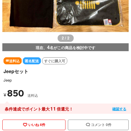
2 / 2
4
現在、
名がこの商品を検討中です
送料込
匿名配送
すぐに購入可
Jeepセット
Jeep
850
¥
送料込
11
条件達成でポイント最大
倍還元！
確認する
いいね 4件
コメント 0件