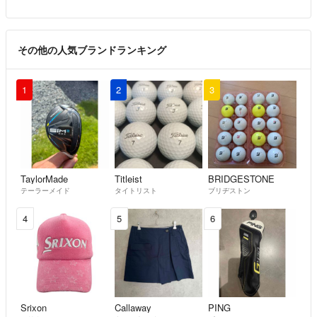
その他の人気ブランドランキング
1
2
3
TaylorMade
Titleist
BRIDGESTONE
テーラーメイド
タイトリスト
ブリヂストン
4
5
6
Srixon
Callaway
PING