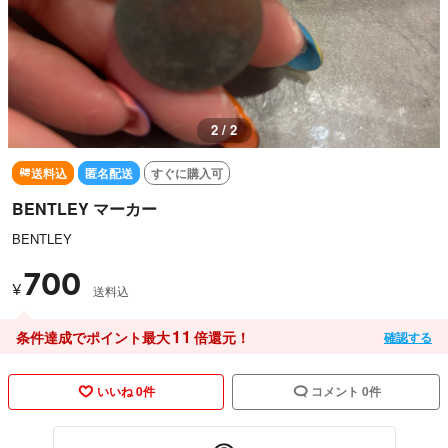
1 / 2
送料込
匿名配送
すぐに購入可
BENTLEY マーカー
BENTLEY
700
¥
送料込
11
条件達成でポイント最大
倍還元！
確認する
いいね 0件
コメント 0件