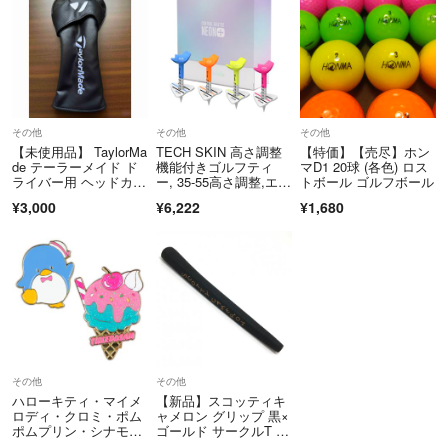
その他
その他
その他
【未使用品】 TaylorMa
TECH SKIN 高さ調整
【特価】【売尽】ホン
de テーラーメイド ド
機能付きゴルフティ
マD1 20球 (各色) ロス
ライバー用 ヘッドカバ
ー, 35-55高さ調整,エイ
トボール ゴルフボール
ー
ミン
¥3,000
¥6,222
¥1,680
その他
その他
ハローキティ・マイメ
【新品】スコッティキ
ロディ・クロミ・ポム
ャメロン グリップ 黒×
ポムプリン・シナモロ
ゴールド サークルT ゴ
ール・リトルツインス
ルフ SCOTTY CAMER