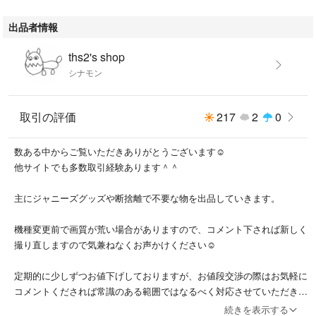
#ディズニー #日めくりカレンダー #カレンダー #daily #calendar #202
出品者情報
0 #美女と野獣 #リトルマーメイド #トイストーリー #ピーターパン #ズ
ートピア #ライオンキング #海外限定 #コストコ #ポストカード #絵葉
ths2's shop
書 #スヌーピー #SNOOPY #PEANUTS #ピーナッツ #ミニオン #ミニオ
シナモン
ンズ #minion #バースデーカード #誕生日カード #ユニバーサル #USJ #
レトロ #ヴィンテージ #キッズ #コレクション #インテリア #アメリカ
ン #ビンテージ #プレート #ロールメモ #レトロ #レトロメモ #おすそ
取引の評価
217
2
0
分け #おすそわけ #切り売り #バラ売り #ばら売り #ディズニーラン
ド #ボールペン #イヤーハット #ディズニーペン #文房具 #完売商品 #
数ある中からご覧いただきありがとうございます☺︎
人気 #ミッキー #ミニー #ポーチ #ストラップ #ディズニーグッズ #デ
他サイトでも多数取引経験あります＾＾
ィズニー土産
主にジャニーズグッズや断捨離で不要な物を出品していきます。
機種変更前で画質が荒い場合がありますので、コメント下されば新しく
撮り直しますので気兼ねなくお声かけください☺︎
定期的に少しずつお値下げしておりますが、お値段交渉の際はお気軽に
コメントくだされば常識のある範囲ではなるべく対応させていただきま
す☺︎
続きを表示する