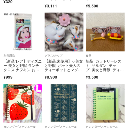
※GWや長期休み以外でしたら次の日に発送可能な場合が多いのでコメ
¥320
¥3,111
¥5,500
ントにてお申し付けください。
新品未使用品でも全て自宅保管ですので、細かな事が気にならない方の
みご購入お願い致します。
禁煙者でペットはおりません。
即購入可能ですので、コメント中であっても購入された方が優先となり
弁当用品
グラス/カップ
食器
ます。
【新品/レア】ディズニ
【新品.未使用】♡美女
新品 カラトリーレス
ー 美女と野獣 ランチ
と野獣 ポット夫人の
ト サルダン チッ
長期休暇や土日祝など郵便局が休みの日に購入された場合は祝日、週明
クロス ナフキン お弁
ティーポットとマグカ
プ 美女と野獣 ディズ
当 入園 入学
ップ 3点セット♡
ニーストア
けの月曜日など平日に発送となりますので、発送が遅れる事もあります
¥999
¥8,900
¥3,500
がご了承下さい。
郵送中の紛失や事故や商品受け取り後の返品や返金、クレーム等は一切
受け付けておりません。
1枚目に公式の写真を引用して出品することがありますが必ず「〇〇の
中の〇〇になります」などの記載や実物の写真も何枚も載せているの
で、きちんと最後まで写真や文章をお読みになってからご購入下さい。
カレンダー/スケジュール
カレンダー/スケジュール
カレンダー/スケジュール