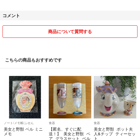
在庫残り1点のものでも、物によれば別の場所に保管していてもう1点
コメント
ある場合もありますのでお気軽にコメントください♩
300円の物でそれ以上値下げができなくて1ヶ月以上更新されていない
商品について質問する
ものでも定期的に検品しております＾＾
基本的に簡易包装ですが防水対策きちんとします。
カード類など折れる物は厚紙などで補強して丁寧に梱包させていただい
こちらの商品もおすすめです
ております♩
発送は1日〜2日もありますが、物により4〜7日もあります。
曜日によれば即日も可能な場合もあります♩
⚠️今現在は発送日数はほぼ最短の1〜２日にしております。（2026/08/0
7）⚠️
基本的に早く発送できる時はしておりますが、お急ぎの方は購入前にコ
メント下されば対応できる限りはさせていただきます。
ノート/メモ帳/ふせん
食器
食器
美女と野獣 ベル ミニ
【匿名、すぐに配
美女と野獣 ポット夫
発送方法の変更などもお気軽にコメントください☺︎
メモ
送！】 美女と野獣 ペ
人&チップ ティーセッ
ア グラスセット ベル
ト