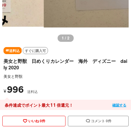
1 / 2
送料込
すぐに購入可
美女と野獣 日めくりカレンダー 海外 ディズニー dai
ly 2020
美女と野獣
996
¥
送料込
11
条件達成でポイント最大
倍還元！
確認する
いいね 0件
コメント 0件