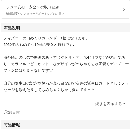
ラクマ安心・安全への取り組み
補償制度やカスタマーサポートなどのご案内
商品説明
ディズニーの日めくりカレンダー1枚になります。
2020年のもので4月9日の美女と野獣です♩
海外限定のもので映画のあらすじやトリビア、名ゼリフなどが添えてあ
り、カラフルでどこかレトロなデザインがめちゃくちゃ可愛くディズニー
ファンにはたまらないです♡
自分の誕生日の記念や後ろが真っ白なので友達の誕生日カードとしてメッ
セージを添えたりしてもめちゃくちゃ可愛いです＾＾
写真部分だけ切ってラミネートをしたりインテリアやコレクションなどに
続きを表示する
もおすすめです♪
29日前
部屋に飾るだけでも可愛いです♡
商品情報
他の月日も出品しておりますのでおまとめも可能です☺︎