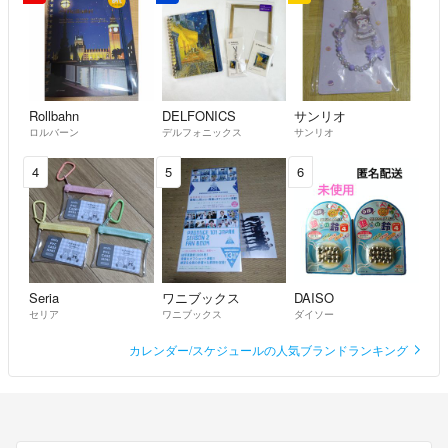
Rollbahn
DELFONICS
サンリオ
ロルバーン
デルフォニックス
サンリオ
4
5
6
Seria
ワニブックス
DAISO
セリア
ワニブックス
ダイソー
カレンダー/スケジュールの人気ブランドランキング