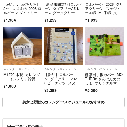
【残1】L【訳あり7/1
｢新品未開封品｣ロルバ
ロルバーン 2026 クリ
また、確認不足などでの返品や返金、クレームなども一切受け付けてお
2〜】あまおう 2026 ロ
ーン ダイアリーA5 レ
アグリーン スケジュ
りません
ルバーン ダイアリー
ース ダークグリー
ール帳 M 手帳 文
ン 完売商品
具 日本 緑
¥1,904
¥1,299
¥1,999
お互い気持ちの良い取引ができればなと思います☺︎
カレンダー/スケジュール
カレンダー/スケジュール
カレンダー/スケジュール
M1870 木製 カレンダ
【新品】ロルバー
ほぼ日手帳カバー MO
ー インテリア雑貨
ン ダイアリー 202
THER2 さんばんめの
6 ピーナッツ スヌー
しょ オリジナルサイ
¥1,000
ピー プラザ限定
ズ
¥3,399
¥5,300
美女と野獣のカレンダー/スケジュールのおすすめ
同一ブランドの商品