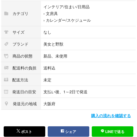
インテリア/住まい/日用品
新品未使用ですが、日めくりの為めくった際の破れや折れがあるものもあ
カテゴリ
›
文房具
りますが自宅保管のため、細かなことなど気にならない方のみご購入お願
›
カレンダー/スケジュール
い致します
サイズ
なし
防水対策をし、丁寧に梱包させていただきます＾＾
ブランド
美女と野獣
可愛いディズニーの日めくりカレンダーをお探しの方や今現在は売ってい
商品の状態
新品、未使用
ない日本にはない限定のカレンダーを集めている方などいかがでしょう
か？
配送料の負担
送料込
メモに使ったりお店の装飾やコレクションにもおすすめです♡
可愛くて持っているだけで気分が上がります☺︎
配送方法
未定
他にも文房具類など多数出品しておりますので、ぜひご覧ください
発送日の目安
支払い後、1～2日で発送
発送元の地域
大阪府
他サイトでも出品しておりますので、そちらで売れたら削除させていただ
きます
購入の流れを確認する
【サイズ】たて 約10.9センチ
よこ 約12.6センチ
ポスト
シェア
LINEで送る