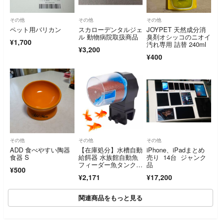
その他
その他
その他
ペット用バリカン
スカローデンタルジェ
JOYPET 天然成分消
ル 動物病院取扱商品
臭剤オシッコのニオイ
¥1,700
汚れ専用 詰替 240ml
¥3,200
¥400
その他
その他
その他
ADD 食べやすい陶器
【在庫処分】水槽自動
iPhone、iPadまとめ
食器 S
給餌器 水族館自動魚
売り 14台 ジャンク
フィーダー魚タンクタ
品
¥500
イマーフィーダー 給
¥2,171
¥17,200
関連商品をもっと見る