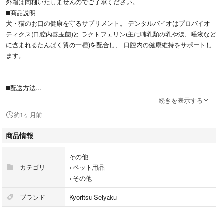
外箱は同梱いたしませんのでご了承ください。
◼️商品説明
犬・猫のお口の健康を守るサプリメント。 デンタルバイオはプロバイオ
ティクス(口腔内善玉菌)と ラクトフェリン(主に哺乳類の乳や涙、唾液など
に含まれるたんぱく質の一種)を配合し、 口腔内の健康維持をサポートし
ます。
◼️配送方法
こちらの商品は送料無料、匿名配送、追跡番号付きでの配送となりますの
続きを表示する
で安心です。
約1ヶ月前
【必読】
500粒入りクリニックパックを開封し、中身(100粒)のみポスト投函でお送
商品情報
りいたします。
梱包はビニール袋へ入れプチプチでくるみます。
その他
※外箱はお送りいたしませんのでご了承ください。
カテゴリ
›
ペット用品
未開封をご希望の方は別に出品していますのでそちらをご購入ください。
›
その他
ブランド
Kyoritsu Seiyaku