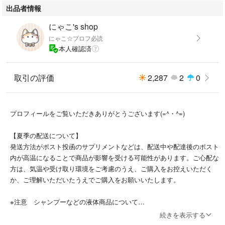
出品者情報
にゃこ's shop
にゃこ☆プロフ必読
本人確認済
取引の評価
2,287
2
0
プロフィールをご覧いただきありがとうございます(=^・^=)
【夏季の配送について】
発送方法がポスト投函のサプリメントなどは、配送中や配達後のポスト
内が高温になることで商品が影響を受ける可能性があります。ご心配な
方は、気温や受け取り環境をご考慮のうえ、ご購入をお控えいただく
か、ご理解いただいたうえでご購入をお願いいたします。
※注意 シャンプーなどの液体商品について
新品の商品を検品·梱包をしっかり行い発送していますが、輸送時の衝
続きを表示する
撃等でごくまれに少量の液漏れが生じる可能性があります。