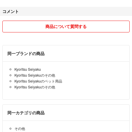
気になる方はご購入をお控えください。
コメント
【全商品共通】
・新品・未使用
商品について質問する
・送料無料
・匿名配送
◼️ぎりぎりの価格のためお値引きは出来ません。
◼️かんたんラクマパック(日本郵便)のため着日の指定はできません。
同一ブランドの商品
○○日着は避けて下さい等も不可
発送を急がれる方はご購入前に発送日をご確認ください。
Kyoritsu Seiyaku
■かんたんラクマパックでの発送になりますが、予告無く日本郵便、ヤ
Kyoritsu Seiyakuのその他
マト運輸の設定を変更する場合があります。
Kyoritsu Seiyakuのペット用品
◼️まとめ買いや同梱希望の方はご購入前にコメントください。(送料分値
Kyoritsu Seiyakuのその他
引き有り)
◼️安くするために簡易包装での配送となります。
◼️コメントの返信は遅れる事もありますけど、できるだけ早く返信した
いと思います。
同一カテゴリの商品
気持ち良いお取引きができるように努めたいと思います。
その他
よろしくお願いします♪