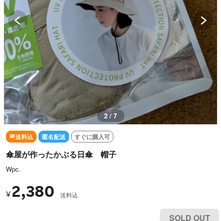
3 / 7
送料込
匿名配送
すぐに購入可
傘屋が作ったかぶる日傘 帽子
Wpc.
2,380
¥
送料込
SOLD OUT