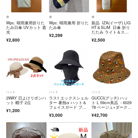
傘
傘
傘
Wpc. 晴雨兼用折りた
Wpc. 晴雨兼用 折りた
新品 IZA(イーザ) LIG
たみ日傘 UVカット 遮
たみ傘
HT＆SLIM 日傘 折り
光
たたみ ライト＆スリ
¥2,299
ム
¥2,800
¥2,500
ハット
ハット
ハット
2WAY 日よけリボンハ
ラス1 エックスシェル
GUCCI(グッチ) ハッ
ット 帽子 2点
ター 暑熱α ハット＆
ト L 59cm美品 - 6029
フェイスガード ブラ
78 ベージュ×ダークブ
¥1,200
ック 黒 ワークマン
ラウン×マルチ バケッ
¥3,000
¥42,700
トハット/Disneyコラ
ボ コットン、レザー