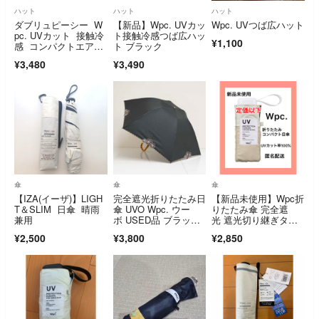
ハット
ハット
ハット
ダブリュピーシー W
【新品】Wpc. UVカッ
Wpc. UVつば広ハット
pc. UVカット 接触冷
ト接触冷感つば広ハッ
¥1,100
感 コンパクトエアリ
ト ブラック
ーハット
¥3,480
¥3,490
傘
傘
傘
【IZA(イーザ)】LIGH
完全遮光折りたたみ日
【新品未使用】Wpc折
T＆SLIM 日傘 晴雨
傘 UVO Wpc. ウー
りたたみ傘 完全遮
兼用
ボ USED品 ブラッ
光 遮光切り継ぎタイ
ク 刺繍スカラップ 3
ニー ミニ ベージュ
¥2,500
¥3,800
¥2,850
段 UV 遮光 遮熱 最強
の日傘 軽量 55cm FA
9966