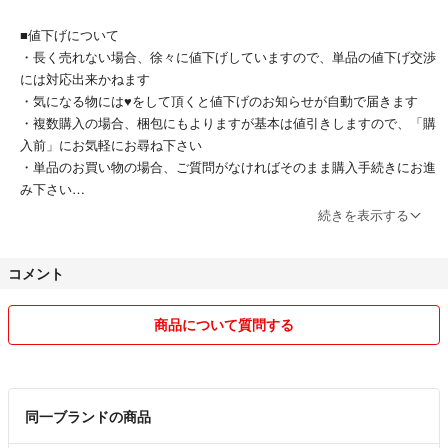
■値下げについて
・長く売れない場合、徐々に値下げしていますので、単品の値下げ交渉
には対応出来かねます
・気になる物には♥をして頂くと値下げのお知らせが自動で届きます
・複数購入の場合、梱包にもよりますが基本は値引きしますので、「購
入前」にお気軽にお尋ね下さい
・単品のお買い物の場合、ご質問がなければそのまま購入手続きにお進
み下さい
続きを表示する
■発送について
・郵便事故による責任（返金など）は取れません、記載以外の発送方法
コメント
のご希望がある場合は料金が変わりますので購入前にお知らせください
・発送はお振込み確認後、タイミングにより翌日～5日後になります、
お急ぎの場合はご一報下さい、頑張ります⭐️
商品について質問する
■出品商品について
・メリット・デメリット含め、出来るだけ画像や文章でお伝えできるよ
う努力しています、お互い気持ちの良いお取引が出来ればと思っていま
同一ブランドの商品
すので気になる事はご購入前にコメントでお尋ねくださいね😊