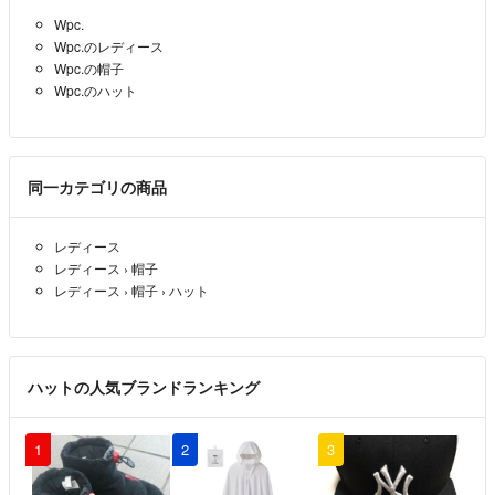
Wpc.
・気に入った物は複数買う事が多く、取り急ぎ使わない新品を出品する
Wpc.のレディース
事もあります、自分の物が古くなったり、プレゼントなどで使う事もあ
Wpc.の帽子
るので急に出品取り消しする場合があります
Wpc.のハット
・転売は気にしませんが、マナーとして元の画像はお使いにならないよ
うお願いします
☆購入も大好きです✨売上金で即お支払いしています、宜しくお願いし
同一カテゴリの商品
ます
レディース
レディース
›
帽子
レディース
›
帽子
›
ハット
ハットの人気ブランドランキング
1
2
3