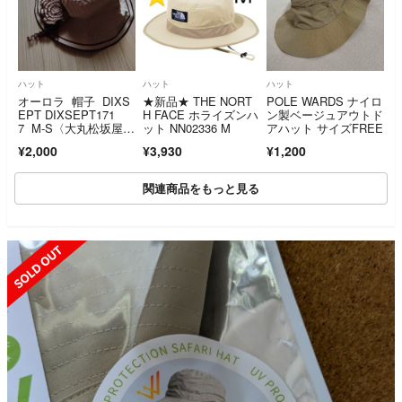
ハット
ハット
ハット
オーロラ 帽子 DIXS
★新品★ THE NORT
POLE WARDS ナイロ
EPT DIXSEPT171
H FACE ホライズンハ
ン製ベージュアウトド
7 M-S〈大丸松坂屋百
ット NN02336 M
アハット サイズFREE
貨店〉
¥2,000
¥3,930
¥1,200
関連商品をもっと見る
UT
SOLD OUT