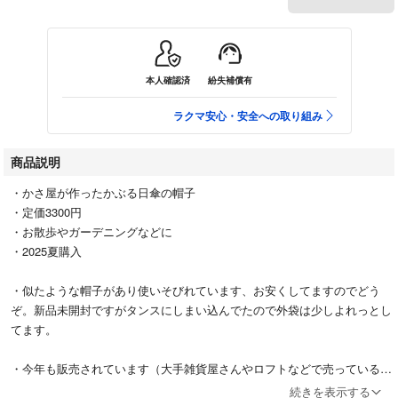
本人確認済
紛失補償有
ラクマ安心・安全への取り組み
商品説明
・かさ屋が作ったかぶる日傘の帽子
・定価3300円
・お散歩やガーデニングなどに
・2025夏購入
・似たような帽子があり使いそびれています、お安くしてますのでどう
ぞ。新品未開封ですがタンスにしまい込んでたので外袋は少しよれっとし
てます。
・今年も販売されています（大手雑貨屋さんやロフトなどで売っているか
と）、モデルさんの顔写真は変わってましたがデザインは変わってないよ
続きを表示する