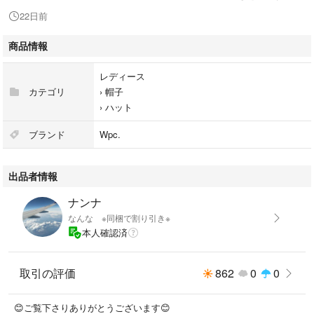
うなのでどこかで見つけられたら試着してみてからでも😊
22日前
・同梱できるような物を一緒にお買い物いただくとお値引きもできます
商品情報
#日傘 #ハット #撥水 #散歩 #キャンプ #ガーデニング #公園 #買い
レディース
物 #ベージュ #つば #洗濯 #UV #UVカット #遮光 #UPF50 #未開
カテゴリ
›
帽子
封 #新品 #日焼け #美白 #フェス #美容 #日焼け止め #ワンピース #
›
ハット
傘 #ピクニック #夏 #カーキ #ベージュ #ミリタリー #髪 #帽子 #日傘
ブランド
Wpc.
出品者情報
ナンナ
なんな ※同梱で割り引き※
本人確認済
取引の評価
862
0
0
😊ご覧下さりありがとうございます😊