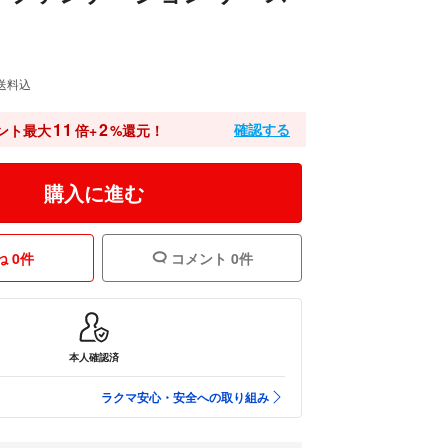
送料込
11
2
確認する
ント最大
倍+
%還元！
購入に進む
 0件
コメント 0件
本人確認済
ラクマ安心・安全への取り組み