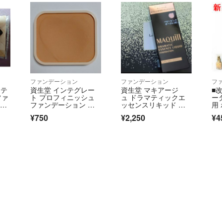
ファンデーション
ファンデーション
フ
クテ
資生堂 インテグレー
資生堂 マキアージ
■
ファ
ト プロフィニッシュ
ュ ドラマティックエ
ー
5
ファンデーション オ
ッセンスリキッド ベ
用
gナ
ークル30 レフィル
ビーピンクオークル00
¥750
¥2,250
¥4
ア
(25ml)