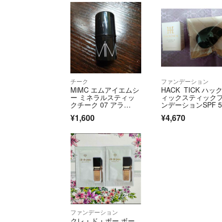
チーク
ファンデーション
MiMC エムアイエムシ
HACK TICK ハッ
ー ミネラルスティッ
ィックスティック
クチーク 07 アラ…
ンデーションSPF 
0．PA＋＋＋＋5.6
¥1,600
¥4,670
チュラル(リニュー
ル)しずく型
ファンデーション
クレ・ド・ポー ボー