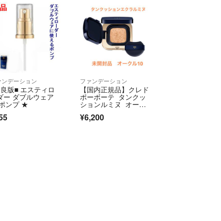
ァンデーション
ファンデーション
改良版■ エスティロ
【国内正規品】クレド
ダー ダブルウェア
ポーボーテ タンクッ
 ポンプ ★
ションルミヌ オーク
ル10
55
¥6,200