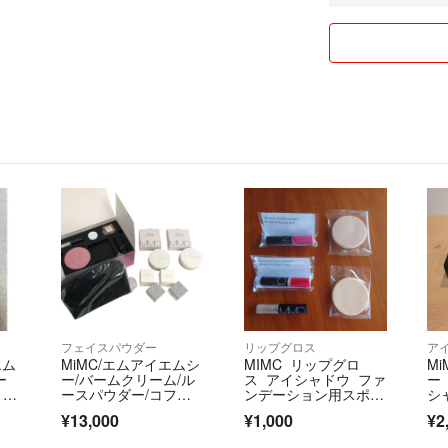
フェイスパウダー
リップグロス
ア
エム
MiMC/エムアイエムシ
MIMC リップグロ
M
ー
ー/バームクリーム/ル
ス アイシャドウ ファ
ー
ョ
ースパウダー/コフレB
ンデーション用スポン
シ
OX/５点セット/②/RS0
ジ
ウ
¥13,000
¥1,000
¥2
703