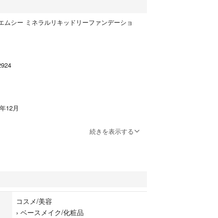
イエムシー ミネラルリキッドリーファンデーショ
924
年12月
続きを表示する
。
コスメ/美容
粧品
›
ベースメイク/化粧品
ン