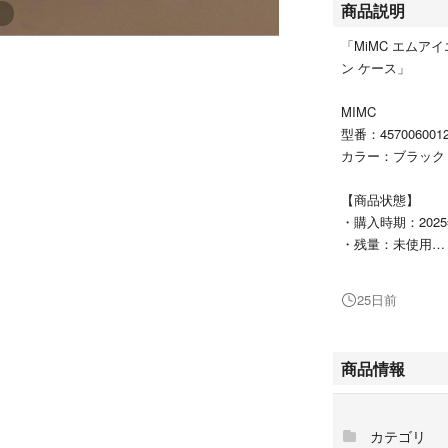
商品説明
「MiMC エムア
ン ケース」
MIMC
型番：4570060012
カラー：ブラック
【商品状態】
・購入時期：2025
・残量：未使用
・付属品：ケース
25日前
新品未使用品です
#MIMC
商品情報
#4570060012924
#コスメ/美容
#ベースメイク/化
カテゴリ
#ファンデーショ