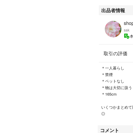
出品者情報
sho
sak
取引の評価
＊一人暮らし
＊禁煙
＊ペットなし
＊物は大切に扱う
＊165cm
いくつかまとめて
◎
コメント