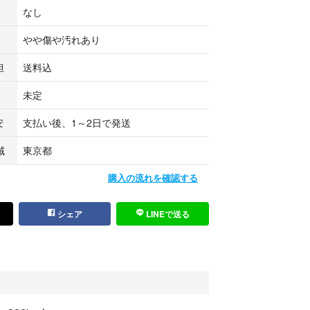
なし
く、状態の良い商品
が、目立つ傷や汚れがない商品
やや傷や汚れあり
やや傷や汚れが見られる商品
れがある商品
担
送料込
間の動作未確認、検査時の状態維持を保証出来ない
未定
壊れている物)、動作未確認など
安
支払い後、1～2日で発送
は主観によるもので個人差がございます）
域
東京都
購入の流れを確認する
った中古品ですので神経質な方はご購入お控えくだ
シェア
LINEで送る
観です（簡易チェックのみ、見落としがある場合も
体をメインに説明しています。付属品はおまけとし
。
に関しまして、スレや汚れ・一部破れ等ある場合も
天候や光の状態及びモニター環境により、実物と若