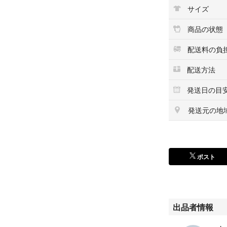
Ｎ：未使用品
サイズ
Ａ：使用感が少な
Ｂ：使用感はある
商品の状態
Ｃ：使用感の他、
Ｄ：目立つ傷が汚
配送料の負
Ｅ：現状品、長時
(返品不可)
配送方法
F：ジャンク品(
発送日の目
（外観の傷や汚れ
発送元の地
【注意事項】
・一度人の手に渡
さい。
ポスト
・あくまで当方主
ございます）
・商品の状態は本
て考えてください
・元箱がある商品
出品者情報
ございます。
・写真は撮影時の