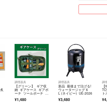
送料込みです。ご
過度な値引きの交
くださいませ。
⑥輸送中等のトラ
で、ご了承くださ
※代引きは対応し
※返品の場合は元
〈発送方法〉
基本的に佐川急便
発送先の地域や商
上記以外の業者に
い。
小物や厚さがない
調理器具
調理器具
調
す。
【グリーン】 ギア収
新品 最後まで注げる!
【
配送指定がある場
 炙
納 ギアケース ギアポ
ウォータージャグ 6
TO
す。
ーチ ツールポーチ オ
L (ネイビー) UE-2026
ト
ーガナイザー
製品
¥1,480
¥3,480
¥4