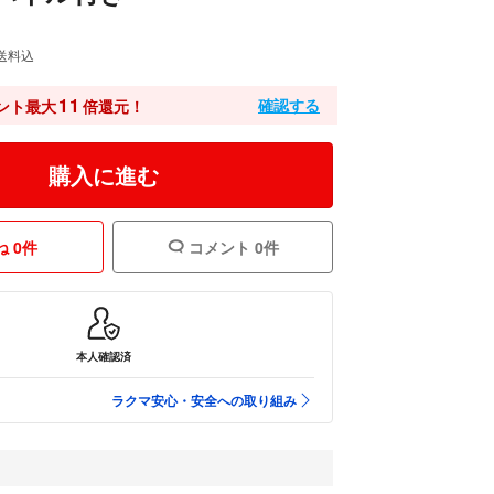
送料込
11
確認する
ント最大
倍還元！
購入に進む
 0件
コメント 0件
本人確認済
ラクマ安心・安全への取り組み