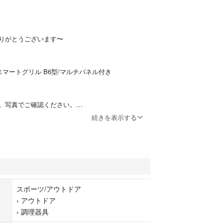
りがとうございます〜
AG スマートグリル B6型/マルチパネル付き
。写真でご確認ください。
ります。
続きを表示する
カーサイトでご確認ください。
、マルチパネル、ポーチ（画像1枚目に写っている
もの・写真に載っていないものは付属しません※
スポーツ/アウトドア
：C】
›
アウトドア
›
調理器具