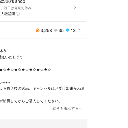
nc326's shop
がございます。
(日、祝日は発送お休み)
メージと違うなど、お客様都合による一方的なキャ
本人確認済
換は対応出来かねます。
ブル、破損につきましても対応出来かねますのでご
3,258
35
13
しません。
を心掛けておりますので宜しくお願い致します。⑨
休み
発送いたします
★☆★☆★☆★☆★☆★☆★☆
※※※※
よる購入後の返品、キャンセルはお受け出来かねま
ず納得してからご購入してください。
発送はお休みとさせて頂きます。
続きを表示する
いたしませんのでご了承ください。
読まれていない方のコメントには返信致しません。
げ不可となります。