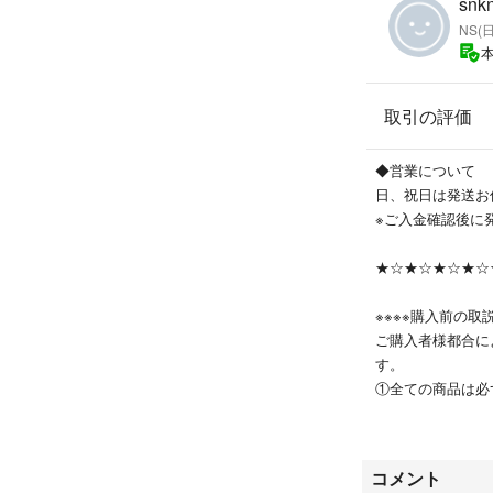
snk
干違って見える事
NS
・注文間違いやイ
ンセル・返品・交
・輪送中等のトラ
取引の評価
了承下さい。
・領収書は発行致
◆営業について
スムーズなお取引
日、祝日は発送お
※ご入金確認後に
★☆★☆★☆★☆
※※※※購入前の取説
ご購入者様都合に
す。
①全ての商品は必
②日曜日・祝祭日
③領収書の発行は
④写真や説明文を
コメント
⑤基本的には値下