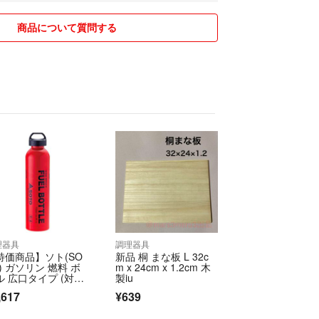
考慮頂きコメントをお願いします。
渉に関してはブロック対応なと致しますのでご了承
商品について質問する
ブル、破損につきましてはご対応出来かねますの
い。
ておりません。ご了承下さい。
払いでお願いいたします。
・ゆうパックでの発送です。
品の大きさによっては購入後に、
変更になる場合もございます。予めご了承くださ
ものは、クリックポストやコンパクト便となりま
理器具
調理器具
特価商品】ソト(SO
新品 桐 まな板 L 32c
合、事前にコメントいただけましたら対応可能で
) ガソリン 燃料 ボ
m x 24cm x 1.2cm 木
ル 広口タイプ (対応
製iu
 S
,617
¥639