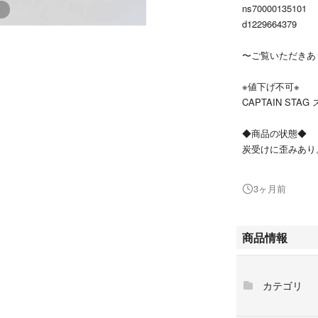
ns70000135101
d1229664379
〜ご覧いただきあ
※値下げ不可※
CAPTAIN ST
◆商品の状態◆
炭受けに歪みあり
全体的に使用感あ
詳しい仕様はメー
3ヶ月前
内容物：本体、網
もの）
商品情報
※上記説明にない
【状態基準ランク
カテゴリ
Ｓ：新品