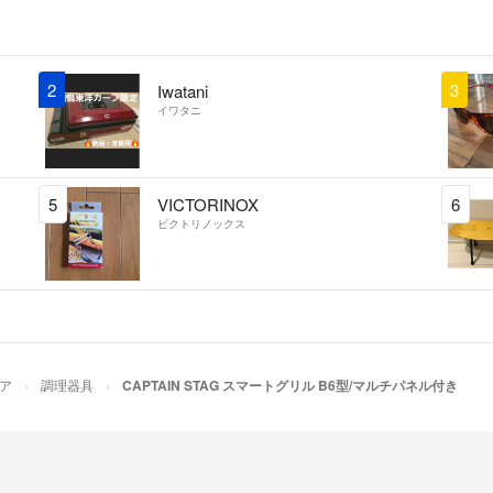
2
3
Iwatani
イワタニ
5
VICTORINOX
6
ビクトリノックス
ア
調理器具
CAPTAIN STAG スマートグリル B6型/マルチパネル付き