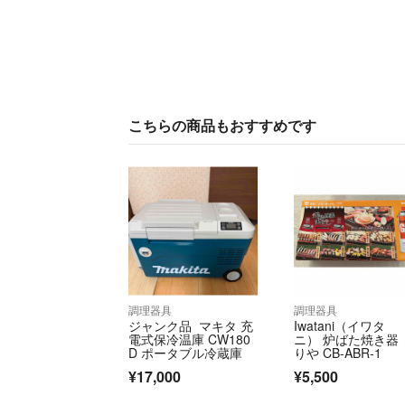
こちらの商品もおすすめです
調理器具
調理器具
ジャンク品 マキタ 充
Iwatani（イワタ
電式保冷温庫 CW180
ニ） 炉ばた焼き器
D ポータブル冷蔵庫
りや CB-ABR-1
¥17,000
¥5,500